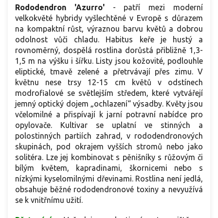
Rododendron 'Azurro'
- patří mezi moderní
velkokvěté hybridy vyšlechtěné v Evropě s důrazem
na kompaktní růst, výraznou barvu květů a dobrou
odolnost vůči chladu. Habitus keře je hustý a
rovnoměrný, dospělá rostlina dorůstá přibližně 1,3-
1,5 m na výšku i šířku. Listy jsou kožovité, podlouhle
eliptické, tmavě zelené a přetrvávají přes zimu. V
květnu nese trsy 12-15 cm květů v odstínech
modrofialové se světlejším středem, které vytvářejí
jemný optický dojem „ochlazení“ výsadby. Květy jsou
včelomilné a přispívají k jarní potravní nabídce pro
opylovače. Kultivar se uplatní ve stinných a
polostinných partiích zahrad, v rododendronových
skupinách, pod okrajem vyšších stromů nebo jako
solitéra. Lze jej kombinovat s pěnišníky s růžovým či
bílým květem, kapradinami, škornicemi nebo s
nízkými kyselomilnými dřevinami. Rostlina není jedlá,
obsahuje běžné rododendronové toxiny a nevyužívá
se k vnitřnímu užití.