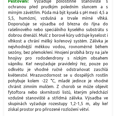
Pěstování:
Vyžaduje polostinné stanoviště s
ochranou před prudkým poledním sluncem a s
mírným závětřím. Půda má být kyselá s pH mezi 4,5 a
5,5, humózní, vzdušná a trvale mírně vlhká.
Doporučuje se výsadba od března do října do
rašelinového nebo speciálního kyselého substrátu s
dobrou drenáží. Mulč z borové kůry udržuje kyselost i
vlhkost a chrání mělký kořenový systém. Zálivka je
nejvhodnější měkkou vodou, rovnoměrně během
sezóny, bez přemokření. Hnojení probíhá brzy na jaře
hnojivy pro rododendrony s nízkým obsahem
vápníku. Keř nevyžaduje pravidelný řez, pouze po
odkvětu je vhodné ručně odstraňovat zaschlá
květenství. Mrazuvzdornost se u dospělých rostlin
pohybuje kolem -22 °C, mladé jedince je vhodné
chránit zimním mulčem. Z chorob se může objevit
fytoftora nebo skvrnitosti listů, kterým předchází
vzdušné stanoviště a střídmá zálivka. Výsadba ve
skupinách vyžaduje rozestupy 1,2-1,5 m, aby keř
získal prostor pro přirozené rozložení větví.