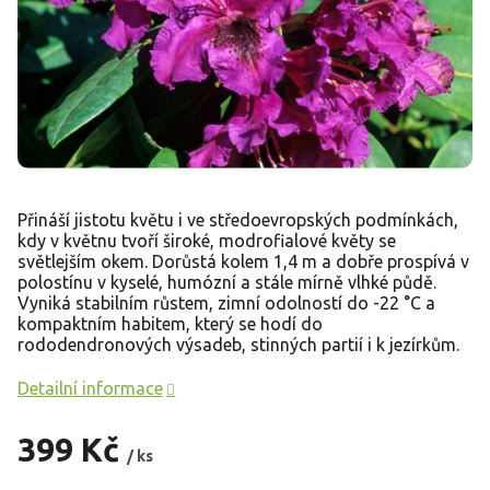
Přináší jistotu květu i ve středoevropských podmínkách,
kdy v květnu tvoří široké, modrofialové květy se
světlejším okem. Dorůstá kolem 1,4 m a dobře prospívá v
polostínu v kyselé, humózní a stále mírně vlhké půdě.
Vyniká stabilním růstem, zimní odolností do -22 °C a
kompaktním habitem, který se hodí do
rododendronových výsadeb, stinných partií i k jezírkům.
Detailní informace
399 Kč
/ ks
Měrná