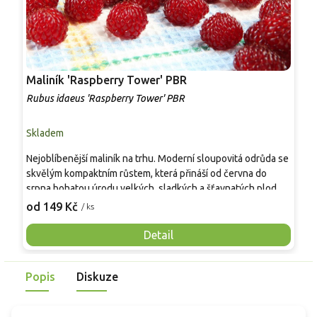
Maliník 'Raspberry Tower' PBR
P
'
Rubus idaeus 'Raspberry Tower' PBR
C
Skladem
S
Nejoblíbenější maliník na trhu. Moderní sloupovitá odrůda se
M
skvělým kompaktním růstem, která přináší od června do
A
srpna bohatou úrodu velkých, sladkých a šťavnatých plodů.
v
Pevné vzpřímené výhony tvoří elegantní habitus bez
j
od 149 Kč
o
/ ks
nutnosti opory, ideální pro nádoby, balkony i malé zahrady.
n
Mrazuvzdornost do −25 °C a spolehlivá vitalita z něj dělají
V
Detail
skvělou volbu pro každého pěstitele.
Popis
Diskuze