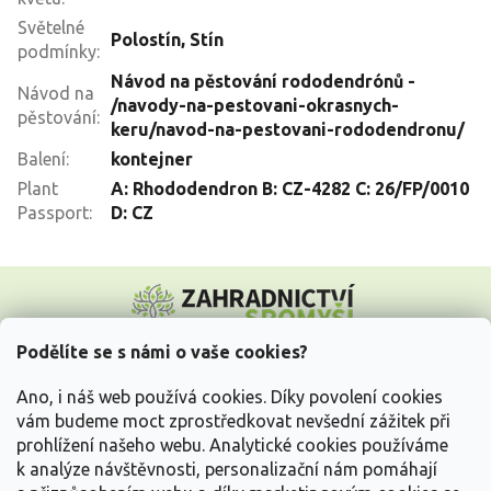
Světelné
Polostín
,
Stín
podmínky
:
Návod na pěstování rododendrónů -
Návod na
/navody-na-pestovani-okrasnych-
pěstování
:
keru/navod-na-pestovani-rododendronu/
Balení
:
kontejner
Plant
A: Rhododendron B: CZ-4282 C: 26/FP/0010
Passport
:
D: CZ
Z
á
p
a
Podělíte se s námi o vaše cookies?
t
Vše o nákupu
í
Ano, i náš web používá cookies. Díky povolení cookies
vám budeme moct zprostředkovat nevšední zážitek při
prohlížení našeho webu. Analytické cookies používáme
Informace pro Vás
k analýze návštěvnosti, personalizační nám pomáhají