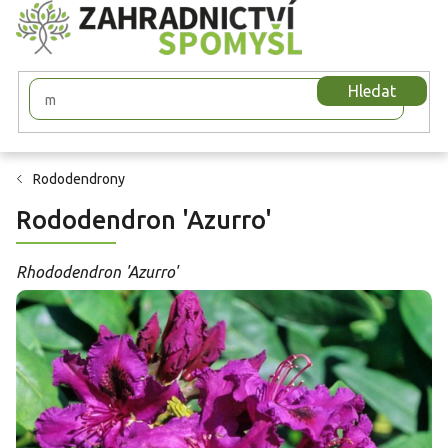
Přejít
na
obsah
Hledat
Rododendrony
Rododendron 'Azurro'
Rhododendron 'Azurro'