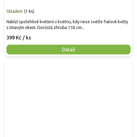
Skladem
(
1 ks
)
Nabízí spolehlivé kvetení v květnu, kdy nese světle fialové květy
s tmavým okem. Dorůstá zhruba 150 cm...
399 Kč
/ ks
Detail