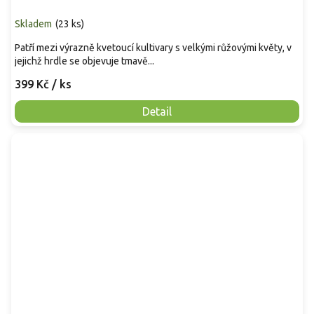
Skladem
(
23 ks
)
Patří mezi výrazně kvetoucí kultivary s velkými růžovými květy, v
jejichž hrdle se objevuje tmavě...
399 Kč
/ ks
Detail