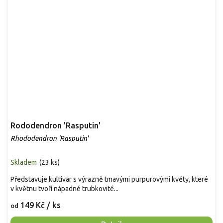
Rododendron 'Rasputin'
Rhododendron 'Rasputin'
Skladem
(
23 ks
)
Představuje kultivar s výrazně tmavými purpurovými květy, které
v květnu tvoří nápadné trubkovité...
149 Kč
/ ks
od