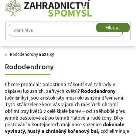
Přejít
na
obsah
Hledat
Rododendrony a azalky
Rododendrony
Chcete proměnit polostinná zákoutí své zahrady v
záplavu luxusních, zářivých květů?
Rododendrony
(pěnišníky) jsou aristokraty mezi okrasnými dřevinami.
Tyto stálezelené keře vás v jarních měsících ohromí
obřími trsy květů v celé škále barev – od sněhobílé přes
jemně pastelové až po temně fialové a rudé tóny. Díky
pěstování v kontejnerech mají naše sazenice
dokonale
vyvinutý, hustý a chráněný kořenový bal
, což eliminuje