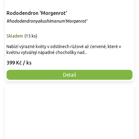
Rododendron 'Morgenrot'
Rhododendronyakushimanum'Morgenrot'
Skladem
(
15 ks
)
Nabízí výrazné květy v odstínech růžové až červené, které v
květnu vytvářejí nápadné chocholíky nad...
399 Kč
/ ks
Detail