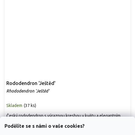
Rododendron 'Ještěd'
Rhododendron 'Ještěd'
Skladem
(
37 ks
)
Český rododendron s výraznou kresbou v květu a elegantním
stálezeleným olistěním. Kultivar 'Ještěd'...
Podělíte se s námi o vaše cookies?
299 Kč
/ ks
od