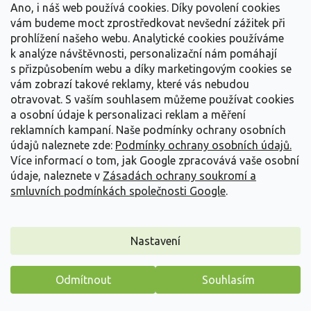
Ano, i náš web používá cookies. Díky povolení cookies
Detail
vám budeme moct zprostředkovat nevšední zážitek při
prohlížení našeho webu. Analytické cookies používáme
k analýze návštěvnosti, personalizační nám pomáhají
s přizpůsobením webu a díky marketingovým cookies se
vám zobrazí takové reklamy, které vás nebudou
otravovat.
S vaším souhlasem můžeme používat cookies
a osobní údaje k personalizaci reklam a měření
reklamních kampaní. Naše podmínky ochrany osobních
údajů naleznete zde:
Podmínky ochrany osobních údajů.
Více informací o tom, jak Google zpracovává vaše osobní
údaje, naleznete v
Zásadách ochrany soukromí a
smluvních podmínkách společnosti Google
.
Nastavení
Rododendron 'Kokořín'
Odmítnout
Souhlasím
Rhododendron 'Kokořín'
Máme pro vás malý dárek