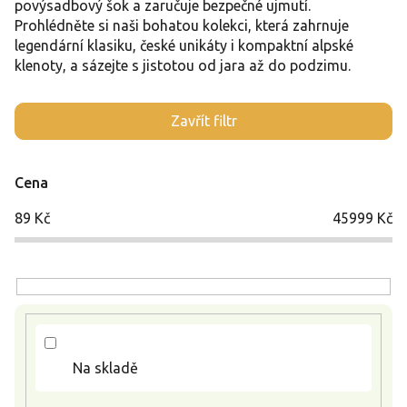
povýsadbový šok a zaručuje bezpečné ujmutí.
Prohlédněte si naši bohatou kolekci, která zahrnuje
legendární klasiku, české unikáty i kompaktní alpské
klenoty, a sázejte s jistotou od jara až do podzimu.
V
Zavřít filtr
ý
p
i
Cena
s
p
89
Kč
45999
Kč
r
o
d
u
k
t
ů
Na skladě