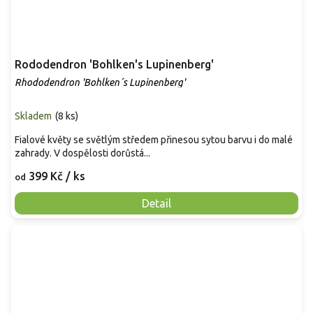
Rododendron 'Bohlken's Lupinenberg'
Rhododendron 'Bohlken´s Lupinenberg'
Skladem
(
8 ks
)
Fialové květy se světlým středem přinesou sytou barvu i do malé
zahrady. V dospělosti dorůstá...
399 Kč
/ ks
od
Detail