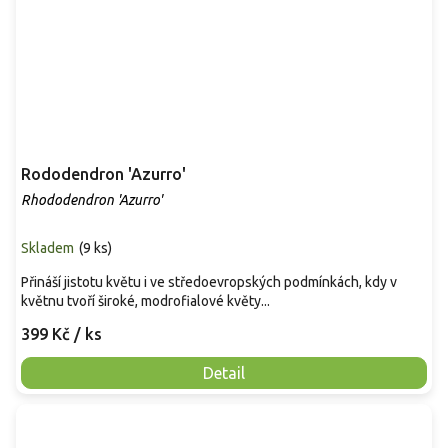
Rododendron 'Azurro'
Rhododendron 'Azurro'
Skladem
(
9 ks
)
Přináší jistotu květu i ve středoevropských podmínkách, kdy v
květnu tvoří široké, modrofialové květy...
399 Kč
/ ks
Detail