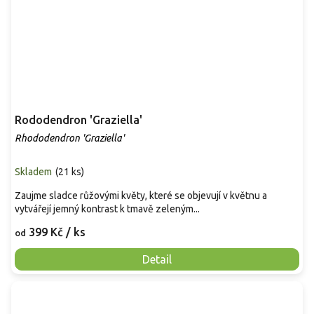
Rododendron 'Graziella'
Rhododendron 'Graziella'
Skladem
(
21 ks
)
Zaujme sladce růžovými květy, které se objevují v květnu a
vytvářejí jemný kontrast k tmavě zeleným...
399 Kč
/ ks
od
Detail