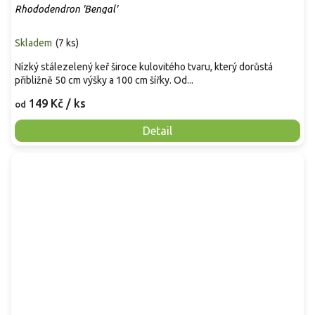
Rhododendron 'Bengal'
Skladem
(
7 ks
)
Nízký stálezelený keř široce kulovitého tvaru, který dorůstá
přibližně 50 cm výšky a 100 cm šířky. Od...
149 Kč
/ ks
od
Detail