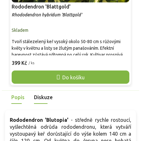
Rododendron 'Blattgold'
R
Rhododendron hybridum 'Blattgold'
R
Skladem
S
Tvoří stálezelený keř vysoký okolo 50-80 cm s růžovými
Z
květy v květnu a listy se žlutým panašováním. Efektní
v
barevnost zůstává přítomná po celý rok. Kultivar prospívá v
k
polostínu a v kyselé, organicky bohaté půdě. Je vhodný do
399 Kč
/ ks
V
o
menších zahrad, předzahrádek i k drobným skupinovým
r
výsadbám, kde poskytuje stabilní barevný prvek.
Do košíku
v
z
Popis
Diskuze
Rododendron 'Blutopia'
- středně rychle rostoucí,
vyšlechtěná odrůda rododendronu, která vytváří
vystoupavý keř dorůstající do výše kolem 140 cm a
šíře 120 cm. Od května do června nese bohatá