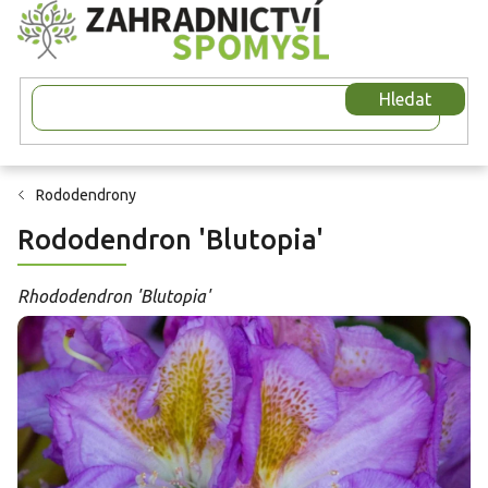
Přejít
na
obsah
Hledat
Rododendrony
Rododendron 'Blutopia'
Rhododendron 'Blutopia'