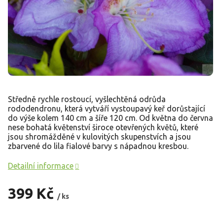
Středně rychle rostoucí, vyšlechtěná odrůda
rododendronu, která vytváří vystoupavý keř dorůstající
do výše kolem 140 cm a šíře 120 cm. Od května do června
nese bohatá květenství široce otevřených květů, které
jsou shromážděné v kulovitých skupenstvích a jsou
zbarvené do lila fialové barvy s nápadnou kresbou.
Detailní informace
399 Kč
/ ks
Měrná