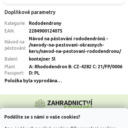
Doplňkové parametry
Kategorie
:
Rododendrony
EAN
:
2284900124075
Návod na pěstování rododendrónů -
Návod na
/navody-na-pestovani-okrasnych-
pěstování
:
keru/navod-na-pestovani-rododendronu/
Balení
:
kontejner 5l
Plant
A: Rhododendron B: CZ-4282 C: 21/FP/0006
Passport
:
D: PL
Položka byla vyprodána…
Z
á
p
a
Podělíte se s námi o vaše cookies?
t
Vše o nákupu