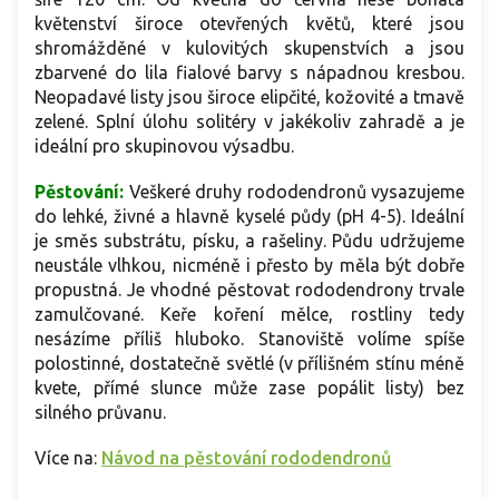
květenství široce otevřených květů, které jsou
shromážděné v kulovitých skupenstvích a jsou
zbarvené do lila fialové barvy s nápadnou kresbou.
Neopadavé listy jsou široce elipčité, kožovité a tmavě
zelené. Splní úlohu solitéry v jakékoliv zahradě a je
ideální pro skupinovou výsadbu.
Pěstování:
Veškeré druhy rododendronů vysazujeme
do lehké, živné a hlavně kyselé půdy (pH 4-5). Ideální
je směs substrátu, písku, a rašeliny. Půdu udržujeme
neustále vlhkou, nicméně i přesto by měla být dobře
propustná. Je vhodné pěstovat rododendrony trvale
zamulčované. Keře koření mělce, rostliny tedy
nesázíme příliš hluboko. Stanoviště volíme spíše
polostinné, dostatečně světlé (v přílišném stínu méně
kvete, přímé slunce může zase popálit listy) bez
silného průvanu.
Více na:
Návod na pěstování rododendronů