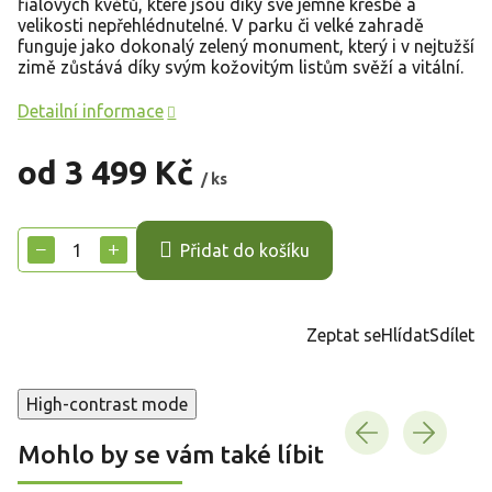
fialových květů, které jsou díky své jemné kresbě a
velikosti nepřehlédnutelné. V parku či velké zahradě
funguje jako dokonalý zelený monument, který i v nejtužší
zimě zůstává díky svým kožovitým listům svěží a vitální.
Detailní informace
od
3 499 Kč
/ ks
Měrná
cena:
−
+
Přidat do košíku
Zeptat se
Hlídat
Sdílet
High-contrast mode
Mohlo by se vám také líbit