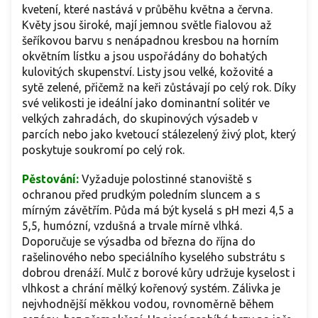
kvetení, které nastává v průběhu května a června.
Květy jsou široké, mají jemnou světle fialovou až
šeříkovou barvu s nenápadnou kresbou na horním
okvětním lístku a jsou uspořádány do bohatých
kulovitých skupenství. Listy jsou velké, kožovité a
sytě zelené, přičemž na keři zůstávají po celý rok. Díky
své velikosti je ideální jako dominantní solitér ve
velkých zahradách, do skupinových výsadeb v
parcích nebo jako kvetoucí stálezelený živý plot, který
poskytuje soukromí po celý rok.
Pěstování:
Vyžaduje polostinné stanoviště s
ochranou před prudkým poledním sluncem a s
mírným závětřím. Půda má být kyselá s pH mezi 4,5 a
5,5, humózní, vzdušná a trvale mírně vlhká.
Doporučuje se výsadba od března do října do
rašelinového nebo speciálního kyselého substrátu s
dobrou drenáží. Mulč z borové kůry udržuje kyselost i
vlhkost a chrání mělký kořenový systém. Zálivka je
nejvhodnější měkkou vodou, rovnoměrně během