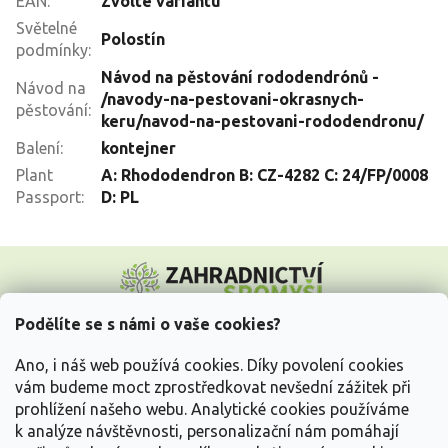
EAN
:
Zvolte variantu
Světelné
Polostín
podmínky
:
Návod na pěstování rododendrónů -
Návod na
/navody-na-pestovani-okrasnych-
pěstování
:
keru/navod-na-pestovani-rododendronu/
Balení
:
kontejner
Plant
A: Rhododendron B: CZ-4282 C: 24/FP/0008
Passport
:
D: PL
Z
á
p
a
Podělíte se s námi o vaše cookies?
t
Vše o nákupu
í
Ano, i náš web používá cookies. Díky povolení cookies
vám budeme moct zprostředkovat nevšední zážitek při
prohlížení našeho webu. Analytické cookies používáme
Informace pro Vás
k analýze návštěvnosti, personalizační nám pomáhají