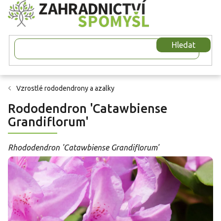
Přejít
na
obsah
Hledat
Vzrostlé rododendrony a azalky
Rododendron 'Catawbiense
Grandiflorum'
Rhododendron 'Catawbiense Grandiflorum'