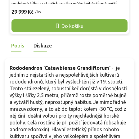
k
podobné šířky, u starších rostlin může být širší než vyšší.
v
Tvoří nízký, hustý, stálezelený keř vhodný do předzahrádek,
29 999 Kč
/ ks
v
o
vřesovišť, nádob i k okraji pěšin. Kvete v květnu až červnu v
K
kulovitých květenstvích a zvlněný lem květů dodává růžové
Do košíku
k
barvě měkký, lehce krajkový výraz. Nejlépe prospívá v
p
kyselé, humózní, rovnoměrně vlhké půdě a v závětří bez
k
poledního úpalu. V menší zahradě působí upraveně i bez
Popis
Diskuze
v
pravidelného řezu.
Rododendron 'Catawbiense Grandiflorum'
- je
jedním z nejstarších a nejspolehlivějších kultivarů
rododendronů, který byl vyšlechtěn již v 19. století.
Tento stálezelený, robustní keř dorůstá v dospělosti
výšky i šířky 2,5 metru, přičemž roste poměrně bujně
a vytváří hustý, neprostupný habitus. Je mimořádně
mrazuvzdorný, a to až do teplot kolem -30 °C, což z
něj činí ideální volbu i pro ty nejchladnější horské
polohy. Celá rostlina je při požití jedovatá (obsahuje
andromedotoxin). Hlavní estetický přínos tohoto
kultivaru spočívá v jeho velkolepém a spolehlivém