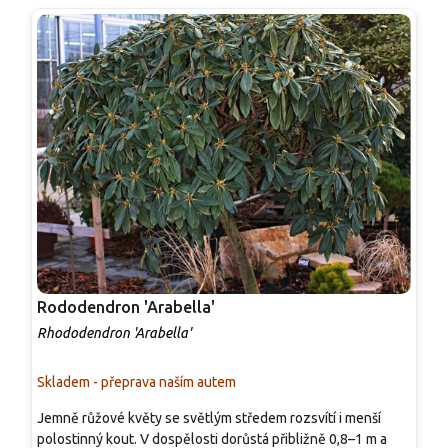
Rododendron 'Arabella'
R
Rhododendron 'Arabella'
R
Skladem - přeprava naším autem
S
Jemně růžové květy se světlým středem rozsvítí i menší
J
polostinný kout. V dospělosti dorůstá přibližně 0,8–1 m a