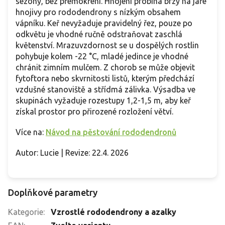
sezóny, bez přemokření. Hnojení probíhá brzy na jaře
hnojivy pro rododendrony s nízkým obsahem
vápníku. Keř nevyžaduje pravidelný řez, pouze po
odkvětu je vhodné ručně odstraňovat zaschlá
květenství. Mrazuvzdornost se u dospělých rostlin
pohybuje kolem -22 °C, mladé jedince je vhodné
chránit zimním mulčem. Z chorob se může objevit
fytoftora nebo skvrnitosti listů, kterým předchází
vzdušné stanoviště a střídmá zálivka. Výsadba ve
skupinách vyžaduje rozestupy 1,2-1,5 m, aby keř
získal prostor pro přirozené rozložení větví.
Více na:
Návod na pěstování rododendronů
Autor: Lucie | Revize: 22.4. 2026
Doplňkové parametry
Kategorie
:
Vzrostlé rododendrony a azalky