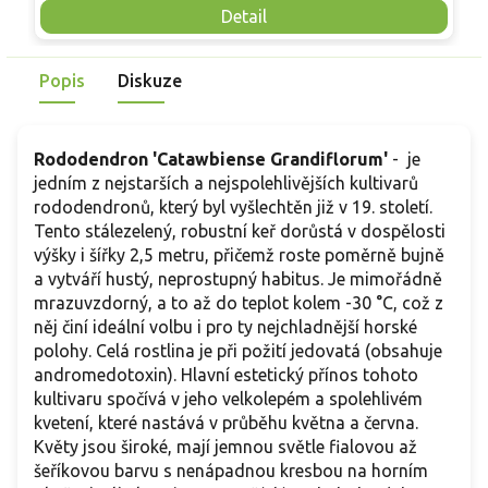
n
purpurově fialové barvy s bílým středem a žlutou kresbou v
Detail
S
hrdle. Kvete od konce května až do poloviny října.
d
Mrazuvzdornost cca −20 °C, rostlina je jedovatá.
Popis
Diskuze
Rododendron 'Catawbiense Grandiflorum'
- je
jedním z nejstarších a nejspolehlivějších kultivarů
rododendronů, který byl vyšlechtěn již v 19. století.
Tento stálezelený, robustní keř dorůstá v dospělosti
výšky i šířky 2,5 metru, přičemž roste poměrně bujně
a vytváří hustý, neprostupný habitus. Je mimořádně
mrazuvzdorný, a to až do teplot kolem -30 °C, což z
něj činí ideální volbu i pro ty nejchladnější horské
polohy. Celá rostlina je při požití jedovatá (obsahuje
andromedotoxin). Hlavní estetický přínos tohoto
kultivaru spočívá v jeho velkolepém a spolehlivém
kvetení, které nastává v průběhu května a června.
Květy jsou široké, mají jemnou světle fialovou až
šeříkovou barvu s nenápadnou kresbou na horním