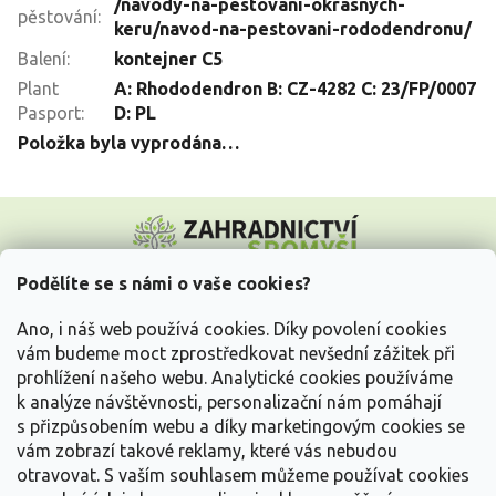
/navody-na-pestovani-okrasnych-
pěstování
:
keru/navod-na-pestovani-rododendronu/
Balení
:
kontejner C5
Plant
A: Rhododendron B: CZ-4282 C: 23/FP/0007
Pasport
:
D: PL
Položka byla vyprodána…
Z
á
p
a
Podělíte se s námi o vaše cookies?
t
Vše o nákupu
í
Ano, i náš web používá cookies. Díky povolení cookies
vám budeme moct zprostředkovat nevšední zážitek při
prohlížení našeho webu. Analytické cookies používáme
Informace pro Vás
k analýze návštěvnosti, personalizační nám pomáhají
s přizpůsobením webu a díky marketingovým cookies se
Kontakujte nás
vám zobrazí takové reklamy, které vás nebudou
otravovat.
S vaším souhlasem můžeme používat cookies