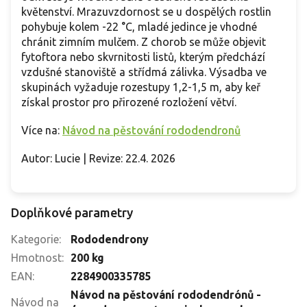
květenství. Mrazuvzdornost se u dospělých rostlin
pohybuje kolem -22 °C, mladé jedince je vhodné
chránit zimním mulčem. Z chorob se může objevit
fytoftora nebo skvrnitosti listů, kterým předchází
vzdušné stanoviště a střídmá zálivka. Výsadba ve
skupinách vyžaduje rozestupy 1,2-1,5 m, aby keř
získal prostor pro přirozené rozložení větví.
Více na:
Návod na pěstování rododendronů
Autor: Lucie | Revize: 22.4. 2026
Doplňkové parametry
Kategorie
:
Rododendrony
Hmotnost
:
200 kg
EAN
:
2284900335785
Návod na pěstování rododendrónů -
Návod na