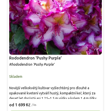
Rododendron 'Pushy Purple'
R
Rhododendron 'Pushy Purple'
R
Skladem
S
T
Novější velkokvětý kultivar vyšlechtěný pro dlouhé a
v
opakované kvetení vytváří hustý, kompaktní keř, který za
g
deset let dorůstá asi 1,25–1,5 m výšky a kolem 1,4 m šířky.
r
1
Listy jsou eliptické, tmavě zelené, kožovité a stálezelené.
od 1 699 Kč
/ ks
m
Květy se otevírají z tmavě červenofialových poupat do