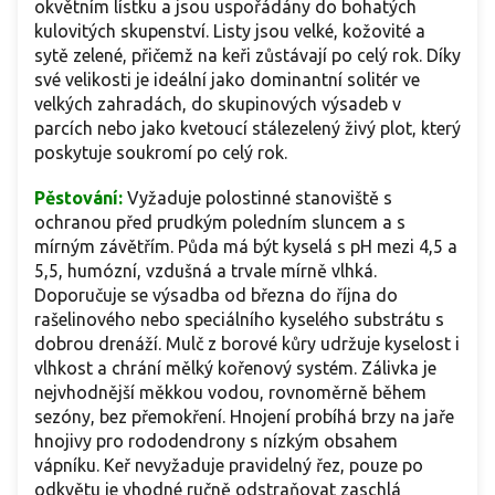
okvětním lístku a jsou uspořádány do bohatých
kulovitých skupenství. Listy jsou velké, kožovité a
sytě zelené, přičemž na keři zůstávají po celý rok. Díky
své velikosti je ideální jako dominantní solitér ve
velkých zahradách, do skupinových výsadeb v
parcích nebo jako kvetoucí stálezelený živý plot, který
poskytuje soukromí po celý rok.
Pěstování:
Vyžaduje polostinné stanoviště s
ochranou před prudkým poledním sluncem a s
mírným závětřím. Půda má být kyselá s pH mezi 4,5 a
5,5, humózní, vzdušná a trvale mírně vlhká.
Doporučuje se výsadba od března do října do
rašelinového nebo speciálního kyselého substrátu s
dobrou drenáží. Mulč z borové kůry udržuje kyselost i
vlhkost a chrání mělký kořenový systém. Zálivka je
nejvhodnější měkkou vodou, rovnoměrně během
sezóny, bez přemokření. Hnojení probíhá brzy na jaře
hnojivy pro rododendrony s nízkým obsahem
vápníku. Keř nevyžaduje pravidelný řez, pouze po
odkvětu je vhodné ručně odstraňovat zaschlá