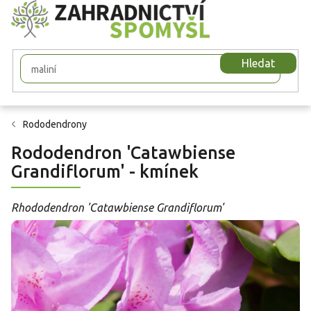
Přejít
na
obsah
Hledat
Rododendrony
Rododendron 'Catawbiense
Grandiflorum' - kmínek
Rhododendron 'Catawbiense Grandiflorum'