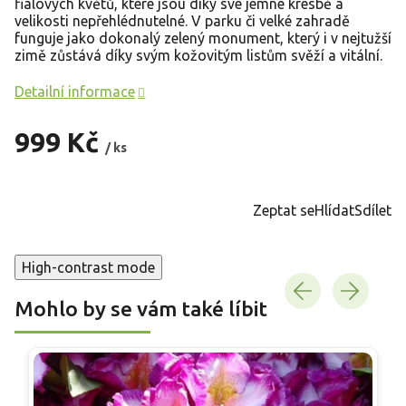
fialových květů, které jsou díky své jemné kresbě a
velikosti nepřehlédnutelné. V parku či velké zahradě
funguje jako dokonalý zelený monument, který i v nejtužší
zimě zůstává díky svým kožovitým listům svěží a vitální.
Detailní informace
999 Kč
/ ks
Měrná
cena:
Zeptat se
Hlídat
Sdílet
High-contrast mode
Mohlo by se vám také líbit