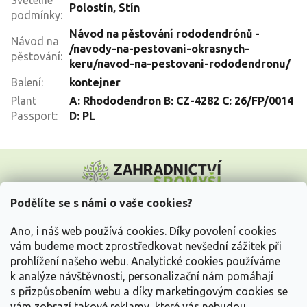
Světelné
Polostín
,
Stín
podmínky
:
Návod na pěstování rododendrónů -
Návod na
/navody-na-pestovani-okrasnych-
pěstování
:
keru/navod-na-pestovani-rododendronu/
Balení
:
kontejner
Plant
A: Rhododendron B: CZ-4282 C: 26/FP/0014
Passport
:
D: PL
Z
á
p
a
Podělíte se s námi o vaše cookies?
t
Vše o nákupu
í
Ano, i náš web používá cookies. Díky povolení cookies
vám budeme moct zprostředkovat nevšední zážitek při
prohlížení našeho webu. Analytické cookies používáme
Informace pro Vás
k analýze návštěvnosti, personalizační nám pomáhají
s přizpůsobením webu a díky marketingovým cookies se
Kontakujte nás
vám zobrazí takové reklamy, které vás nebudou