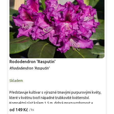
Rododendron 'Rasputin'
R
Rhododendron 'Rasputin'
R
Skladem
S
Představuje kultivar s výrazně tmavými purpurovými květy,
N
které v květnu tvoří nápadné trubkovité květenství.
p
Kompaktní růst kolem 1,5 m, dobrá mrazuvzdornost a
v
nenáročná údržba umožňují použití v polostinných
z
od 149 Kč
o
/ ks
zahradách, na okrajích vřesovišť i v nádobách. Oproti
h