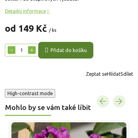
Detailní informace
od
149 Kč
/ ks
Měrná
cena:
−
+
Přidat do košíku
Zeptat se
Hlídat
Sdílet
High-contrast mode
Mohlo by se vám také líbit