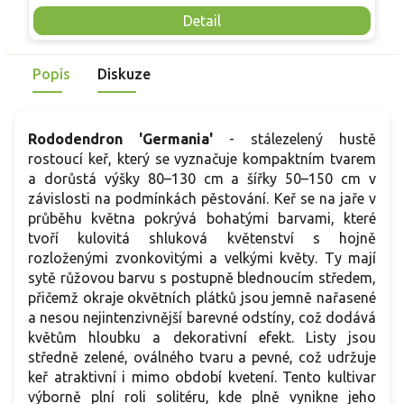
běžným růžově kvetoucím pěnišníkům působí tmavě
c
Detail
sametovým dojmem a snadno zapadá do přírodně laděných
v
výsadeb.
Popis
Diskuze
Rododendron 'Germania'
- stálezelený hustě
rostoucí keř, který se vyznačuje kompaktním tvarem
a dorůstá výšky 80–130 cm a šířky 50–150 cm v
závislosti na podmínkách pěstování. Keř se na jaře v
průběhu května pokrývá bohatými barvami, které
tvoří kulovitá shluková květenství s hojně
rozloženými zvonkovitými a velkými květy. Ty mají
sytě růžovou barvu s postupně blednoucím středem,
přičemž okraje okvětních plátků jsou jemně nařasené
a nesou nejintenzivnější barevné odstíny, což dodává
květům hloubku a dekorativní efekt. Listy jsou
středně zelené, oválného tvaru a pevné, což udržuje
keř atraktivní i mimo období kvetení. Tento kultivar
výborně plní roli solitéru, kde plně vynikne jeho