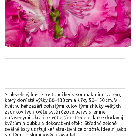
Stálezelený hustě rostoucí keř s kompaktním tvarem,
který dorůstá výšky 80–130 cm a šířky 50–150 cm. V
květnu keř zazáří bohatými kulovitými shluky velkých
zvonkovitých květů sytě růžové barvy s jemně
nařasenými okraji a světlejším středem, které dodávají
květům hloubku a dekorativní efekt. Středně zelené,
oválné listy udržují keř atraktivní celoročně. Ideální jako
solitér i do skupinových výsadeb.