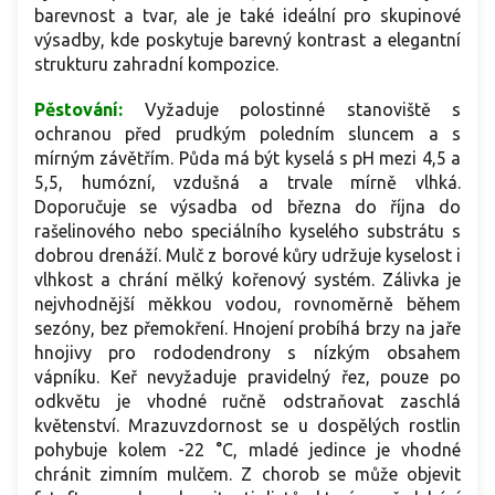
barevnost a tvar, ale je také ideální pro skupinové
výsadby, kde poskytuje barevný kontrast a elegantní
strukturu zahradní kompozice.
Pěstování:
Vyžaduje polostinné stanoviště s
ochranou před prudkým poledním sluncem a s
mírným závětřím. Půda má být kyselá s pH mezi 4,5 a
5,5, humózní, vzdušná a trvale mírně vlhká.
Doporučuje se výsadba od března do října do
rašelinového nebo speciálního kyselého substrátu s
dobrou drenáží. Mulč z borové kůry udržuje kyselost i
vlhkost a chrání mělký kořenový systém. Zálivka je
nejvhodnější měkkou vodou, rovnoměrně během
sezóny, bez přemokření. Hnojení probíhá brzy na jaře
hnojivy pro rododendrony s nízkým obsahem
vápníku. Keř nevyžaduje pravidelný řez, pouze po
odkvětu je vhodné ručně odstraňovat zaschlá
květenství. Mrazuvzdornost se u dospělých rostlin
pohybuje kolem -22 °C, mladé jedince je vhodné
chránit zimním mulčem. Z chorob se může objevit