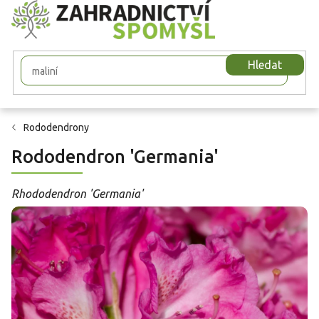
Přejít
na
obsah
Hledat
Rododendrony
Rododendron 'Germania'
Rhododendron 'Germania'