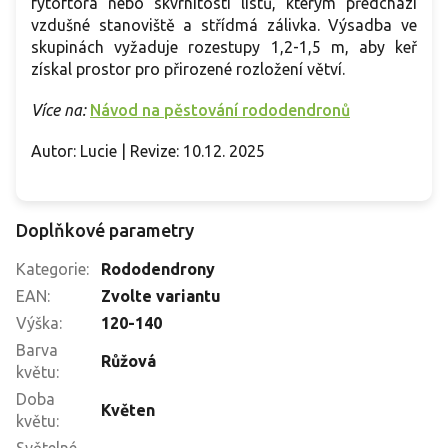
fytoftora nebo skvrnitosti listů, kterým předchází
vzdušné stanoviště a střídmá zálivka. Výsadba ve
skupinách vyžaduje rozestupy 1,2-1,5 m, aby keř
získal prostor pro přirozené rozložení větví.
Více na:
Návod na pěstování rododendronů
Autor: Lucie | Revize: 10.12. 2025
Doplňkové parametry
Kategorie
:
Rododendrony
EAN
:
Zvolte variantu
Výška
:
120-140
Barva
Růžová
květu
:
Doba
Květen
květu
: