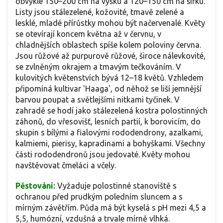
obvykle 150–200 cm na výšku a 120–150 cm na šířku.
Listy jsou stálezelené, kožovité, tmavě zelené a
lesklé, mladé přírůstky mohou být načervenalé. Květy
se otevírají koncem května až v červnu, v
chladnějších oblastech spíše kolem poloviny června.
Jsou růžové až purpurově růžové, široce nálevkovité,
se zvlněným okrajem a tmavým tečkováním. V
kulovitých květenstvích bývá 12–18 květů. Vzhledem
připomíná kultivar 'Haaga', od něhož se liší jemnější
barvou poupat a světlejšími nitkami tyčinek. V
zahradě se hodí jako stálezelená kostra polostinných
záhonů, do vřesovišť, lesních partií, k borovicím, do
skupin s bílými a fialovými rododendrony, azalkami,
kalmiemi, pierisy, kapradinami a bohyškami. Všechny
části rododendronů jsou jedovaté. Květy mohou
navštěvovat čmeláci a včely.
Pěstování:
Vyžaduje polostinné stanoviště s
ochranou před prudkým poledním sluncem a s
mírným závětřím. Půda má být kyselá s pH mezi 4,5 a
5,5, humózní, vzdušná a trvale mírně vlhká.