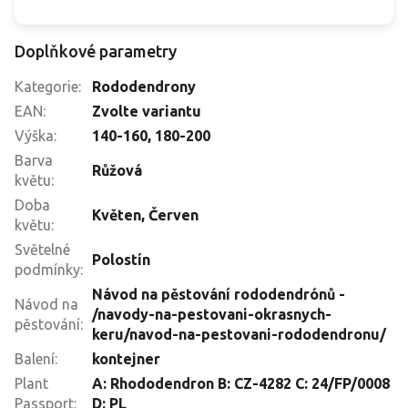
Doplňkové parametry
Kategorie
:
Rododendrony
EAN
:
Zvolte variantu
Výška
:
140-160
,
180-200
Barva
Růžová
květu
:
Doba
Květen
,
Červen
květu
:
Světelné
Polostín
podmínky
:
Návod na pěstování rododendrónů -
Návod na
/navody-na-pestovani-okrasnych-
pěstování
:
keru/navod-na-pestovani-rododendronu/
Balení
:
kontejner
Plant
A: Rhododendron B: CZ-4282 C: 24/FP/0008
Passport
:
D: PL