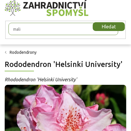
Přejít
na
obsah
Hledat
Rododendrony
Rododendron 'Helsinki University'
Rhododendron 'Helsinki University'