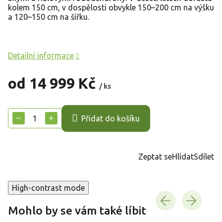
kolem 150 cm, v dospělosti obvykle 150–200 cm na výšku
a 120–150 cm na šířku.
Detailní informace
od
14 999 Kč
/ ks
Měrná
cena:
−
+
Přidat do košíku
Zeptat se
Hlídat
Sdílet
High-contrast mode
Mohlo by se vám také líbit