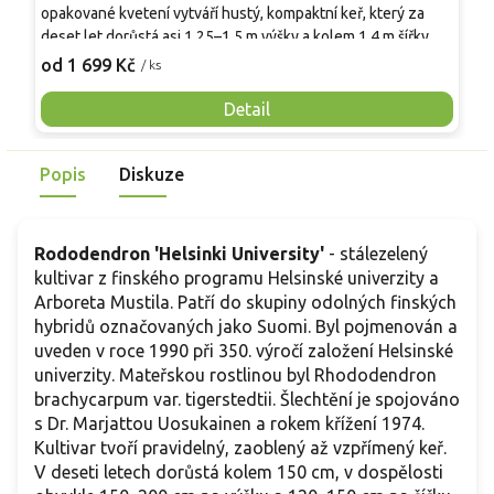
s
opakované kvetení vytváří hustý, kompaktní keř, který za
k
deset let dorůstá asi 1,25–1,5 m výšky a kolem 1,4 m šířky.
R
2
Listy jsou eliptické, tmavě zelené, kožovité a stálezelené.
od 1 699 Kč
/ ks
r
Květy se otevírají z tmavě červenofialových poupat do
'
purpurově fialové barvy s bílým středem a žlutou kresbou v
Detail
p
hrdle. Kvete od konce května až do poloviny října.
Mrazuvzdornost cca −20 °C, rostlina je jedovatá.
Popis
Diskuze
Rododendron 'Helsinki University'
- stálezelený
kultivar z finského programu Helsinské univerzity a
Arboreta Mustila. Patří do skupiny odolných finských
hybridů označovaných jako Suomi. Byl pojmenován a
uveden v roce 1990 při 350. výročí založení Helsinské
univerzity. Mateřskou rostlinou byl Rhododendron
brachycarpum var. tigerstedtii. Šlechtění je spojováno
s Dr. Marjattou Uosukainen a rokem křížení 1974.
Kultivar tvoří pravidelný, zaoblený až vzpřímený keř.
V deseti letech dorůstá kolem 150 cm, v dospělosti