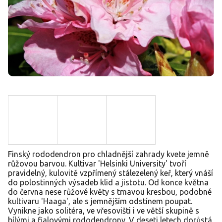
Finský rododendron pro chladnější zahrady kvete jemně
růžovou barvou. Kultivar 'Helsinki University' tvoří
pravidelný, kulovitě vzpřímený stálezelený keř, který vnáší
do polostinných výsadeb klid a jistotu. Od konce května
do června nese růžové květy s tmavou kresbou, podobné
kultivaru 'Haaga', ale s jemnějším odstínem poupat.
Vynikne jako solitéra, ve vřesovišti i ve větší skupině s
bílými a fialovými rododendrony. V deseti letech dorůstá