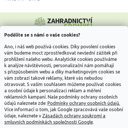
Z
á
p
a
Podělíte se s námi o vaše cookies?
t
Vše o nákupu
í
Ano, i náš web používá cookies. Díky povolení cookies
vám budeme moct zprostředkovat nevšední zážitek při
prohlížení našeho webu. Analytické cookies používáme
Informace pro Vás
k analýze návštěvnosti, personalizační nám pomáhají
s přizpůsobením webu a díky marketingovým cookies se
Kontakujte nás
vám zobrazí takové reklamy, které vás nebudou
otravovat.
S vaším souhlasem můžeme používat cookies
a osobní údaje k personalizaci reklam a měření
reklamních kampaní. Naše podmínky ochrany osobních
údajů naleznete zde:
Podmínky ochrany osobních údajů.
Více informací o tom, jak Google zpracovává vaše osobní
údaje, naleznete v
Zásadách ochrany soukromí a
smluvních podmínkách společnosti Google
.