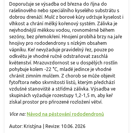
Doporučuje se výsadba od března do října do
rašelinového nebo speciálního kyselého substrátu s
dobrou drenáží. Mulč z borové kůry udržuje kyselost i
vlhkost a chrání mělký kořenový systém. Zálivka je
nejvhodnější měkkou vodou, rovnoměrně během
sezóny, bez přemokření. Hnojení probíhá brzy na jaře
hnojivy pro rododendrony s nízkým obsahem
vápníku. Keř nevyžaduje pravidelný řez, pouze po
odkvětu je vhodné ručně odstraňovat zaschlá
květenství. Mrazuvzdornost se u dospělých rostlin
pohybuje kolem -22 °C, mladé jedince je vhodné
chránit zimním mulčem. Z chorob se může objevit
fytoftora nebo skvrnitosti listů, kterým předchází
vzdušné stanoviště a střídmá zálivka. Výsadba ve
skupinách vyžaduje rozestupy 1,2-1,5 m, aby keř
získal prostor pro přirozené rozložení větví.
Více na:
Návod na pěstování rododendronů
Autor: Kristýna | Revize: 10.06. 2026