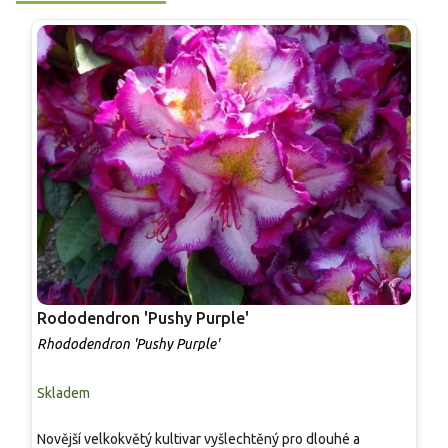
Rododendron 'Pushy Purple'
R
Rhododendron 'Pushy Purple'
R
Skladem
S
R
Novější velkokvětý kultivar vyšlechtěný pro dlouhé a