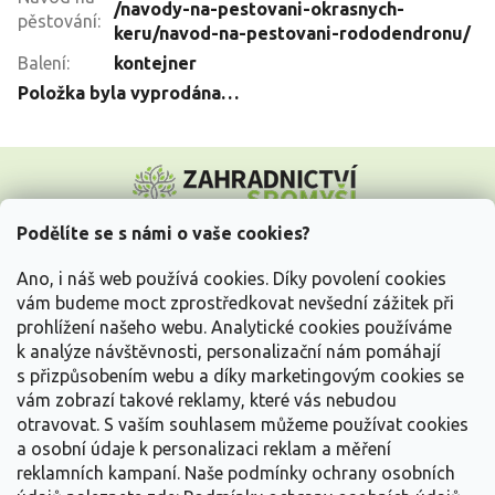
/navody-na-pestovani-okrasnych-
pěstování
:
keru/navod-na-pestovani-rododendronu/
Balení
:
kontejner
Položka byla vyprodána…
Z
á
p
a
Podělíte se s námi o vaše cookies?
t
Vše o nákupu
í
Ano, i náš web používá cookies. Díky povolení cookies
vám budeme moct zprostředkovat nevšední zážitek při
prohlížení našeho webu. Analytické cookies používáme
Informace pro Vás
k analýze návštěvnosti, personalizační nám pomáhají
s přizpůsobením webu a díky marketingovým cookies se
Kontakujte nás
vám zobrazí takové reklamy, které vás nebudou
otravovat.
S vaším souhlasem můžeme používat cookies
a osobní údaje k personalizaci reklam a měření
reklamních kampaní. Naše podmínky ochrany osobních