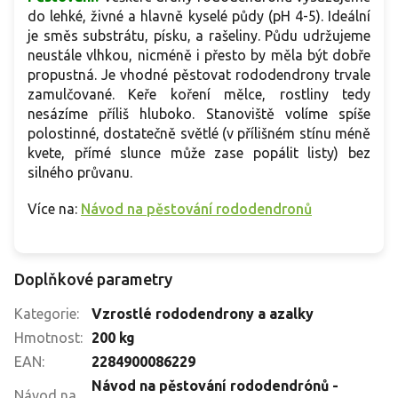
do lehké, živné a hlavně kyselé půdy (pH 4-5). Ideální
je směs substrátu, písku, a rašeliny. Půdu udržujeme
neustále vlhkou, nicméně i přesto by měla být dobře
propustná. Je vhodné pěstovat rododendrony trvale
zamulčované. Keře koření mělce, rostliny tedy
nesázíme příliš hluboko. Stanoviště volíme spíše
polostinné, dostatečně světlé (v přílišném stínu méně
kvete, přímé slunce může zase popálit listy) bez
silného průvanu.
Více na:
Návod na pěstování rododendronů
Doplňkové parametry
Kategorie
:
Vzrostlé rododendrony a azalky
Hmotnost
:
200 kg
EAN
:
2284900086229
Návod na pěstování rododendrónů -
Návod na