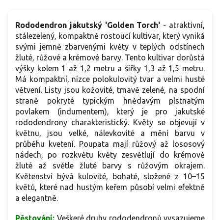
Rododendron jakutský 'Golden Torch'
- atraktivní,
stálezelený, kompaktně rostoucí kultivar, který vyniká
svými jemně zbarvenými květy v teplých odstínech
žluté, růžové a krémové barvy. Tento kultivar dorůstá
výšky kolem 1 až 1,2 metru a šířky 1,3 až 1,5 metru.
Má kompaktní, nízce polokulovitý tvar a velmi husté
větvení. Listy jsou kožovité, tmavě zelené, na spodní
straně pokryté typickým hnědavým plstnatým
povlakem (indumentem), který je pro jakutské
rododendrony charakteristický. Květy se objevují v
květnu, jsou velké, nálevkovité a mění barvu v
průběhu kvetení. Poupata mají růžový až lososový
nádech, po rozkvětu květy zesvětlují do krémově
žluté až světle žluté barvy s růžovým okrajem.
Květenství bývá kulovité, bohaté, složené z 10–15
květů, které nad hustým keřem působí velmi efektně
a elegantně.
Pěstování:
Veškeré druhy rododendronů vysazujeme