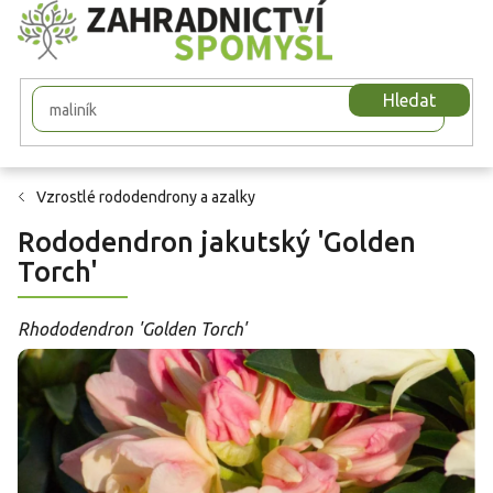
Přejít
na
obsah
Hledat
Vzrostlé rododendrony a azalky
Rododendron jakutský 'Golden
Torch'
Rhododendron 'Golden Torch'