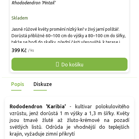
Rhododendron 'Pintail'
R
Skladem
S
Jasně růžové květy promění nízký keř v živý jarní polštář.
Z
Dorůstá přibližně 60–100 cm do výšky a 80–100 cm do šířky,
t
takže se hodí do skalky, přední části vřesoviště, k terase i do
V
větší nádoby. V dubnu a květnu nese množství široce
399 Kč
/ ks
k
o
nálevkovitých květů v čistém růžovém tónu, často s lehkou
d
vůní. Drobné tmavě zelené listy drží úhledný vzhled po celý
Do košíku
v
rok. Dobře ladí s vřesy, borůvkami, nízkými jehličnany,
kapradinami i bílými azalkami. Menší vzrůst umožní použití i v
úzkém záhonu.
Popis
Diskuze
Rododendron 'Karibia'
- kultivar polokulovitého
vzrůstu, jenž dorůstá 1 m výšky a 1,3 m šířky. Květy
jsou tmavě žluté až žluto-krémové na pozadí
světlých listů. Odrůda je vhodnější do teplejších
krajin, vyžaduje zimní přikrytí