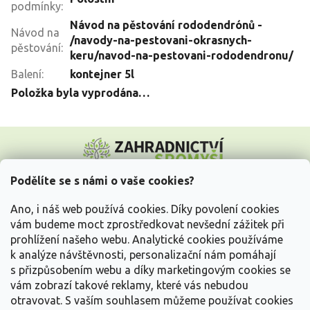
podmínky
:
Návod na pěstování rododendrónů -
Návod na
/navody-na-pestovani-okrasnych-
pěstování
:
keru/navod-na-pestovani-rododendronu/
Balení
:
kontejner 5l
Položka byla vyprodána…
Z
á
p
a
Podělíte se s námi o vaše cookies?
t
Vše o nákupu
í
Ano, i náš web používá cookies. Díky povolení cookies
vám budeme moct zprostředkovat nevšední zážitek při
prohlížení našeho webu. Analytické cookies používáme
Informace pro Vás
k analýze návštěvnosti, personalizační nám pomáhají
s přizpůsobením webu a díky marketingovým cookies se
Kontakujte nás
vám zobrazí takové reklamy, které vás nebudou
otravovat.
S vaším souhlasem můžeme používat cookies