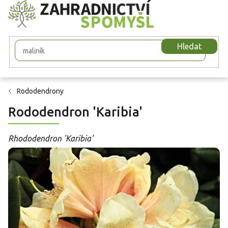
Přejít
na
obsah
Hledat
Rododendrony
Rododendron 'Karibia'
Rhododendron 'Karibia'