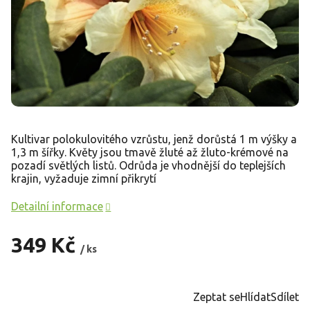
Kultivar polokulovitého vzrůstu, jenž dorůstá 1 m výšky a
1,3 m šířky. Květy jsou tmavě žluté až žluto-krémové na
pozadí světlých listů. Odrůda je vhodnější do teplejších
krajin, vyžaduje zimní přikrytí
Detailní informace
349 Kč
/ ks
Měrná
cena:
Zeptat se
Hlídat
Sdílet