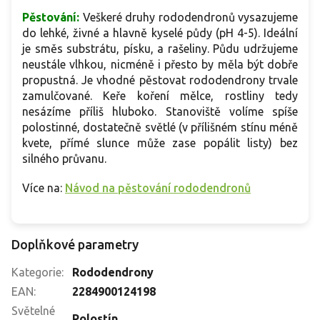
Pěstování:
Veškeré druhy rododendronů vysazujeme
do lehké, živné a hlavně kyselé půdy (pH 4-5). Ideální
je směs substrátu, písku, a rašeliny. Půdu udržujeme
neustále vlhkou, nicméně i přesto by měla být dobře
propustná. Je vhodné pěstovat rododendrony trvale
zamulčované. Keře koření mělce, rostliny tedy
nesázíme příliš hluboko. Stanoviště volíme spíše
polostinné, dostatečně světlé (v přílišném stínu méně
kvete, přímé slunce může zase popálit listy) bez
silného průvanu.
Více na:
Návod na pěstování rododendronů
Doplňkové parametry
Kategorie
:
Rododendrony
EAN
:
2284900124198
Světelné
Polostín