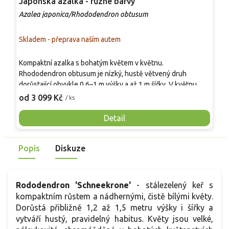
Japonská azalka - různé barvy
R
Azalea japonica/Rhododendron obtusum
R
Skladem - přeprava naším autem
S
J
Kompaktní azalka s bohatým květem v květnu.
p
Rhododendron obtusum je nízký, hustě větvený druh
p
dorůstající obvykle 0,6–1 m výšky a až 1 m šířky. V květnu
T
2
nese množství nálevkovitých květů o průměru 3–5 cm v
od 3 099 Kč
/ ks
v
odstínech růžové, bílé či červené podle kultivaru. Listy jsou
k
drobné, tmavě zelené, částečně stálezelené. Uplatňuje se
Detail
b
ve vřesovištních záhonech, předzahrádkách i nádobách.
k
p
Popis
Diskuze
p
Rododendron 'Schneekrone'
- stálezelený keř s
kompaktním růstem a nádhernými, čistě bílými květy.
Dorůstá přibližně 1,2 až 1,5 metru výšky i šířky a
vytváří hustý, pravidelný habitus. Květy jsou velké,