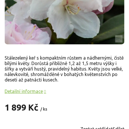
Stálezelený keř s kompaktním růstem a nádhernými, čistě
bílými květy. Dorůstá přibližně 1,2 až 1,5 metru výšky i
šířky a vytváří hustý, pravidelný habitus. Květy jsou velké,
nálevkovité, shromážděné v bohatých květenstvích po
deseti až patnácti kusech.
Detailní informace
1 899 Kč
/ ks
Měrná
cena:
Zeptat se
Hlídat
Sdílet