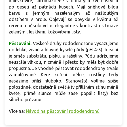
nálevkovité, shromážděné v bohatých květenstvích
po deseti až patnácti kusech. Mají sněhově bílou
barvu s jemným nazelenalým až nažloutlým
odstínem v hrdle. Objevují se obvykle v květnu až
červnu a působí velmi elegantně v kontrastu s tmavě
zelenými, lesklými, kožovitými listy.
Pěstování:
Veškeré druhy rododendronů vysazujeme
do lehké, živné a hlavně kyselé půdy (pH 4-5). Ideální
je směs substrátu, písku, a rašeliny. Půdu udržujeme
neustále vlhkou, nicméně i přesto by měla být dobře
propustná. Je vhodné pěstovat rododendrony trvale
zamulčované. Keře koření mělce, rostliny tedy
nesázíme příliš hluboko. Stanoviště volíme spíše
polostinné, dostatečně světlé (v přílišném stínu méně
kvete, přímé slunce může zase popálit listy) bez
silného průvanu.
Více na:
Návod na pěstování rododendronů