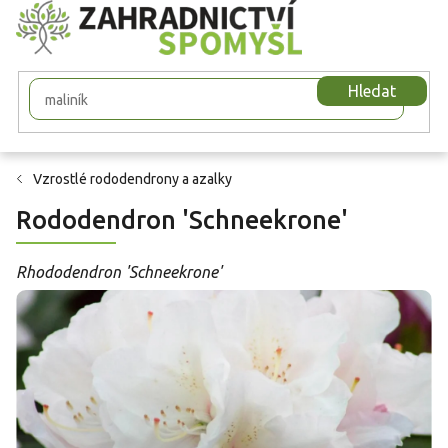
Přejít
na
obsah
Hledat
Vzrostlé rododendrony a azalky
Rododendron 'Schneekrone'
Rhododendron 'Schneekrone'