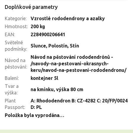
Doplňkové parametry
Kategorie
:
Vzrostlé rododendrony a azalky
Hmotnost
:
200 kg
EAN
:
2284900206641
Světelné
Slunce
,
Polostín
,
Stín
podmínky
:
Návod na pěstování rododendrónů -
Návod na
/navody-na-pestovani-okrasnych-
pěstování
:
keru/navod-na-pestovani-rododendronu/
Balení
:
kontejner 5l
Tvar a
na kmínku, výška 80 cm
výška
:
Plant
A: Rhododendron B: CZ-4282 C: 20/FP/0024
Passport
:
D: PL
Položka byla vyprodána…
Z