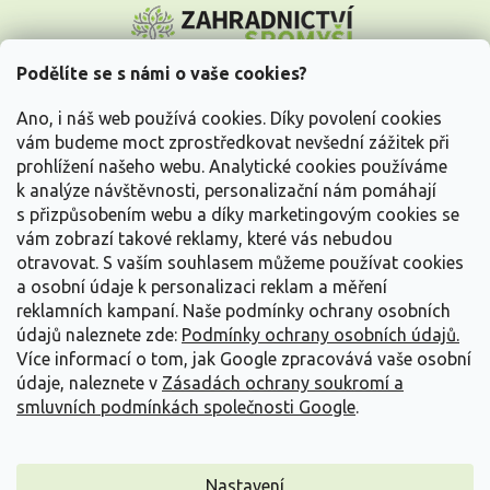
á
p
a
Podělíte se s námi o vaše cookies?
t
Vše o nákupu
í
Ano, i náš web používá cookies. Díky povolení cookies
vám budeme moct zprostředkovat nevšední zážitek při
prohlížení našeho webu. Analytické cookies používáme
Informace pro Vás
k analýze návštěvnosti, personalizační nám pomáhají
s přizpůsobením webu a díky marketingovým cookies se
Kontakujte nás
vám zobrazí takové reklamy, které vás nebudou
otravovat.
S vaším souhlasem můžeme používat cookies
a osobní údaje k personalizaci reklam a měření
reklamních kampaní. Naše podmínky ochrany osobních
údajů naleznete zde:
Podmínky ochrany osobních údajů.
Více informací o tom, jak Google zpracovává vaše osobní
údaje, naleznete v
Zásadách ochrany soukromí a
smluvních podmínkách společnosti Google
.
Vytvořil Shoptet
Nastavení