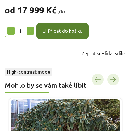
od
17 999 Kč
/ ks
Měrná
cena:
−
+
Přidat do košíku
Zeptat se
Hlídat
Sdílet
High-contrast mode
Mohlo by se vám také líbit