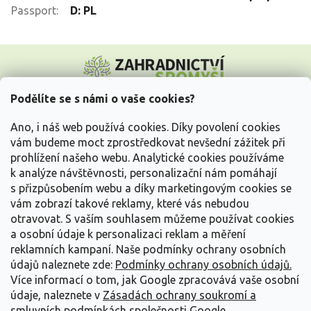
Passport
:
D: PL
Z
á
p
a
Podělíte se s námi o vaše cookies?
t
Vše o nákupu
í
Ano, i náš web používá cookies. Díky povolení cookies
vám budeme moct zprostředkovat nevšední zážitek při
prohlížení našeho webu. Analytické cookies používáme
Informace pro Vás
k analýze návštěvnosti, personalizační nám pomáhají
s přizpůsobením webu a díky marketingovým cookies se
Kontakujte nás
vám zobrazí takové reklamy, které vás nebudou
otravovat.
S vaším souhlasem můžeme používat cookies
a osobní údaje k personalizaci reklam a měření
reklamních kampaní. Naše podmínky ochrany osobních
údajů naleznete zde:
Podmínky ochrany osobních údajů.
Více informací o tom, jak Google zpracovává vaše osobní
údaje, naleznete v
Zásadách ochrany soukromí a
smluvních podmínkách společnosti Google
.