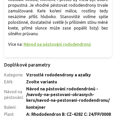
propustná. Je vhodné pěstovat rododendrony trvale
zamulčované. Keře koření mělce, rostliny tedy
nesázíme příliš hluboko. Stanoviště volíme spíše
polostinné, dostatečně světlé (v přílišném stínu méně
kvete, přímé slunce může zase popálit listy) bez
silného průvanu.
Více na:
Návod na pěstování rododendronů
Doplňkové parametry
Kategorie
:
Vzrostlé rododendrony a azalky
EAN
:
Zvolte variantu
Návod na pěstování rododendrónů -
Návod na
/navody-na-pestovani-okrasnych-
pěstování
:
keru/navod-na-pestovani-rododendronu/
Balení
:
kontejner
Plant
A: Rhododendron B: CZ-4282 C: 24/FP/0008