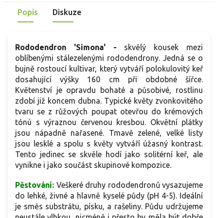
k
poledního úpalu. V menší zahradě působí upraveně i bez
Popis
Diskuze
v
pravidelného řezu.
Rododendron 'Simona' -
skvělý kousek mezi
oblíbenými stálezelenými rododendrony. Jedná se o
bujně rostoucí kultivar, který vytváří polokulovitý keř
dosahující výšky 160 cm při obdobné šířce.
Květenství je opravdu bohaté a působivé, rostlinu
zdobí již koncem dubna. Typické květy zvonkovitého
tvaru se z růžových poupat otevřou do krémových
tónú s výraznou červenou kresbou. Okvětní plátky
jsou nápadně nařasené. Tmavě zelené, velké listy
jsou lesklé a spolu s květy vytváří úžasný kontrast.
Tento jedinec se skvěle hodí jako solitérní keř, ale
vynikne i jako součást skupinové kompozice.
Pěstování:
Veškeré druhy rododendronů vysazujeme
do lehké, živné a hlavně kyselé půdy (pH 4-5). Ideální
je směs substrátu, písku, a rašeliny. Půdu udržujeme
neustále vlhkou, nicméně i přesto by měla být dobře