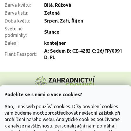
Barva květu
:
Bílá
,
Růžová
Barva listu
:
Zelená
Doba květu
:
Srpen
,
Září
,
Říjen
Světelné
Slunce
podmínky
:
Balení
:
kontejner
A: Sedum B: CZ-4282 C: 26/FP/0091
Plant Passport
:
D: PL
Z
á
p
a
Podělíte se s námi o vaše cookies?
t
Vše o nákupu
í
Ano, i náš web používá cookies. Díky povolení cookies
vám budeme moct zprostředkovat nevšední zážitek při
prohlížení našeho webu. Analytické cookies používáme
Informace pro Vás
k analýze návštěvnosti, personalizační nám pomáhají