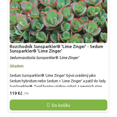
Rozchodník Sunsparkler® 'Lime Zinger' - Sedum
R
Sunsparkler® 'Lime Zinger'
S
Sedumcauticola Sunsparkler® 'Lime Zinger'
Skladem
S
Sedum Sunsparkler® 'Lime Zinger' bývá uváděný jako
S
Sedum hybridum nebo Sedum × 'Lime Zinger' a patří do řady
t
SunSparkler®. Tvoří hustou nízkou rohož z pevných stonků,
A
v dospělosti 10–15 cm vysokou a 40–45 cm širokou. Drobné
k
119 Kč
7
/ ks
dužnaté listy jsou limetkově zelené s třešňově červeným
p
lemem, nejvýraznějším na plném slunci. Srpen–září nese
n
Do košíku
plochá květenství drobných růžových květů, která lákají
ž
včely i motýly. Po odkvětu drží tvar i k sušení, v zimě
m