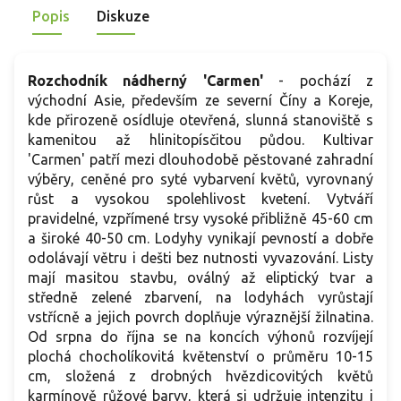
zatahuje a na jaře z báze obnovuje růst. Hodí se do štěrku
s
Popis
Diskuze
spár kamene i do nádob i na okraje záhonů.
Rozchodník nádherný 'Carmen'
- pochází z
východní Asie, především ze severní Číny a Koreje,
kde přirozeně osídluje otevřená, slunná stanoviště s
kamenitou až hlinitopísčitou půdou. Kultivar
'Carmen' patří mezi dlouhodobě pěstované zahradní
výběry, ceněné pro syté vybarvení květů, vyrovnaný
růst a vysokou spolehlivost kvetení. Vytváří
pravidelné, vzpřímené trsy vysoké přibližně 45-60 cm
a široké 40-50 cm. Lodyhy vynikají pevností a dobře
odolávají větru i dešti bez nutnosti vyvazování. Listy
mají masitou stavbu, oválný až eliptický tvar a
středně zelené zbarvení, na lodyhách vyrůstají
vstřícně a jejich povrch doplňuje výraznější žilnatina.
Od srpna do října se na koncích výhonů rozvíjejí
plochá chocholíkovitá květenství o průměru 10-15
cm, složená z drobných hvězdicovitých květů
karmínově růžové barvy, která si udržuje intenzitu i