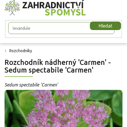
Přejít
na
obsah
Hledat
Rozchodníky
Rozchodník nádherný 'Carmen' -
Sedum spectabile 'Carmen'
Sedum spectabile 'Carmen'