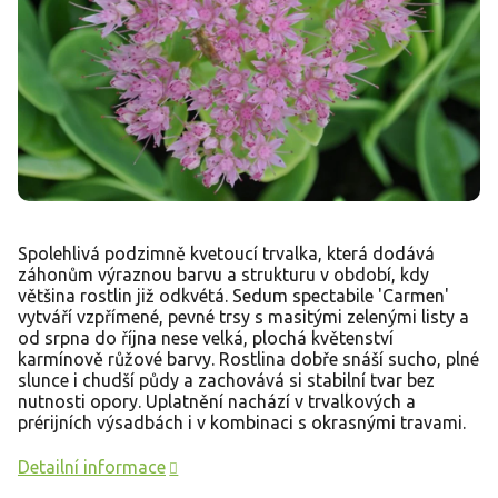
Spolehlivá podzimně kvetoucí trvalka, která dodává
záhonům výraznou barvu a strukturu v období, kdy
většina rostlin již odkvétá. Sedum spectabile 'Carmen'
vytváří vzpřímené, pevné trsy s masitými zelenými listy a
od srpna do října nese velká, plochá květenství
karmínově růžové barvy. Rostlina dobře snáší sucho, plné
slunce i chudší půdy a zachovává si stabilní tvar bez
nutnosti opory. Uplatnění nachází v trvalkových a
prérijních výsadbách i v kombinaci s okrasnými travami.
Detailní informace