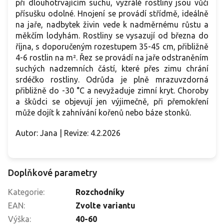
při dlouhotrvajícím suchu, vyzrálé rostliny jsou vůči
přísušku odolné. Hnojení se provádí střídmě, ideálně
na jaře, nadbytek živin vede k nadměrnému růstu a
měkčím lodyhám. Rostliny se vysazují od března do
října, s doporučeným rozestupem 35-45 cm, přibližně
4-6 rostlin na m². Řez se provádí na jaře odstraněním
suchých nadzemních částí, které přes zimu chrání
srdéčko rostliny. Odrůda je plně mrazuvzdorná
přibližně do -30 °C a nevyžaduje zimní kryt. Choroby
a škůdci se objevují jen výjimečně, při přemokření
může dojít k zahnívání kořenů nebo báze stonků.
Autor: Jana | Revize: 4.2.2026
Doplňkové parametry
Kategorie
:
Rozchodníky
EAN
:
Zvolte variantu
Výška
:
40-60