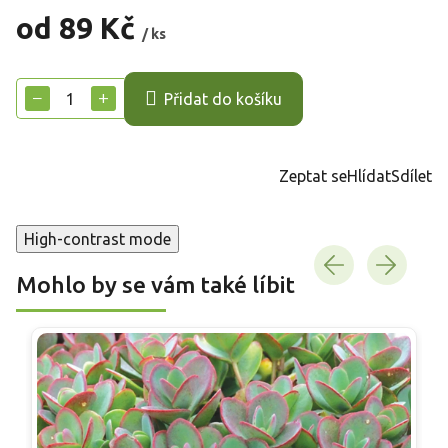
od
89 Kč
/ ks
Měrná
cena:
−
+
Přidat do košíku
Zeptat se
Hlídat
Sdílet
High-contrast mode
Mohlo by se vám také líbit