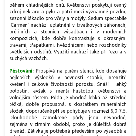
během chladnějších dnů. Květenství poskytují cenný
zdroj nektaru a pylu a patří mezi významné pozdně
sezonní lákadlo pro včely a motýly. Sedum spectabile
'Carmen' nachází uplatnění v trvalkových záhonech,
prérijních a stepních výsadbách i v moderních
kompozicích, kde dobře kontrastuje s okrasnými
travami, třapatkami, hvězdnicemi nebo rozchodníky
světlejších odstínů. Využití nachází také při řezu a v
suchých vazbách.
Pěstování:
Prospívá na plném slunci, kde dosahuje
nejlepších výsledků v pevnosti stonků, intenzitě
kvetení i celkové životnosti porostu. Snáší i lehký
polostín, avšak s menší hustotou květenství a
volnějším růstem. Půda je vhodná lehká až středně
těžká, dobře propustná, s dostatkem minerálních
složek, doporučené pH se pohybuje v rozmezí 6,0-7,5.
Dlouhodobě zamokřené půdy jsou nevhodné,
zejména v zimním období, proto je důležitá dobrá
drenáž. Zálivka je potřebná především po výsadbě a