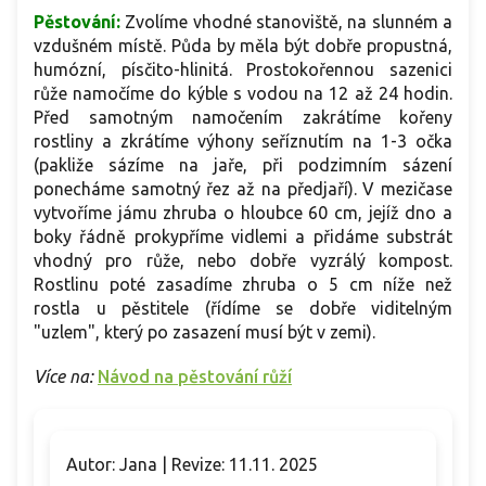
Pěstování:
Zvolíme vhodné stanoviště, na slunném a
vzdušném místě. Půda by měla být dobře propustná,
humózní, písčito-hlinitá. Prostokořennou sazenici
růže namočíme do kýble s vodou na 12 až 24 hodin.
Před samotným namočením zakrátíme kořeny
rostliny a zkrátíme výhony seříznutím na 1-3 očka
(pakliže sázíme na jaře, při podzimním sázení
ponecháme samotný řez až na předjaří). V mezičase
vytvoříme jámu zhruba o hloubce 60 cm, jejíž dno a
boky řádně prokypříme vidlemi a přidáme substrát
vhodný pro růže, nebo dobře vyzrálý kompost.
Rostlinu poté zasadíme zhruba o 5 cm níže než
rostla u pěstitele (řídíme se dobře viditelným
"uzlem", který po zasazení musí být v zemi).
Více na:
Návod na pěstování růží
Autor: Jana | Revize: 11.11. 2025