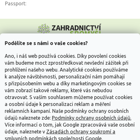
Passport
:
Z
á
p
a
Podělíte se s námi o vaše cookies?
t
Vše o nákupu
í
Ano, i náš web používá cookies. Díky povolení cookies
vám budeme moct zprostředkovat nevšední zážitek při
prohlížení našeho webu. Analytické cookies používáme
Informace pro Vás
k analýze návštěvnosti, personalizační nám pomáhají
s přizpůsobením webu a díky marketingovým cookies se
Kontakujte nás
vám zobrazí takové reklamy, které vás nebudou
otravovat.
S vaším souhlasem můžeme používat cookies
a osobní údaje k personalizaci reklam a měření
reklamních kampaní. Naše podmínky ochrany osobních
údajů naleznete zde:
Podmínky ochrany osobních údajů.
Více informací o tom, jak Google zpracovává vaše osobní
údaje, naleznete v
Zásadách ochrany soukromí a
smluvních podmínkách společnosti Google
.