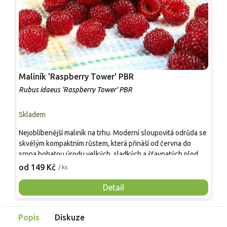
Maliník 'Raspberry Tower' PBR
P
'
Rubus idaeus 'Raspberry Tower' PBR
C
Skladem
S
Nejoblíbenější maliník na trhu. Moderní sloupovitá odrůda se
M
skvělým kompaktním růstem, která přináší od června do
A
srpna bohatou úrodu velkých, sladkých a šťavnatých plodů.
v
Pevné vzpřímené výhony tvoří elegantní habitus bez
j
od 149 Kč
o
/ ks
nutnosti opory, ideální pro nádoby, balkony i malé zahrady.
n
Mrazuvzdornost do −25 °C a spolehlivá vitalita z něj dělají
V
Detail
skvělou volbu pro každého pěstitele.
Popis
Diskuze