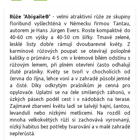
Růže 'Abigaile®'
- velmi atraktivní růže ze skupiny
floribund vyšlechtěná v Německu firmou Tantau,
autorem je Hans Jürgen Evers. Roste kompaktně do
40-60 cm výšky a 40-50 cm šířky. Tmavě zelené,
lesklé listy dobře rámují dvoubarevné květy. Z
karmínově růžových poupat se otevírají poloplné
kalíšky o průměru 4-5 cm v krémově bílém odstínu s
růžovým lemem, při plném otevření často odhalují
žluté prašníky. Květy se tvoří v chocholících od
června do října, lehce voní a v zahradě působí jemně
a čistě. Díky odkrytým prašníkům je cenná pro
opylovače. Uplatní se na čele smíšených záhonů, v
úzkých pásech podél cest i v nádobách na terase.
Zajímavé zbarvení květu ladí se šalvějí hajní, šantou,
levandulí nebo nízkými metlicemi. Na rozdíl od
mnoha velkokvětých růží si zachovává vyrovnaný,
nízký habitus bez potřeby tvarování a v malé zahradě
nepřerůstá.