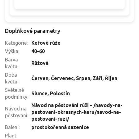
Doplňkové parametry
Kategorie
:
Keřové růže
Výška
:
40-60
Barva
Růžová
květu
:
Doba
Červen
,
Červenec
,
Srpen
,
Září
,
Říjen
květu
:
Světelné
Slunce
,
Polostín
podmínky
:
Návod na pěstování růží - /navody-na-
Návod na
pestovani-okrasnych-keru/navod-na-
pěstování
:
pestovani-ruzi/
Balení
:
prostokořenná sazenice
Plant