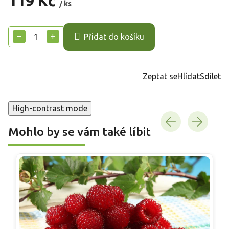
119 Kč
/ ks
Měrná
cena:
−
+
Přidat do košíku
Zeptat se
Hlídat
Sdílet
High-contrast mode
Mohlo by se vám také líbit