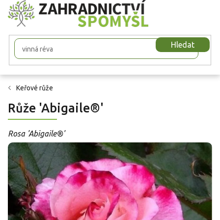
Přejít
na
obsah
Hledat
Keřové růže
Růže 'Abigaile®'
Rosa 'Abigaile®'