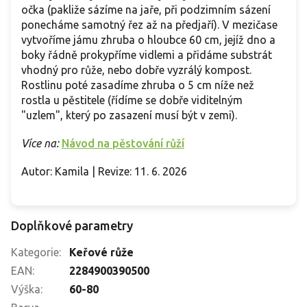
očka (pakliže sázíme na jaře, při podzimním sázení
ponecháme samotný řez až na předjaří). V mezičase
vytvoříme jámu zhruba o hloubce 60 cm, jejíž dno a
boky řádně prokypříme vidlemi a přidáme substrát
vhodný pro růže, nebo dobře vyzrálý kompost.
Rostlinu poté zasadíme zhruba o 5 cm níže než
rostla u pěstitele (řídíme se dobře viditelným
"uzlem", který po zasazení musí být v zemi).
Více na:
Návod na pěstování růží
Autor: Kamila | Revize: 11. 6. 2026
Doplňkové parametry
Kategorie
:
Keřové růže
EAN
:
2284900390500
Výška
:
60-80