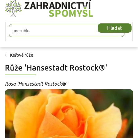
Přejít
na
obsah
Hledat
Keřové růže
Růže 'Hansestadt Rostock®'
Rosa 'Hansestadt Rostock®'