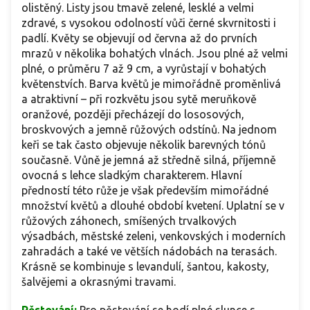
olistěný. Listy jsou tmavě zelené, lesklé a velmi
zdravé, s vysokou odolností vůči černé skvrnitosti i
padlí. Květy se objevují od června až do prvních
mrazů v několika bohatých vlnách. Jsou plné až velmi
plné, o průměru 7 až 9 cm, a vyrůstají v bohatých
květenstvích. Barva květů je mimořádně proměnlivá
a atraktivní – při rozkvětu jsou sytě meruňkově
oranžové, později přecházejí do lososových,
broskvových a jemně růžových odstínů. Na jednom
keři se tak často objevuje několik barevných tónů
současně. Vůně je jemná až středně silná, příjemně
ovocná s lehce sladkým charakterem. Hlavní
předností této růže je však především mimořádné
množství květů a dlouhé období kvetení. Uplatní se v
růžových záhonech, smíšených trvalkových
výsadbách, městské zeleni, venkovských i moderních
zahradách a také ve větších nádobách na terasách.
Krásně se kombinuje s levandulí, šantou, kakosty,
šalvějemi a okrasnými travami.