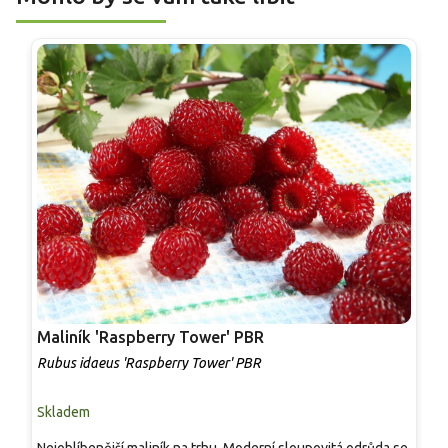
Maliník 'Raspberry Tower' PBR
P
'
Rubus idaeus 'Raspberry Tower' PBR
C
Skladem
S