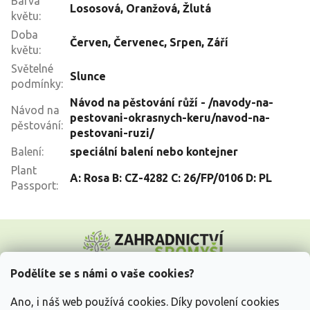
Barva
Lososová
,
Oranžová
,
Žlutá
květu
:
Doba
Červen
,
Červenec
,
Srpen
,
Září
květu
:
Světelné
Slunce
podmínky
:
Návod na pěstování růží - /navody-na-
Návod na
pestovani-okrasnych-keru/navod-na-
pěstování
:
pestovani-ruzi/
Balení
:
speciální balení nebo kontejner
Plant
A: Rosa B: CZ-4282 C: 26/FP/0106 D: PL
Passport
:
Z
á
p
a
Podělíte se s námi o vaše cookies?
t
Vše o nákupu
í
Ano, i náš web používá cookies. Díky povolení cookies