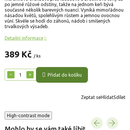
po jemně růžové odstíny, takže na jednom keři bývá
současně několik barevných nuancí. Vyniká mimořádnou
násadou květů, spolehlivým růstem a jemnou ovocnou
vůní. Skvěle se hodí do záhonů, nádob i smíšených
trvalkových výsadeb.
Detailní informace
389 Kč
/ ks
Měrná
cena:
−
+
Přidat do košíku
Zeptat se
Hlídat
Sdílet
High-contrast mode
Mohlo by se vám také líbit