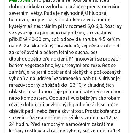
Pěstování:
Pro pěstování se hodí plné slunce s
dobrou cirkulací vzduchu, chráněné před studenými
severními větry. Půda je nejvhodnější hluboká,
humózní, propustná, s dostatkem živin a mírně
kyselým až neutrálním pH v rozmezí 6,0-6,8. Rostliny
se vysazují na jaře nebo na podzim, s rozestupy
přibližně 40-50 cm, což odpovídá zhruba 4-5 keřům
na m². Zálivka má být pravidelná, zejména v období
zakořeňování a během letního sucha, bez
dlouhodobého přemokření. Přihnojování se provádí
během vegetace hnojivy určenými pro růže. Řez se
zaměřuje na jarní odstranění slabých a poškozených
výhonů a na udržení vzpřímeného habitu. Kultivar je
mrazuvzdorný přibližně do -23 °C, v chladnějších
oblastech se doporučuje přihrnutí paty keře zeminou
nebo kompostem. Odolnost vůči běžným chorobám
růží je dobrá, při nevhodných podmínkách se může
objevit padlí nebo černá skvrnitost. Prostokořennou
sazenici růže namočíme do kýble s vodou na 12 až
24 hodin. Před samotným namočením zakrátíme
kořeny rostliny a zkrátíme výhony seříznutím na 1-3