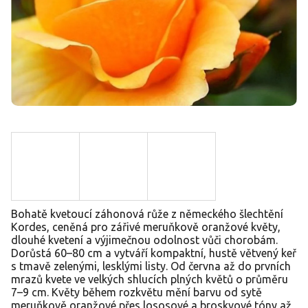
Bohatě kvetoucí záhonová růže z německého šlechtění
Kordes, ceněná pro zářivé meruňkově oranžové květy,
dlouhé kvetení a výjimečnou odolnost vůči chorobám.
Dorůstá 60–80 cm a vytváří kompaktní, hustě větvený keř
s tmavě zelenými, lesklými listy. Od června až do prvních
mrazů kvete ve velkých shlucích plných květů o průměru
7–9 cm. Květy během rozkvětu mění barvu od sytě
meruňkově oranžové přes lososové a broskvové tóny až