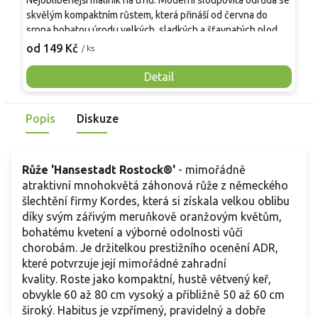
Nejoblíbenější maliník na trhu. Moderní sloupovitá odrůda se
M
skvělým kompaktním růstem, která přináší od června do
A
srpna bohatou úrodu velkých, sladkých a šťavnatých plodů.
v
Pevné vzpřímené výhony tvoří elegantní habitus bez
j
od 149 Kč
o
/ ks
nutnosti opory, ideální pro nádoby, balkony i malé zahrady.
n
Mrazuvzdornost do −25 °C a spolehlivá vitalita z něj dělají
V
Detail
skvělou volbu pro každého pěstitele.
Popis
Diskuze
Růže 'Hansestadt Rostock®'
- mimořádně
atraktivní mnohokvětá záhonová růže z německého
šlechtění firmy Kordes, která si získala velkou oblibu
díky svým zářivým meruňkově oranžovým květům,
bohatému kvetení a výborné odolnosti vůči
chorobám. Je držitelkou prestižního ocenění ADR,
které potvrzuje její mimořádné zahradní
kvality. Roste jako kompaktní, hustě větvený keř,
obvykle 60 až 80 cm vysoký a přibližně 50 až 60 cm
široký. Habitus je vzpřímený, pravidelný a dobře