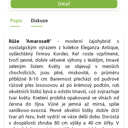
do mrazů. Díky svému půvabu vynikne jako solitér v menších
p
Detail
skupinách, v okrasných záhonech či v nádobách na terasách.
j
Představuje ideální volbu pro milovníky klasické elegance
s
Popis
Diskuze
spojené s krásnou vůní a odolností, kterou tento kultivar
s
nabízí.
Růže 'Amarosa®'
- moderní čajohybrid s
nostalgickým výrazem z kolekce Eleganza Antique,
vyšlechtěný firmou Kordes. Keř roste vzpřímeně,
tvoří pevné, dobře větvené výhony s lesklým, tmavě
zeleným listem. Květy se objevují v menších
chocholících, jsou plné, miskovité, o průměru
přibližně 8-10 cm. Barevnost přechází od pudrově
růžové přes lososovou až po krémový podtón, rub
okvětních lístků bývá o odstín tmavší, což zvýrazňuje
tvar květu. Kvetení probíhá opakovaně ve vlnách od
června do října. Vůně je jemná až mírná, spíše
vanilkovo-ovocná. Pevné okvětní lístky dobře drží
tvar při řezu, květ vydrží ve váze delší dobu. Dorůstá
v dospělosti zhruba 80 cm výšky a 40 cm šířky. V