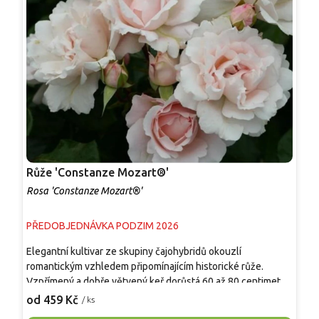
Růže 'Constanze Mozart®'
R
Rosa 'Constanze Mozart®'
R
PŘEDOBJEDNÁVKA PODZIM 2026
P
Elegantní kultivar ze skupiny čajohybridů okouzlí
E
romantickým vzhledem připomínajícím historické růže.
b
Vzpřímený a dobře větvený keř dorůstá 60 až 80 centimetrů.
v
Velmi plné květy v jemně růžových až krémově narůžovělých
v
od 459 Kč
o
/ ks
odstínech intenzivně voní a objevují se opakovaně od léta až
O