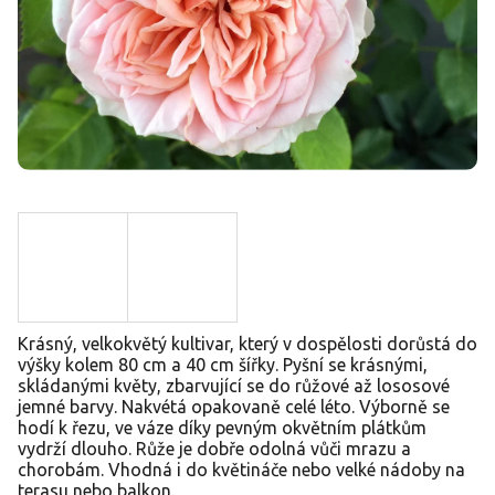
Krásný, velkokvětý kultivar, který v dospělosti dorůstá do
výšky kolem 80 cm a 40 cm šířky. Pyšní se krásnými,
skládanými květy, zbarvující se do růžové až lososové
jemné barvy. Nakvétá opakovaně celé léto. Výborně se
hodí k řezu, ve váze díky pevným okvětním plátkům
vydrží dlouho. Růže je dobře odolná vůči mrazu a
chorobám. Vhodná i do květináče nebo velké nádoby na
terasu nebo balkon.