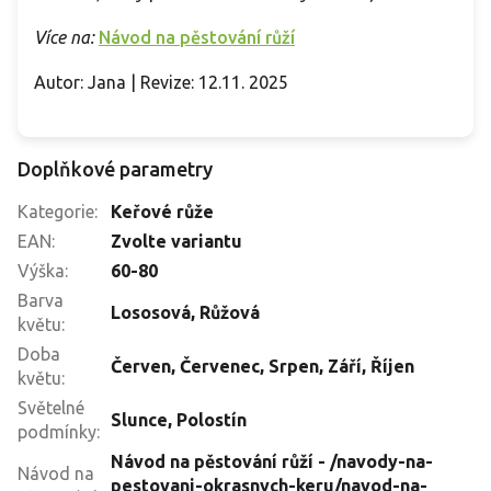
Více na:
Návod na pěstování růží
Autor: Jana | Revize: 12.11. 2025
Doplňkové parametry
Kategorie
:
Keřové růže
EAN
:
Zvolte variantu
Výška
:
60-80
Barva
Lososová
,
Růžová
květu
:
Doba
Červen
,
Červenec
,
Srpen
,
Září
,
Říjen
květu
:
Světelné
Slunce
,
Polostín
podmínky
:
Návod na pěstování růží - /navody-na-
Návod na
pestovani-okrasnych-keru/navod-na-