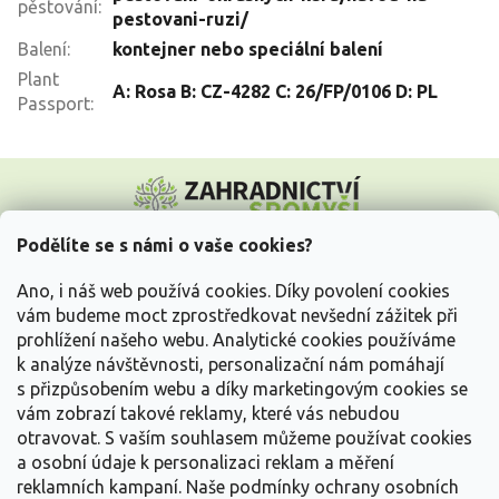
pěstování
:
pestovani-ruzi/
Balení
:
kontejner nebo speciální balení
Plant
A: Rosa B: CZ-4282 C: 26/FP/0106 D: PL
Passport
:
Z
á
p
a
Podělíte se s námi o vaše cookies?
t
Vše o nákupu
í
Ano, i náš web používá cookies. Díky povolení cookies
vám budeme moct zprostředkovat nevšední zážitek při
prohlížení našeho webu. Analytické cookies používáme
Informace pro Vás
k analýze návštěvnosti, personalizační nám pomáhají
s přizpůsobením webu a díky marketingovým cookies se
Kontakujte nás
vám zobrazí takové reklamy, které vás nebudou
otravovat.
S vaším souhlasem můžeme používat cookies
a osobní údaje k personalizaci reklam a měření
reklamních kampaní. Naše podmínky ochrany osobních