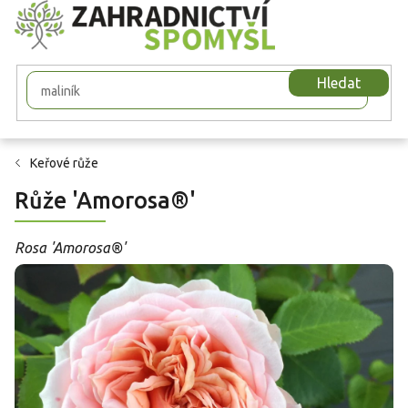
Přejít
na
obsah
Hledat
Keřové růže
Růže 'Amorosa®'
Rosa 'Amorosa®'