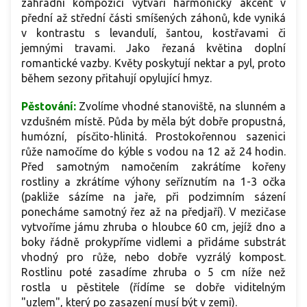
zahradní kompozici vytváří harmonický akcent v
přední až střední části smíšených záhonů, kde vyniká
v kontrastu s levandulí, šantou, kostřavami či
jemnými travami. Jako řezaná květina doplní
romantické vazby. Květy poskytují nektar a pyl, proto
během sezony přitahují opylující hmyz.
Pěstování:
Zvolíme vhodné stanoviště, na slunném a
vzdušném místě. Půda by měla být dobře propustná,
humózní, písčito-hlinitá. Prostokořennou sazenici
růže namočíme do kýble s vodou na 12 až 24 hodin.
Před samotným namočením zakrátíme kořeny
rostliny a zkrátíme výhony seříznutím na 1-3 očka
(pakliže sázíme na jaře, při podzimním sázení
ponecháme samotný řez až na předjaří). V mezičase
vytvoříme jámu zhruba o hloubce 60 cm, jejíž dno a
boky řádně prokypříme vidlemi a přidáme substrát
vhodný pro růže, nebo dobře vyzrálý kompost.
Rostlinu poté zasadíme zhruba o 5 cm níže než
rostla u pěstitele (řídíme se dobře viditelným
"uzlem", který po zasazení musí být v zemi).