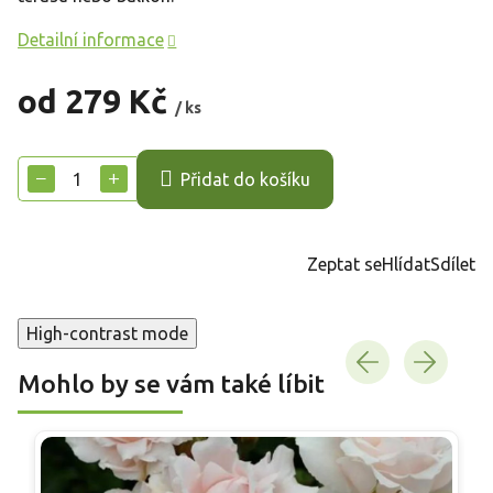
Detailní informace
od
279 Kč
/ ks
Měrná
cena:
−
+
Přidat do košíku
Zeptat se
Hlídat
Sdílet
High-contrast mode
Mohlo by se vám také líbit