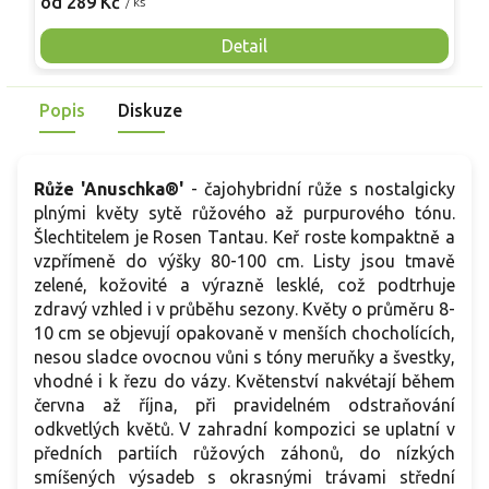
od 289 Kč
o
/ ks
květ působí velmi něžně a romanticky. Pyšní se sladkou vůní,
b
připomínající citrusy. Nakvétá opakovaně, a to od června až
z
Detail
do října.
p
j
Popis
Diskuze
Růže 'Anuschka®'
- čajohybridní růže s nostalgicky
plnými květy sytě růžového až purpurového tónu.
Šlechtitelem je Rosen Tantau. Keř roste kompaktně a
vzpřímeně do výšky 80-100 cm. Listy jsou tmavě
zelené, kožovité a výrazně lesklé, což podtrhuje
zdravý vzhled i v průběhu sezony. Květy o průměru 8-
10 cm se objevují opakovaně v menších chocholících,
nesou sladce ovocnou vůni s tóny meruňky a švestky,
vhodné i k řezu do vázy. Květenství nakvétají během
června až října, při pravidelném odstraňování
odkvetlých květů. V zahradní kompozici se uplatní v
předních partiích růžových záhonů, do nízkých
smíšených výsadeb s okrasnými trávami střední