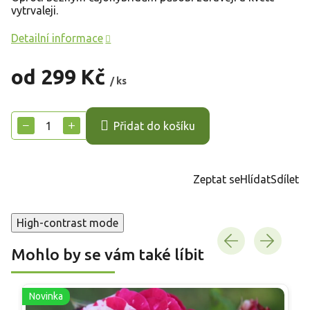
vytrvaleji.
Detailní informace
od
299 Kč
/ ks
Měrná
cena:
−
+
Přidat do košíku
Zeptat se
Hlídat
Sdílet
High-contrast mode
Mohlo by se vám také líbit
Novinka