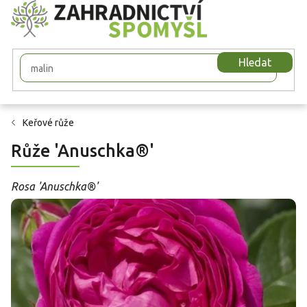
Přejít
na
obsah
Hledat
Keřové růže
Růže 'Anuschka®'
Rosa 'Anuschka®'