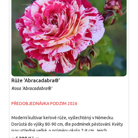
Růže 'Abracadabra®'
R
Rosa 'Abracadabra®'
R
PŘEDOBJEDNÁVKA PODZIM 2026
P
Moderní kultivar keřové růže, vyšlechtěný v Německu.
P
Dorůstá do výšky 80-90 cm, dle podmínek pěstování. Květy
'
jsou středně velké, o průměru okolo 7-8 cm. Jejich
v
probarvení je červené až vínové s příměsí bílé barvy. Celý
k