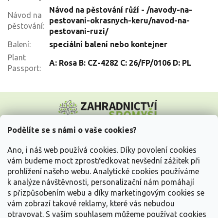
Návod na pěstování růží - /navody-na-
Návod na
pestovani-okrasnych-keru/navod-na-
pěstování
:
pestovani-ruzi/
Balení
:
speciální balení nebo kontejner
Plant
A: Rosa B: CZ-4282 C: 26/FP/0106 D: PL
Passport
:
Z
á
p
a
Podělíte se s námi o vaše cookies?
t
Vše o nákupu
í
Ano, i náš web používá cookies. Díky povolení cookies
vám budeme moct zprostředkovat nevšední zážitek při
prohlížení našeho webu. Analytické cookies používáme
Informace pro Vás
k analýze návštěvnosti, personalizační nám pomáhají
s přizpůsobením webu a díky marketingovým cookies se
Kontakujte nás
vám zobrazí takové reklamy, které vás nebudou
otravovat.
S vaším souhlasem můžeme používat cookies