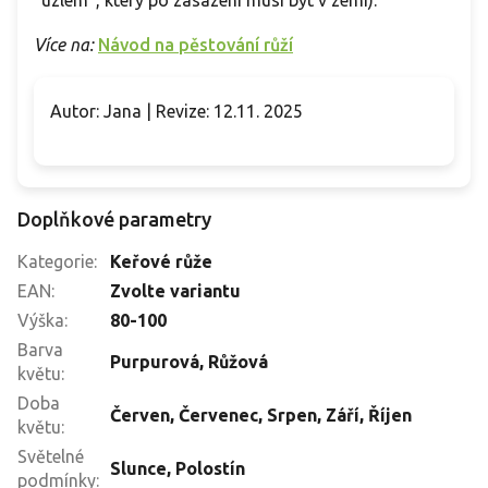
"uzlem", který po zasazení musí být v zemi).
Více na:
Návod na pěstování růží
Autor: Jana | Revize: 12.11. 2025
Doplňkové parametry
Kategorie
:
Keřové růže
EAN
:
Zvolte variantu
Výška
:
80-100
Barva
Purpurová
,
Růžová
květu
:
Doba
Červen
,
Červenec
,
Srpen
,
Září
,
Říjen
květu
:
Světelné
Slunce
,
Polostín
podmínky
: