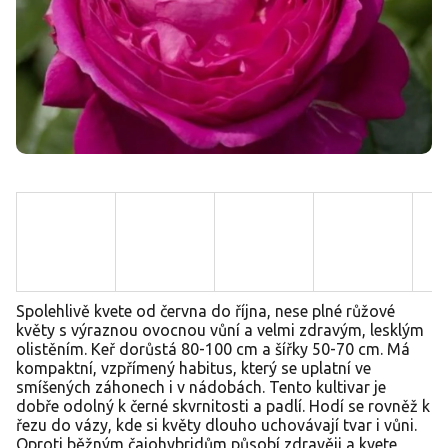
Spolehlivě kvete od června do října, nese plné růžové
květy s výraznou ovocnou vůní a velmi zdravým, lesklým
olistěním. Keř dorůstá 80-100 cm a šířky 50-70 cm. Má
kompaktní, vzpřímený habitus, který se uplatní ve
smíšených záhonech i v nádobách. Tento kultivar je
dobře odolný k černé skvrnitosti a padlí. Hodí se rovněž k
řezu do vázy, kde si květy dlouho uchovávají tvar i vůni.
Oproti běžným čajohybridům působí zdravěji a kvete