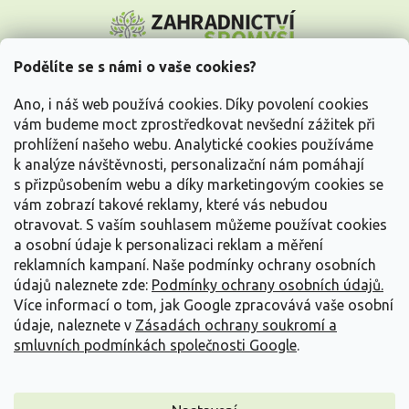
Z
á
p
a
Podělíte se s námi o vaše cookies?
t
Vše o nákupu
í
Ano, i náš web používá cookies. Díky povolení cookies
vám budeme moct zprostředkovat nevšední zážitek při
prohlížení našeho webu. Analytické cookies používáme
Informace pro Vás
k analýze návštěvnosti, personalizační nám pomáhají
s přizpůsobením webu a díky marketingovým cookies se
Kontakujte nás
vám zobrazí takové reklamy, které vás nebudou
otravovat.
S vaším souhlasem můžeme používat cookies
a osobní údaje k personalizaci reklam a měření
reklamních kampaní. Naše podmínky ochrany osobních
údajů naleznete zde:
Podmínky ochrany osobních údajů.
Více informací o tom, jak Google zpracovává vaše osobní
údaje, naleznete v
Zásadách ochrany soukromí a
smluvních podmínkách společnosti Google
.
Vytvořil Shoptet