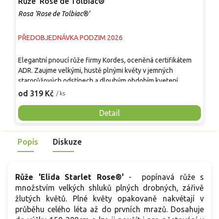
Růže 'Rose de Tolbiac®'
R
Rosa 'Rose de Tolbiac®'
R
PŘEDOBJEDNÁVKA PODZIM 2026
P
Elegantní pnoucí růže firmy Kordes, oceněná certifikátem
E
ADR. Zaujme velkými, hustě plnými květy v jemných
l
starorůžových odstínech a dlouhým obdobím kvetení.
D
Dorůstá 200–300 cm a vytváří dobře větvený, kompaktní
l
od 319 Kč
o
/ ks
porost s lesklými tmavě zelenými listy odolnými vůči
m
chorobám. Od června až do prvních mrazů kvete ve vlnách
1
Detail
velkými nostalgickými květy o velikosti 8–10 cm v pudrově
j
až starorůžových tónech s jemným meruňkovým nádechem.
s
Popis
Diskuze
Vůně je jemná až středně silná, sladká s lehce ovocnými
z
tóny. Skvěle se hodí na pergoly, oblouky, treláže i zdi, kde
k
vytváří romantickou stěnu plnou květů.
Růže 'Elida Starlet Rose®'
-
popínavá růže s
množstvím velkých shluků plných drobných, zářivě
žlutých květů. Plné květy opakovaně nakvétají v
průběhu celého léta až do prvních mrazů. Dosahuje