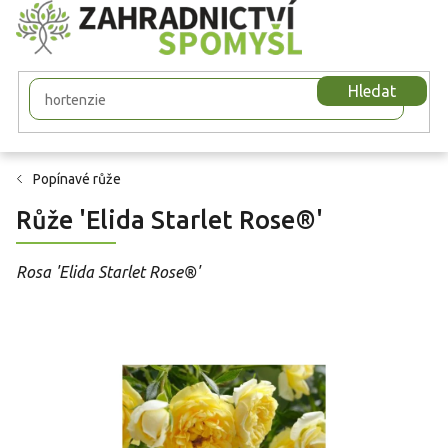
Přejít
na
obsah
Hledat
Popínavé růže
Růže 'Elida Starlet Rose®'
Rosa 'Elida Starlet Rose®'