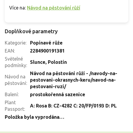
Více na:
Návod na pěstování růží
Doplňkové parametry
Kategorie
:
Popínavé růže
EAN
:
2284900191381
Světelné
Slunce
,
Polostín
podmínky
:
Návod na pěstování růží - /navody-na-
Návod na
pestovani-okrasnych-keru/navod-na-
pěstování
:
pestovani-ruzi/
Balení
:
prostokořenná sazenice
Plant
A: Rosa B: CZ-4282 C: 20/FP/0193 D: PL
Passport
:
Položka byla vyprodána…