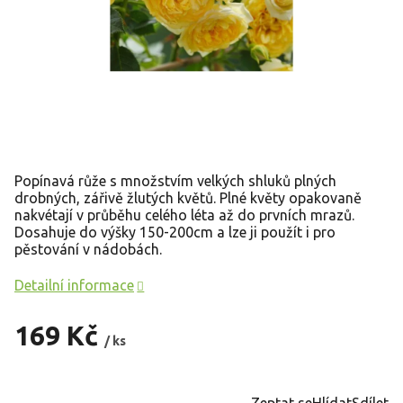
Popínavá růže s množstvím velkých shluků plných
drobných, zářivě žlutých květů. Plné květy opakovaně
nakvétají v průběhu celého léta až do prvních mrazů.
Dosahuje do výšky 150-200cm a lze ji použít i pro
pěstování v nádobách.
Detailní informace
169 Kč
/ ks
Měrná
cena:
Zeptat se
Hlídat
Sdílet