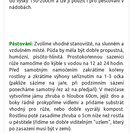
do výšky 150-200cm a lze ji použít i pro pěstování v
nádobách.
Pěstování:
Zvolíme vhodné stanoviště, na slunném a
vzdušném místě. Půda by měla být dobře propustná,
humózní, písčito-hlinitá. Prostokořennou sazenici
růže namočíme do kýble s vodou na 12 až 24 hodin.
Před samotným namočením zakrátíme kořeny
rostliny a zkrátíme výhony seříznutím na 1-3 očka
(pakliže sázíme na jaře, při podzimním sázení
ponecháme samotný řez až na předjaří). V mezičase
vytvoříme jámu zhruba o hloubce 60cm, jejíž dno a
boky řádně prokypříme vidlemi a přidáme substrát
vhodný pro růže, nebo dobře vyzrálý kompost.
Rostlinu poté zasadíme zhruba o 5cm níže než rostla
u pěstitele (řídíme se dobře viditelným "uzlem", který
po zasazení musí být v zemi).