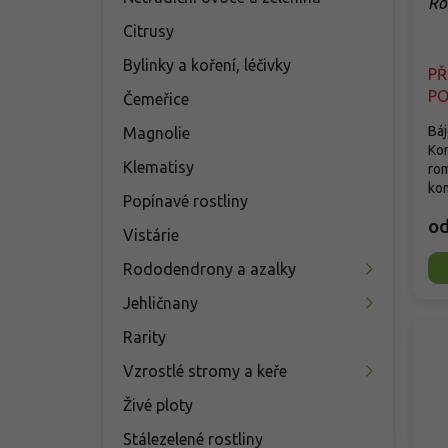
Ro
Citrusy
Bylinky a koření, léčivky
P
PO
Čemeřice
Báj
Magnolie
Kor
Klematisy
rom
kom
Popínavé rostliny
o
Vistárie
Rododendrony a azalky
Jehličnany
Rarity
Vzrostlé stromy a keře
Živé ploty
Stálezelené rostliny