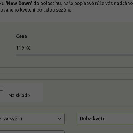
iku
'New Dawn'
do polostínu, naše popínavé růže vás nadchnou
ovaného kvetení po celou sezónu.
Cena
119
Kč
Na skladě
arva květu
Doba květu