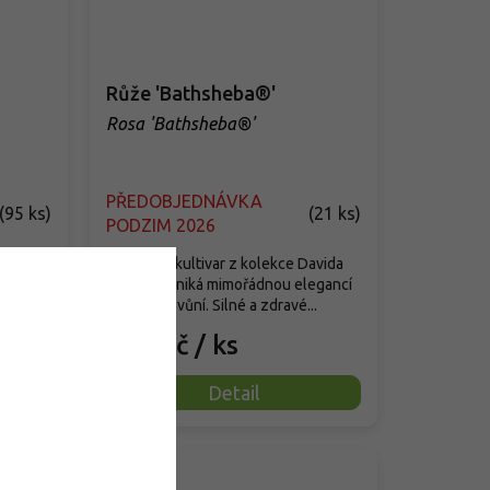
Růže 'Bathsheba®'
Rosa 'Bathsheba®'
PŘEDOBJEDNÁVKA
(
95 ks
)
(
21 ks
)
PODZIM 2026
adových
Nádherný kultivar z kolekce Davida
m
Austina vyniká mimořádnou elegancí
ické...
a bohatou vůní. Silné a zdravé...
449 Kč
/ ks
Detail