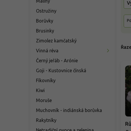
Maliny
V
Ostružiny
Borůvky
Po
Brusinky
Zimolez kamčatský
Řaze
Vinná réva
Černý jeřáb - Arónie
Goji - Kustovnice čínská
Fíkovníky
Kiwi
Moruše
Muchovník - indiánská borůvka
Rakytníky
Rů
Netradiční ovoce a zelenina