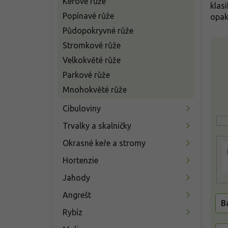
Keřové růže
n
klas
í
Popínavé růže
opak
p
Půdopokryvné růže
a
V
Stromkové růže
n
ý
e
Velkokvěté růže
p
l
Parkové růže
i
s
Mnohokvěté růže
p
Cibuloviny
r
o
Trvalky a skalničky
d
u
Okrasné keře a stromy
k
Hortenzie
t
ů
Jahody
Angrešt
B
Rybíz