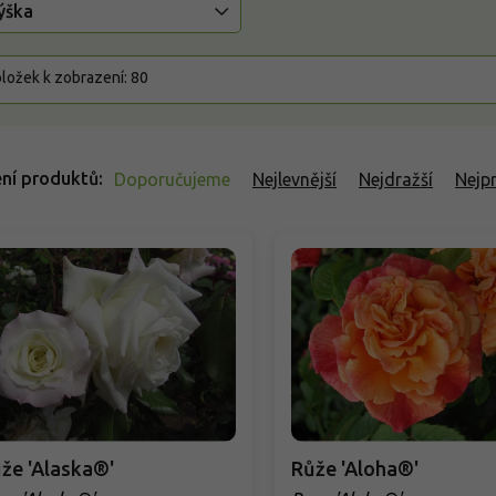
ýška
ložek k zobrazení:
80
ní produktů
Doporučujeme
Nejlevnější
Nejdražší
Nejp
že 'Alaska®'
Růže 'Aloha®'