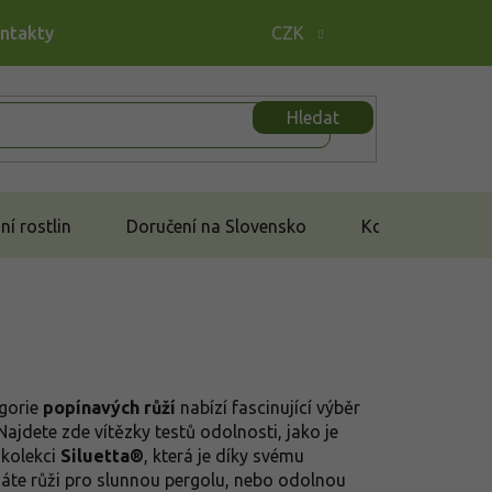
ontakty
CZK
Hledat
í rostlin
Doručení na Slovensko
Kontakt
egorie
popínavých růží
nabízí fascinující výběr
ajdete zde vítězky testů odolnosti, jako je
 kolekci
Siluetta®
, která je díky svému
áte růži pro slunnou pergolu, nebo odolnou