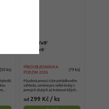
Růže 'Elfe®'
Rosa 'Elfe®'
PŘEDOBJEDNÁVKA
(
50 ks
)
(
79 ks
)
PODZIM 2026
ohybridů
Působivá pnoucí růže pohádkového
okou
vzhledu, ceněná pro velké květy v
m...
jemných žlutých až krémově bílých...
299 Kč
/ ks
od