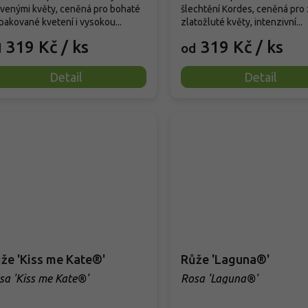
venými květy, ceněná pro bohaté
šlechtění Kordes, ceněná pro 
pakované kvetení i vysokou...
zlatožluté květy, intenzivní...
319 Kč
/ ks
319 Kč
/ ks
d
od
Detail
Detail
že 'Kiss me Kate®'
Růže 'Laguna®'
sa 'Kiss me Kate®'
Rosa 'Laguna®'