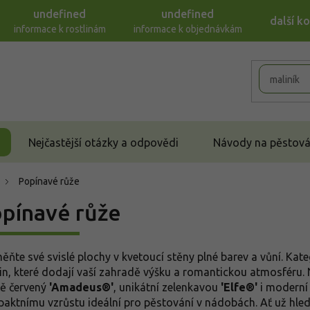
undefined
undefined
další k
informace k rostlinám
informace k objednávkám
Nejčastější otázky a odpovědi
Návody na pěstován
Popínavé růže
pínavé růže
ěňte své svislé plochy v kvetoucí stěny plné barev a vůní. Kat
lin, které dodají vaší zahradě výšku a romantickou atmosféru. N
vě červený
'Amadeus®'
, unikátní zelenkavou
'Elfe®'
i moderní
aktnímu vzrůstu ideální pro pěstování v nádobách. Ať už hled