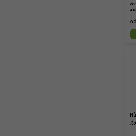
čer
a o
o
Rů
Ro