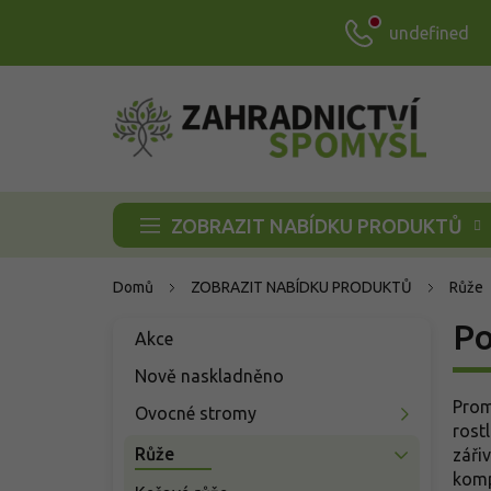
Přejít
undefined
na
obsah
ZOBRAZIT NABÍDKU PRODUKTŮ
Domů
ZOBRAZIT NABÍDKU PRODUKTŮ
Růže
P
Po
Přeskočit
Akce
o
kategorie
s
Nově naskladněno
t
Prom
Ovocné stromy
r
rost
a
Růže
záři
n
komp