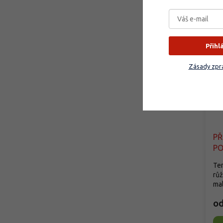
Přihl
Zásady zpra
Rů
Ro
P
PO
Ten
růž
mal
o