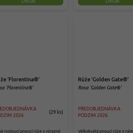
Detail
Detail
že 'Florentina®'
Růže 'Golden Gate®'
sa 'Florentina®'
Rosa 'Golden Gate®'
ŘEDOBJEDNÁVKA
PŘEDOBJEDNÁVKA
(
29 ks
)
DZIM 2026
PODZIM 2026
ně rostoucí pnoucí růže s výrazně
Velkokvětá pnoucí růže z ně