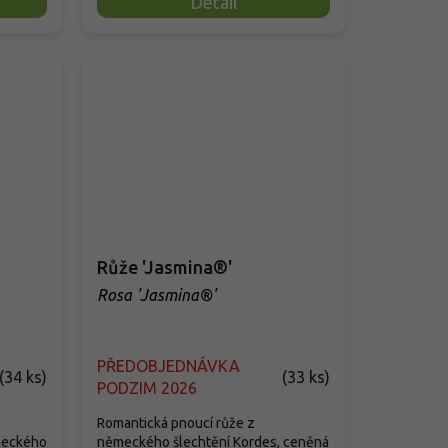
Detail
Růže 'Jasmina®'
Rosa 'Jasmina®'
PŘEDOBJEDNÁVKA
(
34 ks
)
(
33 ks
)
PODZIM 2026
Romantická pnoucí růže z
meckého
německého šlechtění Kordes, ceněná