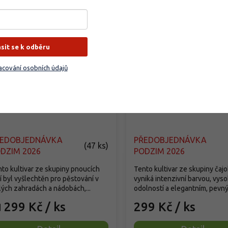
ásit se k odběru
cování osobních údajů
že 'Crimson Siluetta®'
Růže 'Deep Love'
sa 'Crimson Siluetta®'
Rosa 'Deep Love'
ŘEDOBJEDNÁVKA
PŘEDOBJEDNÁVKA
(
47 ks
)
DZIM 2026
PODZIM 2026
to kultivar ze skupiny pnoucích
Tento kultivar ze skupiny čaj
í byl vyšlechtěn pro pěstování v
vyniká intenzivní barvou, vys
ých zahradách a nádobách,...
odolností a elegantním, pevný
299 Kč
/ ks
299 Kč
/ ks
d