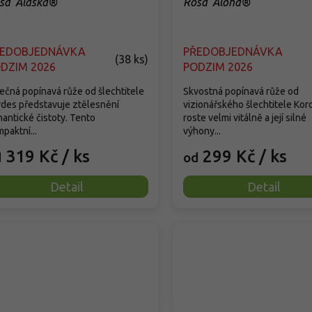
sa 'Alaska®'
Rosa 'Aloha®'
ŘEDOBJEDNÁVKA
PŘEDOBJEDNÁVKA
(
38 ks
)
DZIM 2026
PODZIM 2026
ečná popínavá růže od šlechtitele
Skvostná popínavá růže od
des představuje ztělesnění
vizionářského šlechtitele Kor
antické čistoty. Tento
roste velmi vitálně a její silné
paktní...
výhony...
319 Kč
/ ks
299 Kč
/ ks
d
od
Detail
Detail