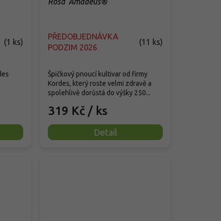
Rosa 'Amadeus®'
PŘEDOBJEDNÁVKA
(
1 ks
)
(
11 ks
)
PODZIM 2026
des
Špičkový pnoucí kultivar od firmy
Kordes, který roste velmi zdravě a
spolehlivě dorůstá do výšky 250...
319 Kč
/ ks
Detail