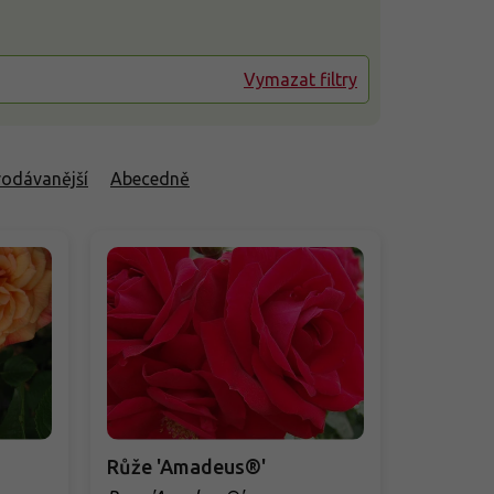
Vymazat filtry
rodávanější
Abecedně
Růže 'Amadeus®'