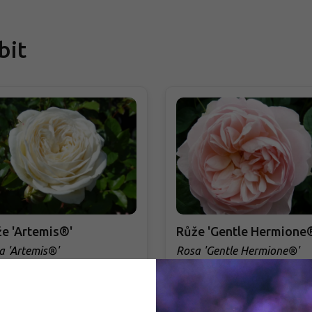
bit
e 'Artemis®'
Růže 'Gentle Hermione
a 'Artemis®'
Rosa 'Gentle Hermione®'
DOBJEDNÁVKA PODZIM 2026
PŘEDOBJEDNÁVKA PODZIM 2