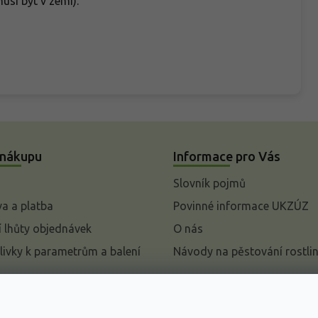
musí být v zemi).
 nákupu
Informace pro Vás
Slovník pojmů
a a platba
Povinné informace UKZÚZ
 lhůty objednávek
O nás
livky k parametrům a balení
Návody na pěstování rostli
pení od kupní smlouvy
mace