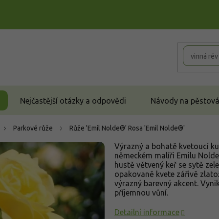
Nejčastější otázky a odpovědi
Návody na pěstován
Parkové růže
Růže 'Emil Nolde®'
Rosa 'Emil Nolde®'
Výrazný a bohatě kvetoucí ku
německém malíři Emilu Nolde
hustě větvený keř se sytě zel
opakovaně kvete zářivě zlatož
výrazný barevný akcent. Vynik
příjemnou vůní.
Detailní informace