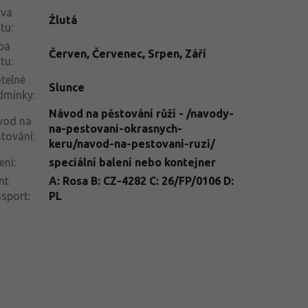
rva
Žlutá
tu
:
ba
Červen
,
Červenec
,
Srpen
,
Září
tu
:
telné
Slunce
dmínky
:
Návod na pěstování růží - /navody-
vod na
na-pestovani-okrasnych-
tování
:
keru/navod-na-pestovani-ruzi/
ení
:
speciální balení nebo kontejner
nt
A: Rosa B: CZ-4282 C: 26/FP/0106 D:
ssport
:
PL