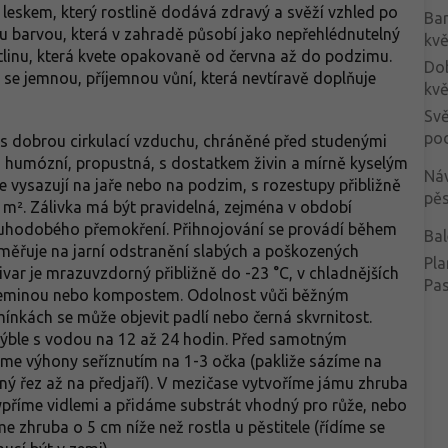
 leskem, který rostlině dodává zdravý a svěží vzhled po
Ba
tou barvou, která v zahradě působí jako nepřehlédnutelný
kvě
tlinu, která kvete opakovaně od června až do podzimu.
Do
í se jemnou, příjemnou vůní, která nevtíravě doplňuje
kvě
Svě
po
 s dobrou cirkulací vzduchu, chráněné před studenými
á, humózní, propustná, s dostatkem živin a mírně kyselým
Ná
e vysazují na jaře nebo na podzim, s rozestupy přibližně
pěs
m². Zálivka má být pravidelná, zejména v období
ouhodobého přemokření. Přihnojování se provádí během
Bal
aměřuje na jarní odstranění slabých a poškozených
Pla
var je mrazuvzdorný přibližně do -23 °C, v chladnějších
Pa
e zeminou nebo kompostem. Odolnost vůči běžným
nkách se může objevit padlí nebo černá skvrnitost.
ýble s vodou na 12 až 24 hodin. Před samotným
me výhony seříznutím na 1-3 očka (pakliže sázíme na
ý řez až na předjaří). V mezičase vytvoříme jámu zhruba
ypříme vidlemi a přidáme substrát vhodný pro růže, nebo
 zhruba o 5 cm níže než rostla u pěstitele (řídíme se