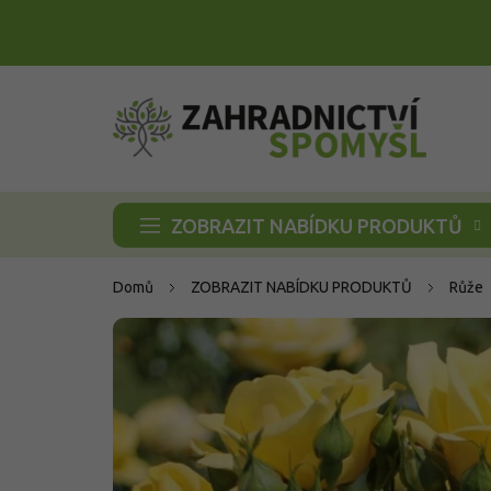
Přejít
na
obsah
ZOBRAZIT NABÍDKU PRODUKTŮ
Domů
ZOBRAZIT NABÍDKU PRODUKTŮ
Růže