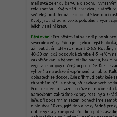
mají sytě zelenou barvu a disponují výrazným
celou sezónu. Květy září intenzivní, zlatožlu
světelný bod. Jedná se o bohatě kvetoucí ros
Květy jsou středně velké, poloplné a vyznačuj
jejich vizuální krásu.
Pěstování:
Pro pěstování se hodí plné slunce
severními větry. Půda je nejvhodnější hlubok
až neutrálním pH v rozmezí 6,0-6,8. Rostliny s
40-50 cm, což odpovídá zhruba 4-5 keřům na 
zakořeňování a během letního sucha, bez dl
vegetace hnojivy určenými pro růže. Řez se z
výhonů a na udržení vzpřímeného habitu. Kulti
oblastech se doporučuje přihrnutí paty keř
chorobám růží je dobrá, při nevhodných podmí
Prostokořennou sazenici růže namočíme do k
namočením zakrátíme kořeny rostliny a zkrátí
jaře, při podzimním sázení ponecháme samotn
o hloubce 60 cm, jejíž dno a boky řádně prok
dobře vyzrálý kompost. Rostlinu poté zasadíme