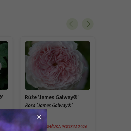
®'
Růže 'James Galway®'
Růže 'Jam
Rosa 'James Galway®'
Rosa 'James
026
PŘEDOBJEDNÁVKA PODZIM 2026
PŘEDOBJED