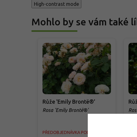
High-contrast mode
Mohlo by se vám také lí
Růže 'Emily Brontë®'
Růž
Rosa 'Emily Brontë®'
Ros
PŘEDOBJEDNÁVKA PODZIM 2026
PŘE