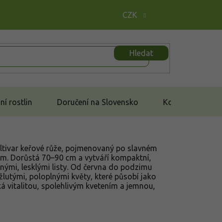
CZK
Hledat
í rostlin
Doručení na Slovensko
Kontakt
ltivar keřové růže, pojmenovaný po slavném
m. Dorůstá 70–90 cm a vytváří kompaktní,
enými, lesklými listy. Od června do podzimu
lutými, poloplnými květy, které působí jako
á vitalitou, spolehlivým kvetením a jemnou,