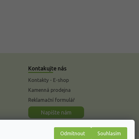
Kontakujte nás
Kontakty - E-shop
Kamenná prodejna
Reklamační formulář
n
Napište nám
Odmítnout
Souhlasím