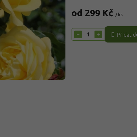
od
299 Kč
/ ks
Měrná
cena:
−
+
Přidat d