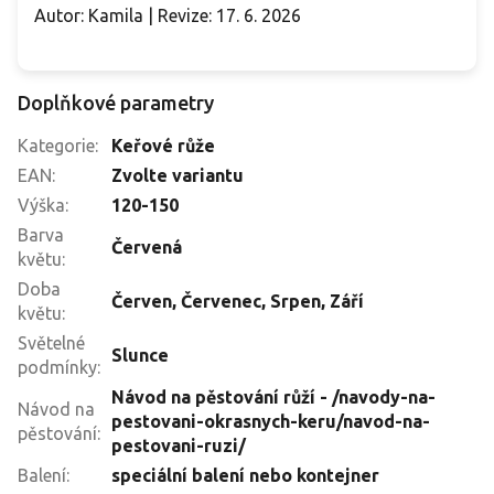
Autor: Kamila | Revize: 17. 6. 2026
Doplňkové parametry
Kategorie
:
Keřové růže
EAN
:
Zvolte variantu
Výška
:
120-150
Barva
Červená
květu
:
Doba
Červen
,
Červenec
,
Srpen
,
Září
květu
:
Světelné
Slunce
podmínky
:
Návod na pěstování růží - /navody-na-
Návod na
pestovani-okrasnych-keru/navod-na-
pěstování
:
pestovani-ruzi/
Balení
:
speciální balení nebo kontejner