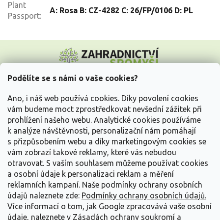
Plant
A: Rosa B: CZ-4282 C: 26/FP/0106 D: PL
Passport
:
Z
á
p
a
Podělíte se s námi o vaše cookies?
t
Vše o nákupu
í
Ano, i náš web používá cookies. Díky povolení cookies
vám budeme moct zprostředkovat nevšední zážitek při
prohlížení našeho webu. Analytické cookies používáme
Informace pro Vás
k analýze návštěvnosti, personalizační nám pomáhají
s přizpůsobením webu a díky marketingovým cookies se
Kontakujte nás
vám zobrazí takové reklamy, které vás nebudou
otravovat.
S vaším souhlasem můžeme používat cookies
a osobní údaje k personalizaci reklam a měření
reklamních kampaní. Naše podmínky ochrany osobních
údajů naleznete zde:
Podmínky ochrany osobních údajů.
Více informací o tom, jak Google zpracovává vaše osobní
údaje, naleznete v
Zásadách ochrany soukromí a