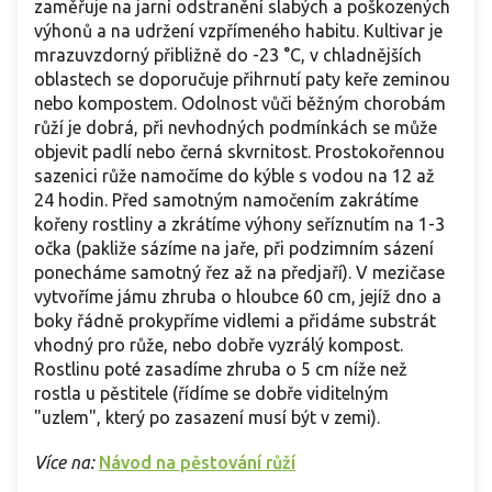
zaměřuje na jarní odstranění slabých a poškozených
výhonů a na udržení vzpřímeného habitu. Kultivar je
mrazuvzdorný přibližně do -23 °C, v chladnějších
oblastech se doporučuje přihrnutí paty keře zeminou
nebo kompostem. Odolnost vůči běžným chorobám
růží je dobrá, při nevhodných podmínkách se může
objevit padlí nebo černá skvrnitost. Prostokořennou
sazenici růže namočíme do kýble s vodou na 12 až
24 hodin. Před samotným namočením zakrátíme
kořeny rostliny a zkrátíme výhony seříznutím na 1-3
očka (pakliže sázíme na jaře, při podzimním sázení
ponecháme samotný řez až na předjaří). V mezičase
vytvoříme jámu zhruba o hloubce 60 cm, jejíž dno a
boky řádně prokypříme vidlemi a přidáme substrát
vhodný pro růže, nebo dobře vyzrálý kompost.
Rostlinu poté zasadíme zhruba o 5 cm níže než
rostla u pěstitele (řídíme se dobře viditelným
"uzlem", který po zasazení musí být v zemi).
Více na:
Návod na pěstování růží