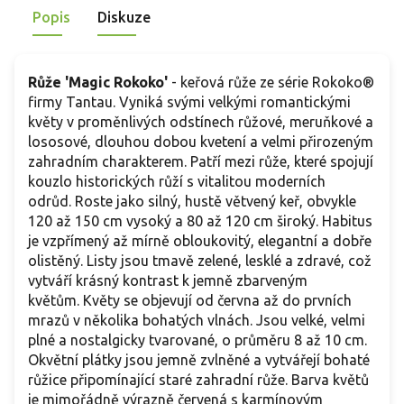
Popis
Diskuze
spojené s krásnou vůní a odolností, kterou tento kultivar
s
nabízí.
Růže 'Magic Rokoko'
- keřová růže ze série Rokoko®
firmy Tantau. Vyniká svými velkými romantickými
květy v proměnlivých odstínech růžové, meruňkové a
lososové, dlouhou dobou kvetení a velmi přirozeným
zahradním charakterem. Patří mezi růže, které spojují
kouzlo historických růží s vitalitou moderních
odrůd. Roste jako silný, hustě větvený keř, obvykle
120 až 150 cm vysoký a 80 až 120 cm široký. Habitus
je vzpřímený až mírně obloukovitý, elegantní a dobře
olistěný. Listy jsou tmavě zelené, lesklé a zdravé, což
vytváří krásný kontrast k jemně zbarveným
květům. Květy se objevují od června až do prvních
mrazů v několika bohatých vlnách. Jsou velké, velmi
plné a nostalgicky tvarované, o průměru 8 až 10 cm.
Okvětní plátky jsou jemně zvlněné a vytvářejí bohaté
růžice připomínající staré zahradní růže. Barva květů
je mimořádně výrazně červená s karmínovým