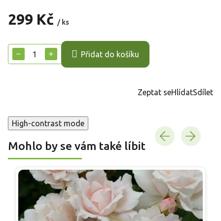
299 Kč
/ ks
Měrná
cena:
−
+
Přidat do košíku
Zeptat se
Hlídat
Sdílet
High-contrast mode
Mohlo by se vám také líbit