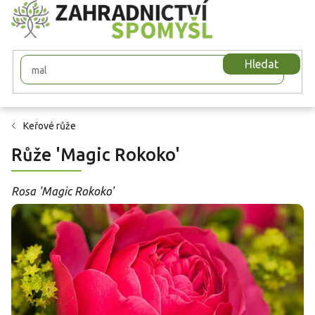
Přejít
na
obsah
Hledat
Keřové růže
Růže 'Magic Rokoko'
Rosa 'Magic Rokoko'