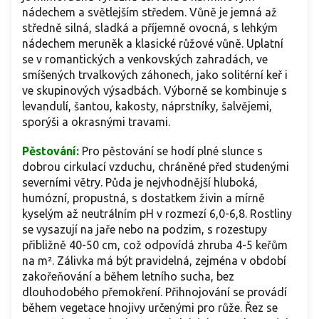
nádechem a světlejším středem. Vůně je jemná až
středně silná, sladká a příjemně ovocná, s lehkým
nádechem meruněk a klasické růžové vůně. Uplatní
se v romantických a venkovských zahradách, ve
smíšených trvalkových záhonech, jako solitérní keř i
ve skupinových výsadbách. Výborně se kombinuje s
levandulí, šantou, kakosty, náprstníky, šalvějemi,
sporýši a okrasnými travami.
Pěstování:
Pro pěstování se hodí plné slunce s
dobrou cirkulací vzduchu, chráněné před studenými
severními větry. Půda je nejvhodnější hluboká,
humózní, propustná, s dostatkem živin a mírně
kyselým až neutrálním pH v rozmezí 6,0-6,8. Rostliny
se vysazují na jaře nebo na podzim, s rozestupy
přibližně 40-50 cm, což odpovídá zhruba 4-5 keřům
na m². Zálivka má být pravidelná, zejména v období
zakořeňování a během letního sucha, bez
dlouhodobého přemokření. Přihnojování se provádí
během vegetace hnojivy určenými pro růže. Řez se