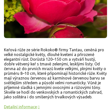
Keřová růže ze série Rokoko® firmy Tantau, ceněná pro
velké nostalgické květy, dlouhé kvetení a přirozeně
elegantní růst. Dorůstá 120–150 cm a vytváří hustý,
dobře větvený keř s tmavě zelenými, lesklými listy. Od
června až do prvních mrazů kvete velkými, plnými květy o
průměru 8–10 cm, které připomínají historické růže. Květy
mají výraznou červenou až karmínově červenou barvu se
světlejším středem a působí velmi romanticky. Vůně je
příjemně sladká s jemnými ovocnými a růžovými tóny.
Skvěle se hodí do venkovských a romantických zahrad,
jako solitéra i do smíšených trvalkových výsadeb.
Detailní informace