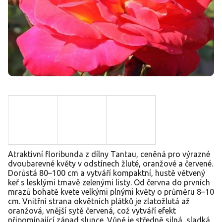
Atraktivní floribunda z dílny Tantau, ceněná pro výrazné
dvoubarevné květy v odstínech žluté, oranžové a červené.
Dorůstá 80–100 cm a vytváří kompaktní, hustě větvený
keř s lesklými tmavě zelenými listy. Od června do prvních
mrazů bohatě kvete velkými plnými květy o průměru 8–10
cm. Vnitřní strana okvětních plátků je zlatožlutá až
oranžová, vnější sytě červená, což vytváří efekt
připomínající západ slunce. Vůně je středně silná, sladká