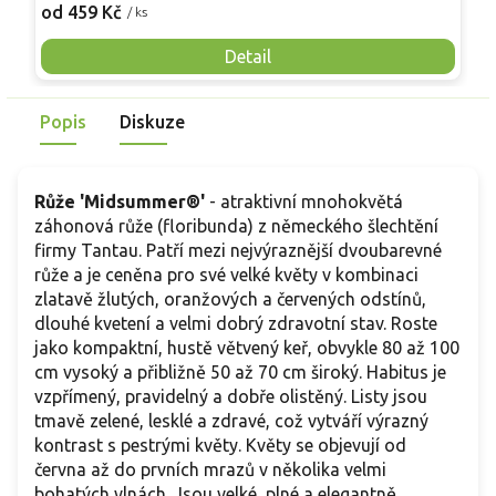
Velmi plné květy v jemně růžových až krémově narůžovělých
v
od 459 Kč
o
/ ks
odstínech intenzivně voní a objevují se opakovaně od léta až
O
do mrazů. Díky svému půvabu vynikne jako solitér v menších
p
Detail
skupinách, v okrasných záhonech či v nádobách na terasách.
j
Představuje ideální volbu pro milovníky klasické elegance
s
Popis
Diskuze
spojené s krásnou vůní a odolností, kterou tento kultivar
s
nabízí.
Růže 'Midsummer®'
- atraktivní mnohokvětá
záhonová růže (floribunda) z německého šlechtění
firmy Tantau. Patří mezi nejvýraznější dvoubarevné
růže a je ceněna pro své velké květy v kombinaci
zlatavě žlutých, oranžových a červených odstínů,
dlouhé kvetení a velmi dobrý zdravotní stav. Roste
jako kompaktní, hustě větvený keř, obvykle 80 až 100
cm vysoký a přibližně 50 až 70 cm široký. Habitus je
vzpřímený, pravidelný a dobře olistěný. Listy jsou
tmavě zelené, lesklé a zdravé, což vytváří výrazný
kontrast s pestrými květy. Květy se objevují od
června až do prvních mrazů v několika velmi
bohatých vlnách. Jsou velké, plné a elegantně