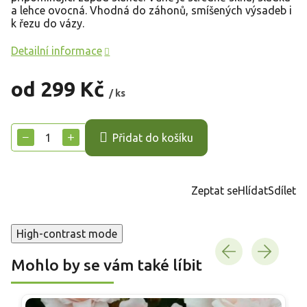
a lehce ovocná. Vhodná do záhonů, smíšených výsadeb i
k řezu do vázy.
Detailní informace
od
299 Kč
/ ks
Měrná
cena:
−
+
Přidat do košíku
Zeptat se
Hlídat
Sdílet
High-contrast mode
Mohlo by se vám také líbit