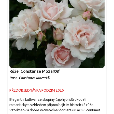
Růže 'Constanze Mozart®'
R
Rosa 'Constanze Mozart®'
R
PŘEDOBJEDNÁVKA PODZIM 2026
P
Elegantní kultivar ze skupiny čajohybridů okouzlí
E
romantickým vzhledem připomínajícím historické růže.
b
Vzpřímený a dobře větvený keř dorůstá 60 až 80 centimetrů.
v