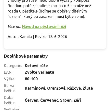
vhodný pro růže, nebo dobře vyzrálý kompost.
Rostlinu poté zasadíme zhruba o 5 cm níže než
rostla u pěstitele (řídíme se dobře viditelným
"uzlem", který po zasazení musí být v zemi).
Více na:
Návod na pěstování růží
Autor: Kamila | Revize: 18. 6. 2026
Doplňkové parametry
Kategorie
:
Keřové růže
EAN
:
Zvolte variantu
Výška
:
80-100
Barva
Karmínová
,
Oranžová
,
Růžová
,
Žlutá
květu
:
Doba
Červen
,
Červenec
,
Srpen
,
Září
květu
:
Světelné