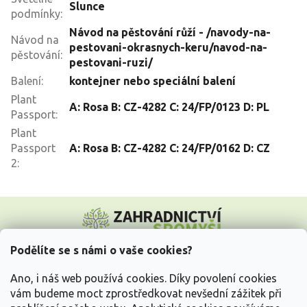
Slunce
podmínky
:
Návod na pěstování růží - /navody-na-
Návod na
pestovani-okrasnych-keru/navod-na-
pěstování
:
pestovani-ruzi/
Balení
:
kontejner nebo speciální balení
Plant
A: Rosa B: CZ-4282 C: 24/FP/0123 D: PL
Passport
:
Plant
Passport
A: Rosa B: CZ-4282 C: 24/FP/0162 D: CZ
2
:
Z
á
p
a
Podělíte se s námi o vaše cookies?
t
Vše o nákupu
í
Ano, i náš web používá cookies. Díky povolení cookies
vám budeme moct zprostředkovat nevšední zážitek při