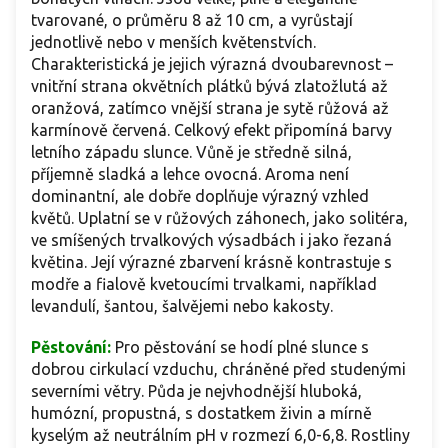
tvarované, o průměru 8 až 10 cm, a vyrůstají
jednotlivě nebo v menších květenstvích.
Charakteristická je jejich výrazná dvoubarevnost –
vnitřní strana okvětních plátků bývá zlatožlutá až
oranžová, zatímco vnější strana je sytě růžová až
karmínově červená. Celkový efekt připomíná barvy
letního západu slunce. Vůně je středně silná,
příjemně sladká a lehce ovocná. Aroma není
dominantní, ale dobře doplňuje výrazný vzhled
květů. Uplatní se v růžových záhonech, jako solitéra,
ve smíšených trvalkových výsadbách i jako řezaná
květina. Její výrazné zbarvení krásně kontrastuje s
modře a fialově kvetoucími trvalkami, například
levandulí, šantou, šalvějemi nebo kakosty.
Pěstování:
Pro pěstování se hodí plné slunce s
dobrou cirkulací vzduchu, chráněné před studenými
severními větry. Půda je nejvhodnější hluboká,
humózní, propustná, s dostatkem živin a mírně
kyselým až neutrálním pH v rozmezí 6,0-6,8. Rostliny