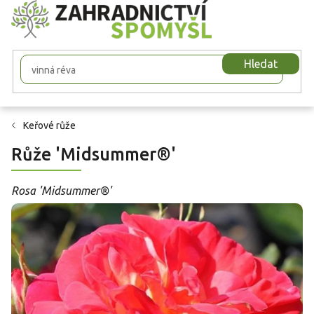
Přejít
na
obsah
Hledat
Keřové růže
Růže 'Midsummer®'
Rosa 'Midsummer®'