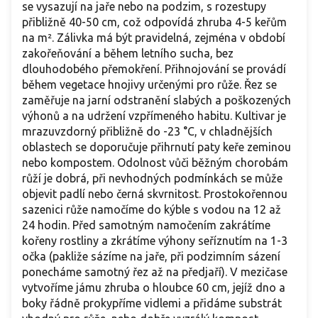
se vysazují na jaře nebo na podzim, s rozestupy
přibližně 40-50 cm, což odpovídá zhruba 4-5 keřům
na m². Zálivka má být pravidelná, zejména v období
zakořeňování a během letního sucha, bez
dlouhodobého přemokření. Přihnojování se provádí
během vegetace hnojivy určenými pro růže. Řez se
zaměřuje na jarní odstranění slabých a poškozených
výhonů a na udržení vzpřímeného habitu. Kultivar je
mrazuvzdorný přibližně do -23 °C, v chladnějších
oblastech se doporučuje přihrnutí paty keře zeminou
nebo kompostem. Odolnost vůči běžným chorobám
růží je dobrá, při nevhodných podmínkách se může
objevit padlí nebo černá skvrnitost. Prostokořennou
sazenici růže namočíme do kýble s vodou na 12 až
24 hodin. Před samotným namočením zakrátíme
kořeny rostliny a zkrátíme výhony seříznutím na 1-3
očka (pakliže sázíme na jaře, při podzimním sázení
ponecháme samotný řez až na předjaří). V mezičase
vytvoříme jámu zhruba o hloubce 60 cm, jejíž dno a
boky řádně prokypříme vidlemi a přidáme substrát