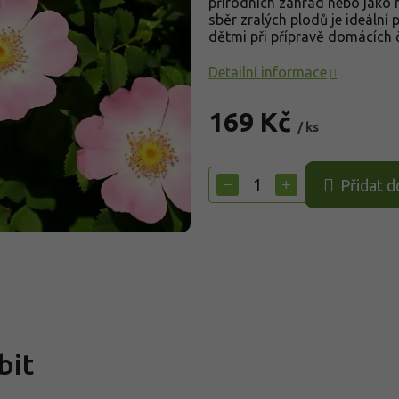
přírodních zahrad nebo jako n
sběr zralých plodů je ideální 
dětmi při přípravě domácích č
Detailní informace
169 Kč
/ ks
Měrná
cena:
−
+
Přidat d
bit