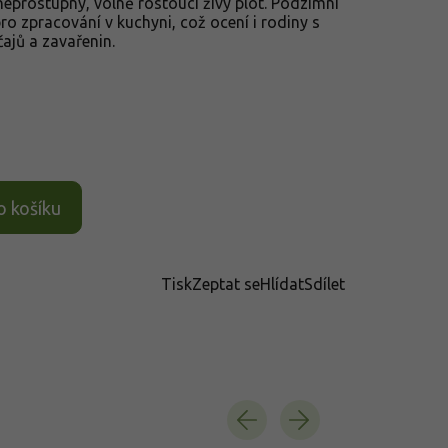
eprostupný, volně rostoucí živý plot. Podzimní
pro zpracování v kuchyni, což ocení i rodiny s
ajů a zavařenin.
o košíku
Tisk
Zeptat se
Hlídat
Sdílet