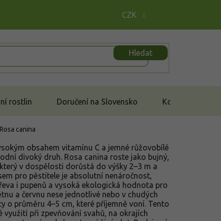
CZK
Hledat
í rostlin
Doručení na Slovensko
Kontakt
Rosa canina
 vysokým obsahem vitamínu C a jemné růžovobílé
vodní divoký druh. Rosa canina roste jako bujný,
, který v dospělosti dorůstá do výšky 2–3 m a
em pro pěstitele je absolutní nenáročnost,
řeva i pupenů a vysoká ekologická hodnota pro
ětnu a červnu nese jednotlivé nebo v chudých
y o průměru 4–5 cm, které příjemně voní. Tento
 využití při zpevňování svahů, na okrajích