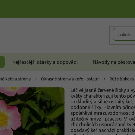
Nejčastější otázky a odpovědi
Návody na pěstován
né keře a stromy
Okrasné stromy a keře - ostatní
Růže šípková
Léčivé jasně červené šípky s
květy charakterizují tento pů
rozkladitý a silně ostnitý keř
obdobné šířky. Hlavním přínos
spolehlivá mrazuvzdornost d
užitečný hmyz i ptactvo. V kv
chocholících uspořádané květ
opadavý keř nachází praktické