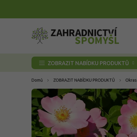
Přejít
na
obsah
ZOBRAZIT NABÍDKU PRODUKTŮ
Domů
ZOBRAZIT NABÍDKU PRODUKTŮ
Okras