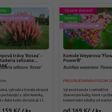
inka
Výrazné zbarvení!
íbeno zákazníky❤️
Novinka
Oblíbeno zákazníky❤️
pová tráva 'Rosea' -
Komule Weyerova 'Flow
taderia selloana
Power®'
sea'
taderia selloana 'Rosea'
Buddleja weyeriana 'Flowe
Power®'
adem
PŘEDOBJEDNÁVKA PODZIM 2
tná, vytrvalá a trsnatá okrasná
Výrazná komule s netradičně
a pocházející z Jižní Ameriky,
zbarvenými květy, které v průb
á v době květu dorůstá až 250
kvetení mění odstíny od oranžo
Od září vytváří bohatá,
přes růžovou až po fialovou. Kv
 159 Kč
od 169 Kč
/ ks
/ ks
holatá květenství světle
od července do září a pravideln