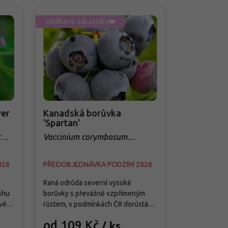
Oblíbeno zákazníky❤️
Oblíbeno zá
er
Kanadská borůvka
Třešeň 'Q
'Spartan'
sloupovit
r
Vaccinium corymbosum
Prunus avi
'Spartan'
026
PŘEDOBJEDNÁVKA PODZIM 2026
PŘEDOBJED
Raná odrůda severní vysoké
Tato moderní
ěhu
borůvky s převážně vzpřímeným
je splněným 
vé
růstem, v podmínkách ČR dorůstá
menších zahra
ete
asi 1,5–1,8 m výšky a 1–1,3 m šířky a
předností je j
od 109 Kč
od 299
/ ks
ě
vytváří středně hustý keř s pevnými
samosprašnos