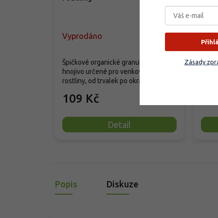
Vyprodáno
Skla
Přihl
Dlouh
Zásady zpra
Špičkové organické granulované
hnoji
hnojivo určené pro venkovní okrasné
zahra
rostliny, od trvalek po okrasné...
uvolňu
109 Kč
11
Detail
Popis
Diskuze