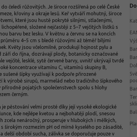
Do
do čeledi růžovitých. Je široce rozšířená po celé České
meze, křoviny a okraje lesů. Keř vytváří mohutný, široce
tvemi, které jsou hustě pokryté silnými, stlačenými,
Kat
lichopéřené, složené nejčastěji z 5–7 vejčitých lístků s
EA
enou barvu bez lesku. V květnu a červnu se na koncích
o průměru 4–5 cm s bledě růžovými až téměř bílými
Vý
nek. Květy jsou včelomilné, produkují hojnost pylu a
Bar
 září do října, dozrávají plody, botanicky označované
Bar
e vejčité, lesklé, sytě červené barvy, uvnitř ukrývají tvrdé
Do
ysoké koncentrace vitamínu C, vitamínů skupiny B,
Svě
se sušené šípky využívají k podpoře přirozené
po
ží k výrobě sirupů, marmelád nebo tradičního šípkového
v přírodně pojatých společenstvech spolu s hlohy
Bar
bezem černým.
Te
skl
e pěstování velmi prosté díky její vysoké ekologické
Bal
slunce, kde nejlépe kvetou a nejbohatěji plodí, snesou
ruh zcela nenáročný, prosperuje v hlubokých i mělkých,
Pla
ch s širokým rozmezím pH od mírně kyselého po zásadité,
l a delší období sucha, zálivka se doporučuje pouze v