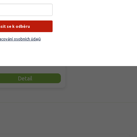
dem
(
45 ks
)
ásit se k odběru
odobě působící tabletové
cování osobních údajů
vo pro okrasné rostliny v
dě i v nádobách postupně
je...
9 Kč
Detail