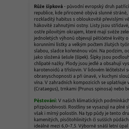
Růže šípková
- původní evropský druh patřící 
republice, kde přirozeně obývá slunné stráně, 
rozkladitý habitus s obloukovitě převislými vě
hákovitě zahnutými ostny. Listy jsou střídavé, 
ostře pilovitým okrajem, které mají svěže zel
jednoletých výhonů objevují pětičetné květy 
korunními lístky a velkým počtem žlutých tyči
slabou, sladce kořeněnou vůni. Na podzim, od
jako složená šešule (šípek). Šípky jsou podlouhl
chlípaté nažky. Plody jsou jedlé a obsahují v
karotenoidů a tříslovin. V lidovém léčitelství 
obranyschopnosti a při únavě, v kuchyni slou
vína. V zahradních kompozicích se uplatňuje 
(Crataegus), trnkami (Prunus spinosa) nebo 
Pěstování:
V našich klimatických podmínkách j
přizpůsobivosti. Rostliny se vysazují na plné 
však i mírný polostín. Na typ půdy je tento d
kamenitých, písčitohlinitých či sušších půdá
ideálně mezi 6,0–7,5. Výborně snáší letní úpa