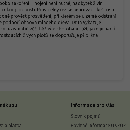
boko zakoření. Hnojení není nutné, nadbytek živin
 úkor plodnosti. Pravidelný řez se neprovádí, keř roste
hodné provést prosvětlení, při kterém se u země odstraní
 se podpoří obnova mladého dřeva. Druh vykazuje
e rezistentní vůči běžným chorobám růží, jako je padlí
 rostoucích živých plotů se doporučuje přibližná
 nákupu
Informace pro Vás
Slovník pojmů
a a platba
Povinné informace UKZÚZ