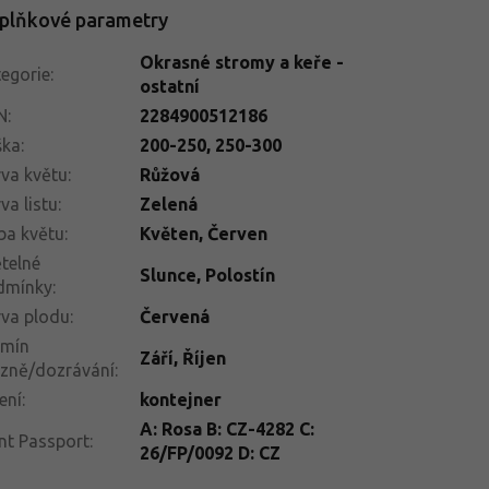
plňkové parametry
Okrasné stromy a keře -
egorie
:
ostatní
N
:
2284900512186
ška
:
200-250
,
250-300
va květu
:
Růžová
va listu
:
Zelená
ba květu
:
Květen
,
Červen
telné
Slunce
,
Polostín
dmínky
:
va plodu
:
Červená
rmín
Září
,
Říjen
izně/dozrávání
:
ení
:
kontejner
A: Rosa B: CZ-4282 C:
nt Passport
:
26/FP/0092 D: CZ