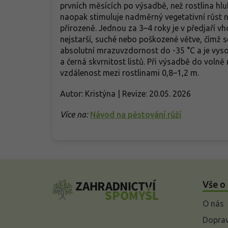
prvních měsících po výsadbě, než rostlina hlu
naopak stimuluje nadměrný vegetativní růst na
přirozeně. Jednou za 3–4 roky je v předjaří v
nejstarší, suché nebo poškozené větve, čímž
absolutní mrazuvzdornost do -35 °C a je vysoc
a černá skvrnitost listů. Při výsadbě do volně
vzdálenost mezi rostlinami 0,8–1,2 m.
Autor: Kristýna | Revize: 20.05. 2026
Více na:
Návod na pěstování růží
Z
á
Vše o
p
a
O nás
t
í
Doprav