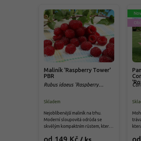
Nov
Obl
Maliník 'Raspberry Tower'
Pam
PBR
Cor
'Ro
Rubus idaeus 'Raspberry
Cor
Tower' PBR
Skladem
Skl
Nejoblíbenější maliník na trhu.
Mohu
Moderní sloupovitá odrůda se
tráv
skvělým kompaktním růstem, která
kter
přináší od června do srpna bohatou
cm. 
od 149 Kč
od
/ ks
úrodu velkých, sladkých a
choc