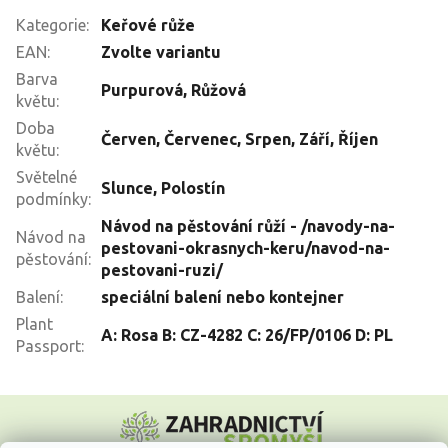
Kategorie
:
Keřové růže
EAN
:
Zvolte variantu
Barva
Purpurová
,
Růžová
květu
:
Doba
Červen
,
Červenec
,
Srpen
,
Září
,
Říjen
květu
:
Světelné
Slunce
,
Polostín
podmínky
:
Návod na pěstování růží - /navody-na-
Návod na
pestovani-okrasnych-keru/navod-na-
pěstování
:
pestovani-ruzi/
Balení
:
speciální balení nebo kontejner
Plant
A: Rosa B: CZ-4282 C: 26/FP/0106 D: PL
Passport
:
Z
á