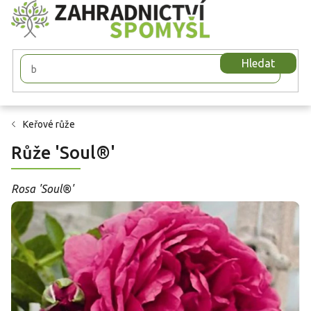
Přejít
na
obsah
Hledat
Keřové růže
Růže 'Soul®'
Rosa 'Soul®'