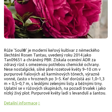
Růže 'Soul®' je moderní keřový kultivar z německého
šlechtění Rosen Tantau, uvedený roku 2014 jako
Tan09651 a chráněný PBR. Získala ocenění ADR za
zdravý růst s omezenou potřebou chemické ochrany.
Nese nostalgické, silně plné rozetové květy 9–10 cm v
purpurově fialových až karmínových tónech, výrazně
vonné, často v hroznech po 3–5. Keř dorůstá asi 1,0–1,3
m × 0,5–0,7 m, s lesklými zelenými listy a běžnými trny.
Uplatní se v růžových skupinách, na pozadí trvalek i jako
nízký živý plot. Purpurové květy ladí s levandulí a šantou.
Detailní informace