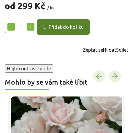
od
299 Kč
/ ks
Měrná
cena:
−
+
Přidat do košíku
Zeptat se
Hlídat
Sdílet
High-contrast mode
Mohlo by se vám také líbit