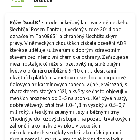
Popis
Diskuze
spojené s krásnou vůní a odolností, kterou tento kultivar
s
nabízí.
Růže 'Soul®'
- moderní keřový kultivar z německého
šlechtění Rosen Tantau, uvedený v roce 2014 pod
označením Tan09651 a chráněný šlechtitelskými
právy. V německých zkouškách získala ocenění ADR,
které se uděluje kultivarům s dobrým zdravotním
stavem bez intenzivní chemické ochrany. Zařazuje se
mezi nostalgické růže s rozetovitými, silně plnými
květy o průměru přibližně 9–10 cm, s desítkami
okvětních plátků a sametovou kresbou v purpurově
fialových až karmínových tónech. Vůně je výrazná, s
charakterem starých růží, a květy se často objevují v
menších hroznech po 3–5 na stonku. Keř bývá hustý,
dobře větvený, přibližně 1,0–1,3 m vysoký a 0,5–0,7
m široký, s lesklými zelenými listy a běžnými trny.
Vhodný je do růžových skupin, na pozadí trvalkových
záhonů i jako nízký živý plot, v teplejších
mikroklimatech se někdy vede i jako nízká pnoucí
růže u pergol či mříží. Purpurové květy dobře ladí s