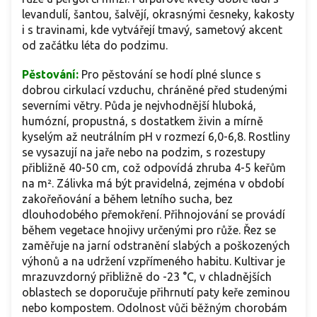
levandulí, šantou, šalvějí, okrasnými česneky, kakosty
i s travinami, kde vytvářejí tmavý, sametový akcent
od začátku léta do podzimu.
Pěstování:
Pro pěstování se hodí plné slunce s
dobrou cirkulací vzduchu, chráněné před studenými
severními větry. Půda je nejvhodnější hluboká,
humózní, propustná, s dostatkem živin a mírně
kyselým až neutrálním pH v rozmezí 6,0-6,8. Rostliny
se vysazují na jaře nebo na podzim, s rozestupy
přibližně 40-50 cm, což odpovídá zhruba 4-5 keřům
na m². Zálivka má být pravidelná, zejména v období
zakořeňování a během letního sucha, bez
dlouhodobého přemokření. Přihnojování se provádí
během vegetace hnojivy určenými pro růže. Řez se
zaměřuje na jarní odstranění slabých a poškozených
výhonů a na udržení vzpřímeného habitu. Kultivar je
mrazuvzdorný přibližně do -23 °C, v chladnějších
oblastech se doporučuje přihrnutí paty keře zeminou
nebo kompostem. Odolnost vůči běžným chorobám