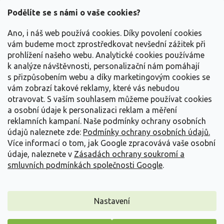
p
a
Podělíte se s námi o vaše cookies?
t
Vše o nákupu
í
Ano, i náš web používá cookies. Díky povolení cookies
vám budeme moct zprostředkovat nevšední zážitek při
prohlížení našeho webu. Analytické cookies používáme
Informace pro Vás
k analýze návštěvnosti, personalizační nám pomáhají
s přizpůsobením webu a díky marketingovým cookies se
Kontakujte nás
vám zobrazí takové reklamy, které vás nebudou
otravovat.
S vaším souhlasem můžeme používat cookies
a osobní údaje k personalizaci reklam a měření
reklamních kampaní. Naše podmínky ochrany osobních
údajů naleznete zde:
Podmínky ochrany osobních údajů.
Více informací o tom, jak Google zpracovává vaše osobní
údaje, naleznete v
Zásadách ochrany soukromí a
smluvních podmínkách společnosti Google
.
Vytvořil Shoptet
Nastavení