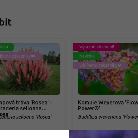
bit
inka
Výrazné zbarvení!
íbeno zákazníky❤️
Novinka
Oblíbeno zákazníky❤️
pová tráva 'Rosea' -
Komule Weyerova 'Flow
taderia selloana
Power®'
sea'
taderia selloana 'Rosea'
Buddleja weyeriana 'Flowe
Power®'
adem
PŘEDOBJEDNÁVKA PODZIM 2