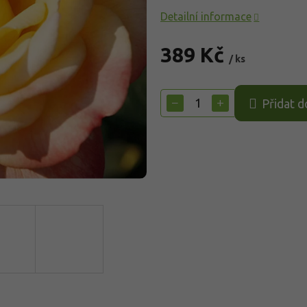
Detailní informace
389 Kč
/ ks
Měrná
cena:
−
+
Přidat d