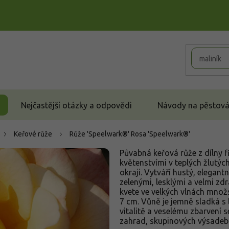
Nejčastější otázky a odpovědi
Návody na pěstován
Keřové růže
Růže 'Speelwark®'
Rosa 'Speelwark®'
Půvabná keřová růže z dílny 
květenstvími v teplých žlutý
okraji. Vytváří hustý, elegan
zelenými, lesklými a velmi zd
kvete ve velkých vlnách množ
7 cm. Vůně je jemně sladká s
vitalitě a veselému zbarvení
zahrad, skupinových výsadeb i