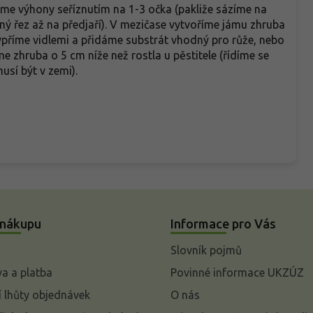
me výhony seříznutím na 1-3 očka (pakliže sázíme na
ý řez až na předjaří). V mezičase vytvoříme jámu zhruba
ypříme vidlemi a přidáme substrát vhodný pro růže, nebo
 zhruba o 5 cm níže než rostla u pěstitele (řídíme se
musí být v zemi).
 nákupu
Informace pro Vás
Slovník pojmů
a a platba
Povinné informace UKZÚZ
 lhůty objednávek
O nás