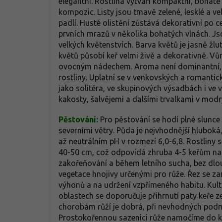
elegantní. Rostlina vytváří kompaktní, bohat
kompozic. Listy jsou tmavě zelené, lesklé a ve
padlí. Husté olistění zůstává dekorativní po 
prvních mrazů v několika bohatých vlnách. Jso
velkých květenstvích. Barva květů je jasně žlu
květů působí keř velmi živě a dekorativně. Vů
ovocným nádechem. Aroma není dominantní, a
rostliny. Uplatní se v venkovských a romanti
jako solitéra, ve skupinových výsadbách i ve v
kakosty, šalvějemi a dalšími trvalkami v modr
Pěstování:
Pro pěstování se hodí plné slunce
severními větry. Půda je nejvhodnější hlubok
až neutrálním pH v rozmezí 6,0-6,8. Rostliny s
40-50 cm, což odpovídá zhruba 4-5 keřům na 
zakořeňování a během letního sucha, bez dl
vegetace hnojivy určenými pro růže. Řez se z
výhonů a na udržení vzpřímeného habitu. Kulti
oblastech se doporučuje přihrnutí paty keř
chorobám růží je dobrá, při nevhodných podmí
Prostokořennou sazenici růže namočíme do k