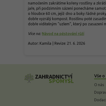
namočením zakrátíme kořeny rostliny a zkrátí
jaře, při podzimním sázení ponecháme samotn
o hloubce 60 cm, jejíž dno a boky řádně prok
dobře vyzrálý kompost. Rostlinu poté zasadíme
dobře viditelným "uzlem", který po zasazení 
Více na:
Návod na pěstování růží
Autor: Kamila | Revize: 21. 6. 2026
Z
á
Vše o
p
a
O nás
t
í
Doprav
Dodací