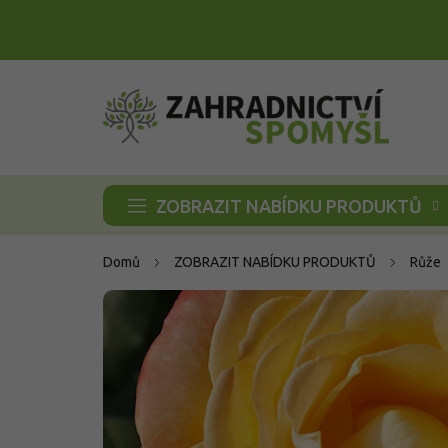
Přejít
na
obsah
ZOBRAZIT NABÍDKU PRODUKTŮ
Domů
ZOBRAZIT NABÍDKU PRODUKTŮ
Růže