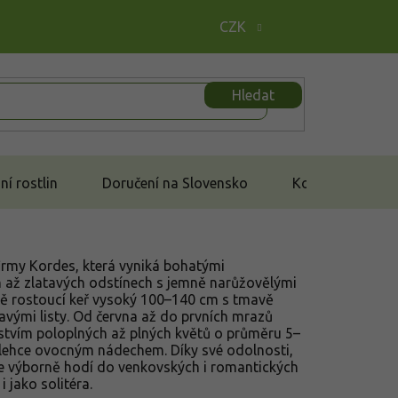
CZK
Hledat
í rostlin
Doručení na Slovensko
Kontakt
firmy Kordes, která vyniká bohatými
ch až zlatavých odstínech s jemně narůžovělými
tně rostoucí keř vysoký 100–140 cm s tmavě
ravými listy. Od června až do prvních mrazů
stvím poloplných až plných květů o průměru 5–
 lehce ovocným nádechem. Díky své odolnosti,
 se výborně hodí do venkovských i romantických
 jako solitéra.