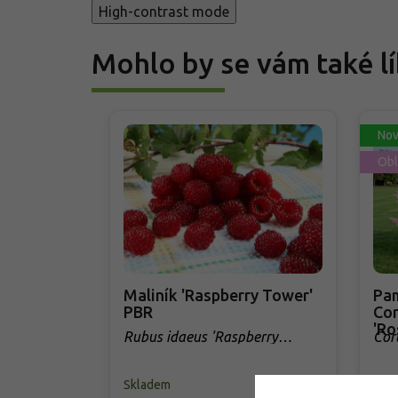
High-contrast mode
Mohlo by se vám také lí
Nov
Obl
Maliník 'Raspberry Tower'
Pam
PBR
Cor
'Ro
Rubus idaeus 'Raspberry
Cor
Tower' PBR
Skladem
Skl