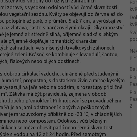
ě olistěný keř vhodný do různých zahradních
Ba
lmi zdravé, s vysokou odolností vůči černé skvrnitosti i
kvě
celou vegetační sezónu. Květy se objevují od června až do
Do
u poloplné až plné, o průměru 5 až 7 cm, a vyrůstají ve
kvě
tá až zlatavá, často s narůžovělými okraji. Díky množství
Svě
ně je jemná až středně silná, příjemně sladká s lehkým
po
le příjemně doplňuje romantický charakter
ckých zahradách, ve smíšených trvalkových záhonech,
Ná
eřejné zeleni. Krásně se kombinuje s levandulí, šantou,
pěs
ých, fialových nebo bílých odstínech.
Bal
 s dobrou cirkulací vzduchu, chráněné před studenými
Pla
á, humózní, propustná, s dostatkem živin a mírně kyselým
Pa
e vysazují na jaře nebo na podzim, s rozestupy přibližně
Pla
m². Zálivka má být pravidelná, zejména v období
Pa
ouhodobého přemokření. Přihnojování se provádí během
2
:
aměřuje na jarní odstranění slabých a poškozených
var je mrazuvzdorný přibližně do -23 °C, v chladnějších
e zeminou nebo kompostem. Odolnost vůči běžným
nkách se může objevit padlí nebo černá skvrnitost.
ýble s vodou na 12 až 24 hodin. Před samotným