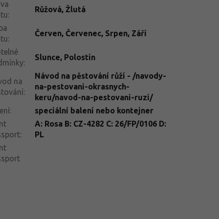
rva
Růžová
,
Žlutá
tu
:
ba
Červen
,
Červenec
,
Srpen
,
Září
tu
:
telné
Slunce
,
Polostín
dmínky
:
Návod na pěstování růží - /navody-
vod na
na-pestovani-okrasnych-
tování
:
keru/navod-na-pestovani-ruzi/
ení
:
speciální balení nebo kontejner
nt
A: Rosa B: CZ-4282 C: 26/FP/0106 D:
ssport
:
PL
nt
ssport