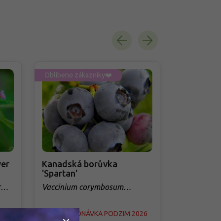
Oblíbeno zákazníky❤️
Oblíbeno zá
er
Kanadská borůvka
Třešeň 'Q
'Spartan'
sloupovit
r
Vaccinium corymbosum
Prunus avi
'Spartan'
026
PŘEDOBJEDNÁVKA PODZIM 2026
PŘEDOBJED