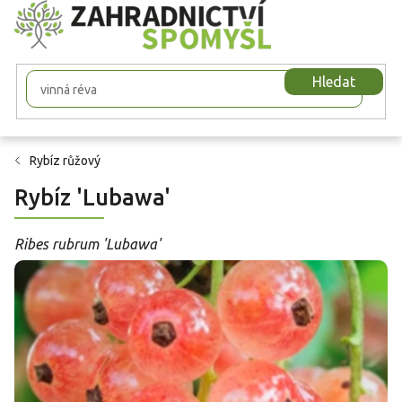
Přejít
na
obsah
Hledat
Rybíz růžový
Rybíz 'Lubawa'
Ribes rubrum 'Lubawa'