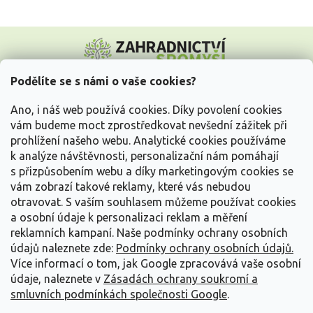
Z
á
p
a
Podělíte se s námi o vaše cookies?
t
Vše o nákupu
í
Ano, i náš web používá cookies. Díky povolení cookies
vám budeme moct zprostředkovat nevšední zážitek při
prohlížení našeho webu. Analytické cookies používáme
Informace pro Vás
k analýze návštěvnosti, personalizační nám pomáhají
s přizpůsobením webu a díky marketingovým cookies se
Kontakujte nás
vám zobrazí takové reklamy, které vás nebudou
otravovat.
S vaším souhlasem můžeme používat cookies
a osobní údaje k personalizaci reklam a měření
reklamních kampaní. Naše podmínky ochrany osobních
údajů naleznete zde:
Podmínky ochrany osobních údajů.
Více informací o tom, jak Google zpracovává vaše osobní
údaje, naleznete v
Zásadách ochrany soukromí a
smluvních podmínkách společnosti Google
.