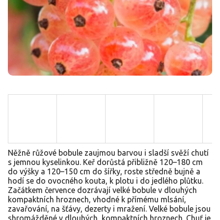
Něžně růžové bobule zaujmou barvou i sladší svěží chutí
s jemnou kyselinkou. Keř dorůstá přibližně 120–180 cm
do výšky a 120–150 cm do šířky, roste středně bujně a
hodí se do ovocného kouta, k plotu i do jedlého plůtku.
Začátkem července dozrávají velké bobule v dlouhých
kompaktních hroznech, vhodné k přímému mlsání,
zavařování, na šťávy, dezerty i mražení. Velké bobule jsou
shromážděné v dlouhých, kompaktních hroznech. Chuť je