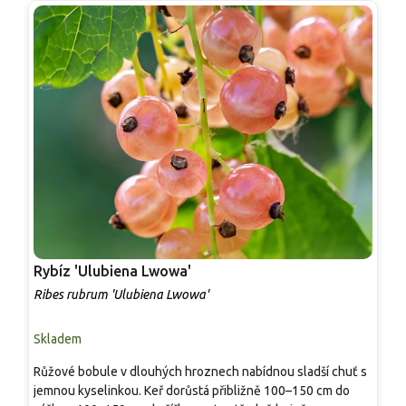
Rybíz 'Ulubiena Lwowa'
R
Ribes rubrum 'Ulubiena Lwowa'
R
Skladem
P
Růžové bobule v dlouhých hroznech nabídnou sladší chuť s
R
jemnou kyselinkou. Keř dorůstá přibližně 100–150 cm do
s