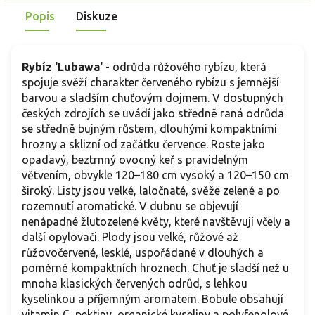
Popis
Diskuze
Rybíz 'Lubawa'
- odrůda růžového rybízu, která
spojuje svěží charakter červeného rybízu s jemnější
barvou a sladším chuťovým dojmem. V dostupných
českých zdrojích se uvádí jako středně raná odrůda
se středně bujným růstem, dlouhými kompaktními
hrozny a sklizní od začátku července. Roste jako
opadavý, beztrnný ovocný keř s pravidelným
větvením, obvykle 120–180 cm vysoký a 120–150 cm
široký. Listy jsou velké, laločnaté, svěže zelené a po
rozemnutí aromatické. V dubnu se objevují
nenápadné žlutozelené květy, které navštěvují včely a
další opylovači. Plody jsou velké, růžové až
růžovočervené, lesklé, uspořádané v dlouhých a
poměrně kompaktních hroznech. Chuť je sladší než u
mnoha klasických červených odrůd, s lehkou
kyselinkou a příjemným aromatem. Bobule obsahují
vitamin C, pektiny, organické kyseliny a polyfenolové