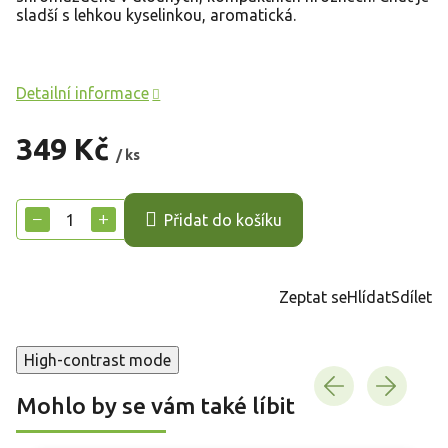
sladší s lehkou kyselinkou, aromatická.
Detailní informace
349 Kč
/ ks
Měrná
cena:
−
+
Přidat do košíku
Zeptat se
Hlídat
Sdílet
High-contrast mode
Mohlo by se vám také líbit