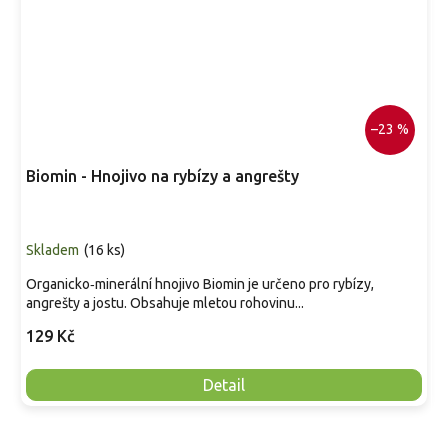
–23 %
Biomin - Hnojivo na rybízy a angrešty
Skladem
(
16 ks
)
Organicko‑minerální hnojivo Biomin je určeno pro rybízy,
angrešty a jostu. Obsahuje mletou rohovinu...
129 Kč
Detail