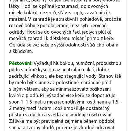
látky. Hodí se k přímé konzumaci, do ovocných
misek, koláčů, dezertů, šťáv, sirupů, zavařenin i k
mražení. V zahradě je atraktivní i pohledově, protože
růžové bobule působí jemněji než sytě červené
odrůdy. Hodí se do ovocných řad, jedlých plůtků,
menších zahrad i k dětskému mlsání přímo z keře.
Odrůda se vyznačuje vyšší odolností vůči chorobám
a škůdcům.
Pěstování:
Vyžadují hlubokou, humózní, propustnou
půdu s mírně kyselou až neutrální reakcí, dobře
zadržující vlhkost, ale bez stagnující vody. Stanoviště
by mělo být slunné až polostinné, chráněné před
silným větrem, aby se minimalizovalo poškození
květů a plodů. Při výsadbě více keřů se doporučuje
spon 1–1,5 metru mezi jednotlivými rostlinami a 1,5–
2 metry mezi řadami, což umožňuje dostatečný
přístup vzduchu a světla a usnadňuje ošetřování.
Zálivka má být pravidelná zejména během období
sucha a tvorby plodů, přičemž je vhodné udržovat