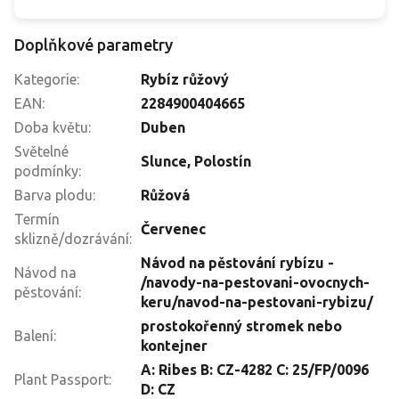
Doplňkové parametry
Kategorie
:
Rybíz růžový
EAN
:
2284900404665
Doba květu
:
Duben
Světelné
Slunce
,
Polostín
podmínky
:
Barva plodu
:
Růžová
Termín
Červenec
sklizně/dozrávání
:
Návod na pěstování rybízu -
Návod na
/navody-na-pestovani-ovocnych-
pěstování
:
keru/navod-na-pestovani-rybizu/
prostokořenný stromek nebo
Balení
:
kontejner
A: Ribes B: CZ-4282 C: 25/FP/0096
Plant Passport
:
D: CZ