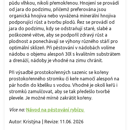
půdu vlhkou, nikoli přemokřenou. Hnojení se provádí
od jara do podzimu, přičemž preferována jsou
organická hnojiva nebo vyvážená minerální hnojiva
podporující růst a tvorbu plodů. Řez se provádí od
jara do podzimu, kdy se odstraňují staré, slabé a
poškozené větve, aby se podpořil zdravý růst a
plodnost a ponechávají se výhony různého stáří pro
optimální sklizeň. Při pěstování v nádobách volíme
nádobu o objemu alespoň 30l s kvalitním substrátem
a drenáží, nádoby je vhodné na zimu chránit.
Při výsadbě prostokořenných sazenic se kořeny
prostokořenného stromku či keře namočí alespoň na
pár hodin do kbelíku s vodou. Vhodné je okolí keřů i
stromků zamulčovat, aby se tak předešlo tvorbě
plevele. Je možné mírně zakrátit kořeny.
Více na:
Návod na pěstování rybízu
Autor: Kristýna | Revize: 11.06. 2026