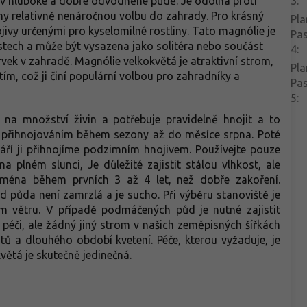
 v hluboké a dobře odvodněné půdě. Je odolná proti
3
:
liny relativně nenáročnou volbu do zahrady. Pro krásný
Pla
nojivy určenými pro kyselomilné rostliny. Tato magnólie je
Pa
astech a může být vysazena jako solitéra nebo součást
4
:
rvek v zahradě. Magnólie velkokvětá je atraktivní strom,
Pla
ím, což ji činí populární volbou pro zahradníky a
Pa
5
:
 na množství živin a potřebuje pravidelně hnojit a to
e přihnojováním během sezony až do měsíce srpna. Poté
áří ji přihnojíme podzimním hnojivem. Používejte pouze
na plném slunci, Je důležité zajistit stálou vlhkost, ale
ména během prvních 3 až 4 let, než dobře zakoření.
 půda není zamrzlá a je sucho. Při výběru stanoviště je
ým větru. V případě podmáčených půd je nutné zajistit
 péči, ale žádný jiný strom v našich zeměpisných šířkách
tů a dlouhého období kvetení. Péče, kterou vyžaduje, je
tá je skutečně jedinečná.