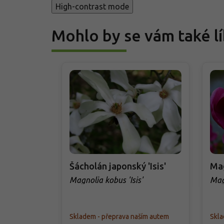
High-contrast mode
Mohlo by se vám také lí
Šácholán japonský 'Isis'
Mag
Magnolia kobus 'Isis'
Magn
Skladem - přeprava naším autem
Skla