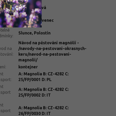
rva
Bílá
,
Krémová
tu
:
ba
Červen
,
Červenec
tu
:
telné
Slunce
,
Polostín
dmínky
:
Návod na pěstování magnólií -
vod na
/navody-na-pestovani-okrasnych-
tování
:
keru/navod-na-pestovani-
magnolii/
ení
:
kontejner
nt
A: Magnolia B: CZ-4282 C:
ssport
:
25/FP/0001 D: PL
nt
A: Magnolia B: CZ-4282 C:
ssport
25/FP/0002 D: IT
nt
A: Magnolia B: CZ-4282 C:
ssport
26/FP/0030 D: IT