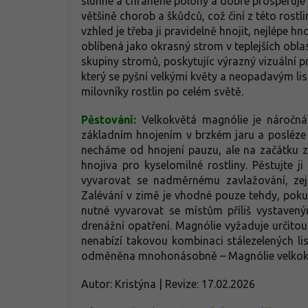
slunné a chráněné polohy a dobře prosperuje
většině chorob a škůdců, což činí z této rost
vzhled je třeba ji pravidelně hnojit, nejlépe h
oblíbená jako okrasný strom v teplejších obl
skupiny stromů, poskytujíc výrazný vizuální p
který se pyšní velkými květy a neopadavým list
milovníky rostlin po celém světě.
Pěstování:
Velkokvětá magnólie je náročná
základním hnojením v brzkém jaru a posléz
necháme od hnojení pauzu, ale na začátku z
hnojiva pro kyselomilné rostliny. Pěstujte ji 
vyvarovat se nadměrnému zavlažování, zej
Zalévání v zimě je vhodné pouze tehdy, pokud
nutné vyvarovat se místům příliš vystaven
drenážní opatření. Magnólie vyžaduje určitou
nenabízí takovou kombinaci stálezelených lis
odměněna mnohonásobně – Magnólie velkokvě
Autor: Kristýna | Revize: 17.02.2026