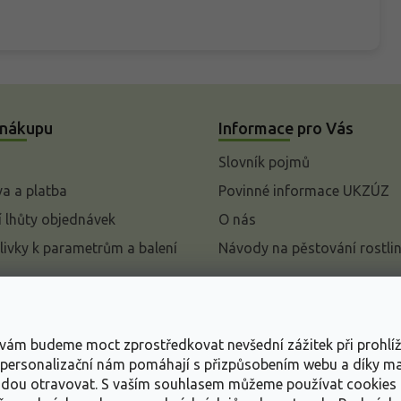
 nákupu
Informace pro Vás
Slovník pojmů
a a platba
Povinné informace UKZÚZ
 lhůty objednávek
O nás
livky k parametrům a balení
Návody na pěstování rostli
pení od kupní smlouvy
mace
s vám budeme moct zprostředkovat nevšední zážitek při prohlí
ace o ochraně osobních
, personalizační nám pomáhají s přizpůsobením webu a díky 
udou otravovat.
S vaším souhlasem můžeme používat cookies 