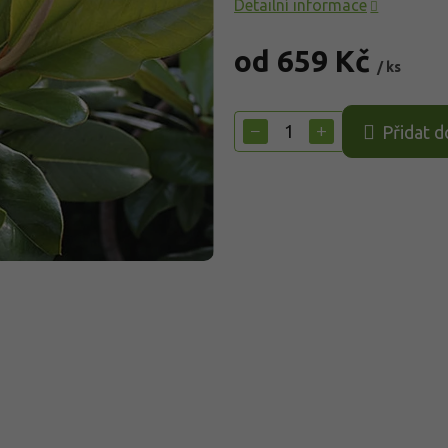
Detailní informace
od
659 Kč
/ ks
Měrná
cena:
−
+
Přidat d