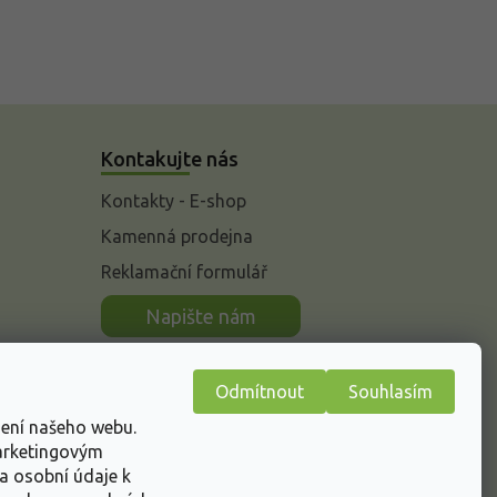
Kontakujte nás
Kontakty - E-shop
Kamenná prodejna
Reklamační formulář
n
Napište nám
Odmítnout
Souhlasím
žení našeho webu.
marketingovým
a osobní údaje k