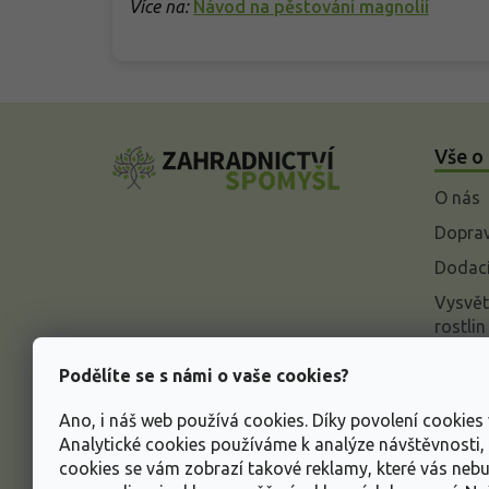
Více na:
Návod na pěstování magnolií
Z
á
Vše o
p
a
O nás
t
í
Doprav
Dodací
Vysvět
rostlin
Odstou
Podělíte se s námi o vaše cookies?
Rekla
Ano, i náš web používá cookies. Díky povolení cookie
Inform
Analytické cookies používáme k analýze návštěvnosti
údajů
cookies se vám zobrazí takové reklamy, které vás neb