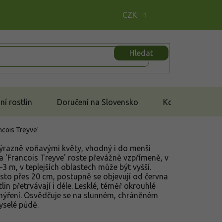
CZK
Hledat
í rostlin
Doručení na Slovensko
Kontakt
ncois Treyve'
výrazně voňavými květy, vhodný i do menší
a 'Francois Treyve' roste převážně vzpřímeně, v
3 m, v teplejších oblastech může být vyšší.
sto přes 20 cm, postupně se objevují od června
lin přetrvávají i déle. Lesklé, téměř okrouhlé
hmýření. Osvědčuje se na slunném, chráněném
yselé půdě.