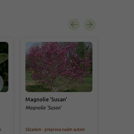
Magnolie 'Susan'
Šácholán
Magnolia 'Susan'
Magnolia st
m
Skladem - přeprava naším autem
Skladem