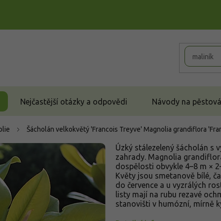
Nejčastější otázky a odpovědi
Návody na pěstován
lie
Šácholán velkokvětý 'Francois Treyve'
Magnolia grandiflora 'Fra
Úzký stálezelený šácholán s 
zahrady. Magnolia grandiflor
dospělosti obvykle 4–8 m × 2–
Květy jsou smetanově bílé, ča
do července a u vyzrálých rost
listy mají na rubu rezavé oc
stanovišti v humózní, mírně k