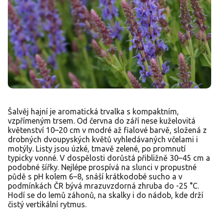
Šalvěj hajní je aromatická trvalka s kompaktním,
vzpřímeným trsem. Od června do září nese kuželovitá
květenství 10–20 cm v modré až fialové barvě, složená z
drobných dvoupyských květů vyhledávaných včelami i
motýly. Listy jsou úzké, tmavě zelené, po promnutí
typicky vonné. V dospělosti dorůstá přibližně 30–45 cm a
podobné šířky. Nejlépe prospívá na slunci v propustné
půdě s pH kolem 6–8, snáší krátkodobé sucho a v
podmínkách ČR bývá mrazuvzdorná zhruba do -25 °C.
Hodí se do lemů záhonů, na skalky i do nádob, kde drží
čistý vertikální rytmus.