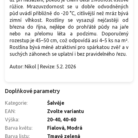
růžice. Mrazuvzdornost se u dobře odvodněných
půd uvádí přibližně do -20 °C, citlivější než mráz bývá
zimní vlhkost. Rostliny se vysazují nejčastěji od
března do října, nejlépe do prohřáté půdy na jaře
nebo na přelomu léta a podzimu. Doporučený
rozestup je 45–50 cm, což odpovídá asi 4–5 ks na m².
Rostlina bývá méně atraktivní pro spárkatou zvěř a v
suchých záhonech se uplatní i bez pravidelného řezu.
Autor: Nikol | Revize: 5.2. 2026
Doplňkové parametry
Kategorie
:
Šalvěje
EAN
:
Zvolte variantu
Výška
:
20-40
,
40-60
Barva květu
:
Fialová
,
Modrá
Barva listu
:
Tmavě zelená