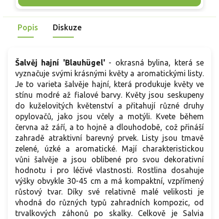
cm a široké 30–45 cm s pevnými stonky. Listy jsou středně
v
zelené a aromatické. Od června do července nese světle
z
modré květní klasy, je včelomilný a vhodný k řezu. V
Popis
Diskuze
kompozici ladí s travami, šantou, levandulí i růžemi.
Šalvěj hajní 'Blauhügel'
- okrasná bylina, která se
vyznačuje svými krásnými květy a aromatickými listy.
Je to varieta šalvěje hajní, která produkuje květy ve
stínu modré až fialové barvy. Květy jsou seskupeny
do kuželovitých květenství a přitahují různé druhy
opylovačů, jako jsou včely a motýli. Kvete během
června až září, a to hojně a dlouhodobě, což přináší
zahradě atraktivní barevný prvek. Listy jsou tmavě
zelené, úzké a aromatické. Mají charakteristickou
vůni šalvěje a jsou oblíbené pro svou dekorativní
hodnotu i pro léčivé vlastnosti. Rostlina dosahuje
výšky obvykle 30-45 cm a má kompaktní, vzpřímený
růstový tvar. Díky své relativně malé velikosti je
vhodná do různých typů zahradních kompozic, od
trvalkových záhonů po skalky. Celkově je Salvia