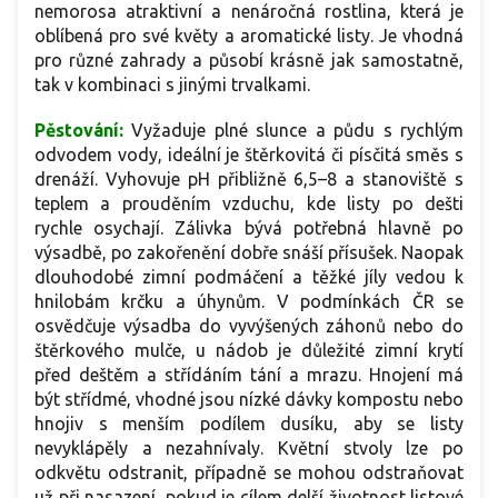
nemorosa atraktivní a nenáročná rostlina, která je
oblíbená pro své květy a aromatické listy. Je vhodná
pro různé zahrady a působí krásně jak samostatně,
tak v kombinaci s jinými trvalkami.
Pěstování:
Vyžaduje plné slunce a půdu s rychlým
odvodem vody, ideální je štěrkovitá či písčitá směs s
drenáží. Vyhovuje pH přibližně 6,5–8 a stanoviště s
teplem a prouděním vzduchu, kde listy po dešti
rychle osychají. Zálivka bývá potřebná hlavně po
výsadbě, po zakořenění dobře snáší přísušek. Naopak
dlouhodobé zimní podmáčení a těžké jíly vedou k
hnilobám krčku a úhynům. V podmínkách ČR se
osvědčuje výsadba do vyvýšených záhonů nebo do
štěrkového mulče, u nádob je důležité zimní krytí
před deštěm a střídáním tání a mrazu. Hnojení má
být střídmé, vhodné jsou nízké dávky kompostu nebo
hnojiv s menším podílem dusíku, aby se listy
nevyklápěly a nezahnívaly. Květní stvoly lze po
odkvětu odstranit, případně se mohou odstraňovat
už při nasazení, pokud je cílem delší životnost listové