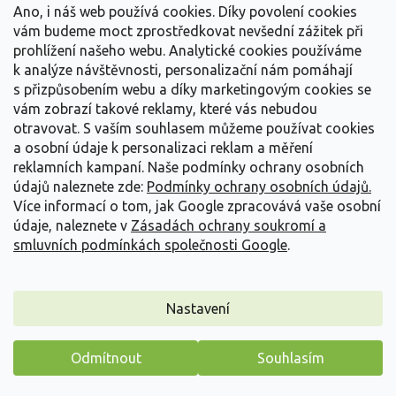
Vše o nákupu
í
Ano, i náš web používá cookies. Díky povolení cookies
vám budeme moct zprostředkovat nevšední zážitek při
prohlížení našeho webu. Analytické cookies používáme
Informace pro Vás
k analýze návštěvnosti, personalizační nám pomáhají
s přizpůsobením webu a díky marketingovým cookies se
Kontakujte nás
vám zobrazí takové reklamy, které vás nebudou
otravovat.
S vaším souhlasem můžeme používat cookies
a osobní údaje k personalizaci reklam a měření
reklamních kampaní. Naše podmínky ochrany osobních
údajů naleznete zde:
Podmínky ochrany osobních údajů.
Více informací o tom, jak Google zpracovává vaše osobní
údaje, naleznete v
Zásadách ochrany soukromí a
smluvních podmínkách společnosti Google
.
Vytvořil Shoptet
Nastavení
Copyright 2026
Zahradnictví Spomyšl
. Všechna práva
Odmítnout
Souhlasím
vyhrazena.
Máme pro vás malý dárek