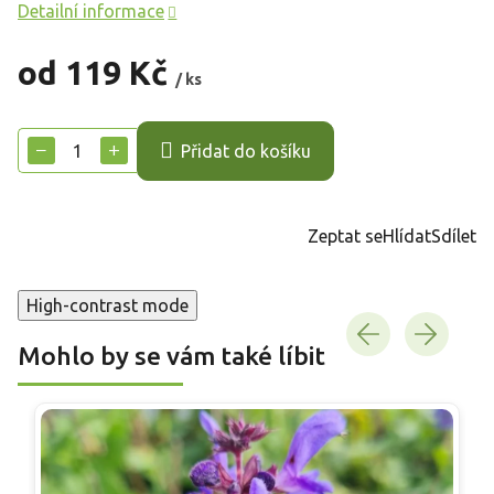
Detailní informace
od
119 Kč
/ ks
Měrná
cena:
−
+
Přidat do košíku
Zeptat se
Hlídat
Sdílet
High-contrast mode
Mohlo by se vám také líbit