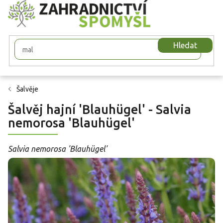
Přejít
na
obsah
Hledat
Šalvěje
Šalvěj hajní 'Blauhügel' - Salvia
nemorosa 'Blauhügel'
Salvia nemorosa 'Blauhügel'