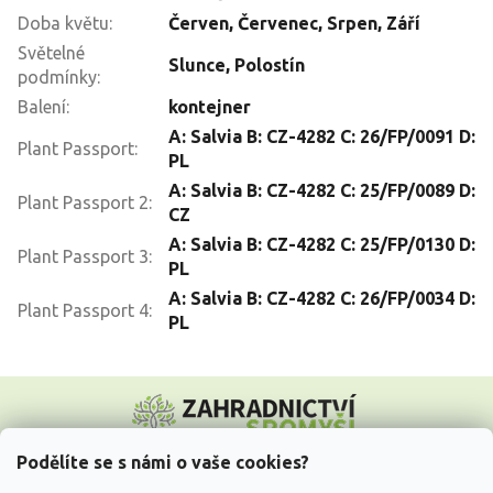
Doba květu
:
Červen
,
Červenec
,
Srpen
,
Září
Světelné
Slunce
,
Polostín
podmínky
:
Balení
:
kontejner
A: Salvia B: CZ-4282 C: 26/FP/0091 D:
Plant Passport
:
PL
A: Salvia B: CZ-4282 C: 25/FP/0089 D:
Plant Passport 2
:
CZ
A: Salvia B: CZ-4282 C: 25/FP/0130 D:
Plant Passport 3
:
PL
A: Salvia B: CZ-4282 C: 26/FP/0034 D:
Plant Passport 4
:
PL
Z
á
p
a
Podělíte se s námi o vaše cookies?
t