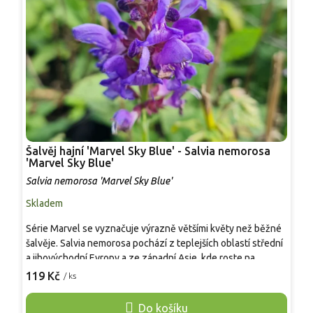
Šalvěj hajní 'Marvel Sky Blue' - Salvia nemorosa
Š
'Marvel Sky Blue'
'
Salvia nemorosa 'Marvel Sky Blue'
S
Skladem
P
Série Marvel se vyznačuje výrazně většími květy než běžné
K
šalvěje. Salvia nemorosa pochází z teplejších oblastí střední
F
a jihovýchodní Evropy a ze západní Asie, kde roste na
O
slunných kamenitých a travnatých stanovištích s dobrou
v
119 Kč
1
/ ks
drenáží. Kultivar 'Marvel Sky Blue' vyšlechtila Darwin
z
Perennials a v EU je chráněn. Tvoří husté trsy vysoké 35–45
č
Do košíku