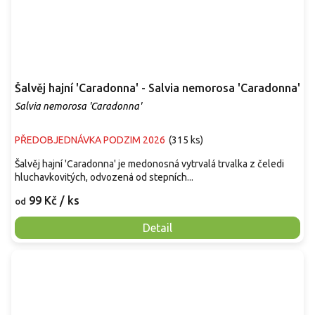
Šalvěj hajní 'Caradonna' - Salvia nemorosa 'Caradonna'
Salvia nemorosa 'Caradonna'
PŘEDOBJEDNÁVKA PODZIM 2026
(
315 ks
)
Šalvěj hajní 'Caradonna' je medonosná vytrvalá trvalka z čeledi
hluchavkovitých, odvozená od stepních...
99 Kč
/ ks
od
Detail