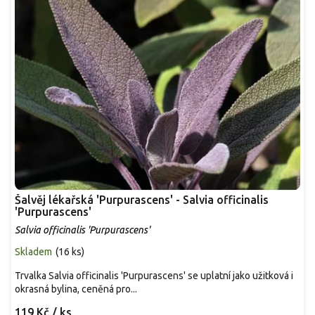
Šalvěj lékařská 'Purpurascens' - Salvia officinalis
'Purpurascens'
Salvia officinalis 'Purpurascens'
Skladem
(
16 ks
)
Trvalka Salvia officinalis 'Purpurascens' se uplatní jako užitková i
okrasná bylina, ceněná pro...
119 Kč
/ ks