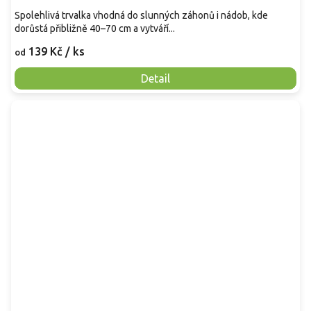
Spolehlivá trvalka vhodná do slunných záhonů i nádob, kde
dorůstá přibližně 40–70 cm a vytváří...
139 Kč
/ ks
od
Detail