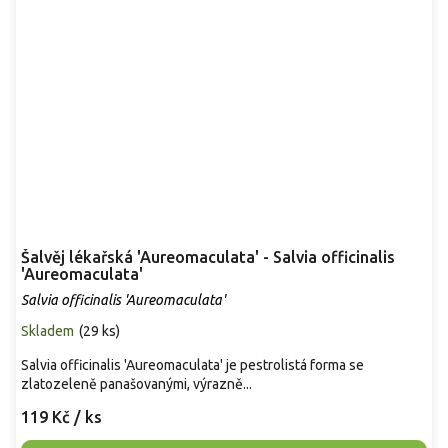
Šalvěj lékařská 'Aureomaculata' - Salvia officinalis
'Aureomaculata'
Salvia officinalis 'Aureomaculata'
Skladem
(
29 ks
)
Salvia officinalis 'Aureomaculata' je pestrolistá forma se
zlatozeleně panašovanými, výrazně...
119 Kč
/ ks