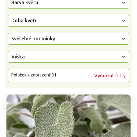
Barva květu
Doba květu
Světelné podmínky
Výška
Položek k zobrazení:
31
Vymazat filtry