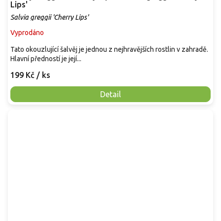
Lips'
Salvia greggii 'Cherry Lips'
Vyprodáno
Tato okouzlující šalvěj je jednou z nejhravějších rostlin v zahradě.
Hlavní předností je její...
199 Kč
/ ks
Detail