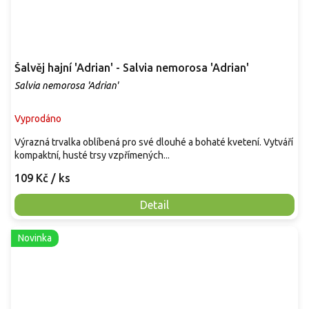
Šalvěj hajní 'Adrian' - Salvia nemorosa 'Adrian'
Salvia nemorosa 'Adrian'
Vyprodáno
Výrazná trvalka oblíbená pro své dlouhé a bohaté kvetení. Vytváří
kompaktní, husté trsy vzpřímených...
109 Kč
/ ks
Detail
Novinka