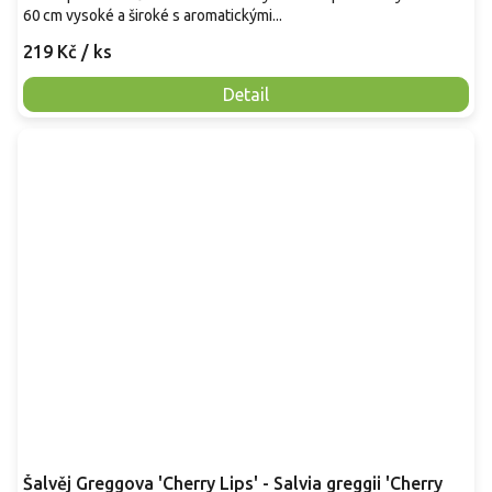
60 cm vysoké a široké s aromatickými...
219 Kč
/ ks
Detail
Šalvěj Greggova 'Cherry Lips' - Salvia greggii 'Cherry