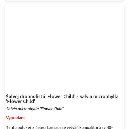
Šalvěj drobnolistá 'Flower Child' - Salvia microphylla
'Flower Child'
Salvia microphylla 'Flower Child'
Vyprodáno
Tento polokeř z čeledi Lamiaceae vytváří kompaktní trsy 40–