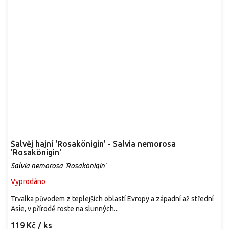
Šalvěj hajní 'Rosakönigin' - Salvia nemorosa
'Rosakönigin'
Salvia nemorosa 'Rosakönigin'
Vyprodáno
Trvalka původem z teplejších oblastí Evropy a západní až střední
Asie, v přírodě roste na slunných...
119 Kč
/ ks