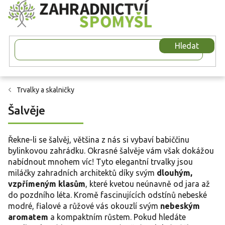
Přejít
na
obsah
Hledat
Trvalky a skalničky
Šalvěje
Řekne-li se šalvěj, většina z nás si vybaví babiččinu
bylinkovou zahrádku. Okrasné šalvěje vám však dokážou
nabídnout mnohem víc! Tyto elegantní trvalky jsou
miláčky zahradních architektů díky svým
dlouhým,
vzpřímeným klasům
, které kvetou neúnavně od jara až
do pozdního léta. Kromě fascinujících odstínů nebeské
modré, fialové a růžové vás okouzlí svým
nebeským
aromatem
a kompaktním růstem. Pokud hledáte