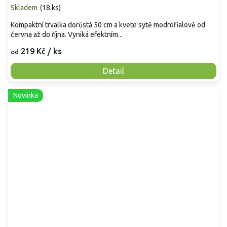
Skladem
(
18 ks
)
Kompaktní trvalka dorůstá 50 cm a kvete sytě modrofialově od
června až do října. Vyniká efektním...
219 Kč
/ ks
od
Detail
Novinka