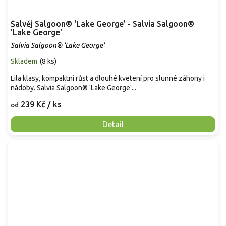
Šalvěj Salgoon® 'Lake George' - Salvia Salgoon®
'Lake George'
Salvia Salgoon® 'Lake George'
Skladem
(
8 ks
)
Lila klasy, kompaktní růst a dlouhé kvetení pro slunné záhony i
nádoby. Salvia Salgoon® 'Lake George'...
239 Kč
/ ks
od
Detail