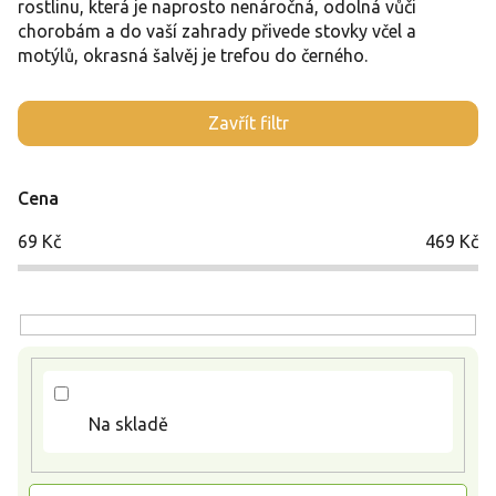
rostlinu, která je naprosto nenáročná, odolná vůči
chorobám a do vaší zahrady přivede stovky včel a
motýlů, okrasná šalvěj je trefou do černého.
V
Zavřít filtr
ý
p
i
Cena
s
p
69
Kč
469
Kč
r
o
d
u
k
t
ů
Na skladě