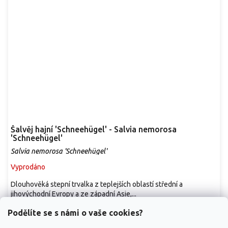
Šalvěj hajní 'Schneehügel' - Salvia nemorosa
'Schneehügel'
Salvia nemorosa 'Schneehügel'
Vyprodáno
Dlouhověká stepní trvalka z teplejších oblastí střední a
jihovýchodní Evropy a ze západní Asie,...
79 Kč
/ ks
od
Podělíte se s námi o vaše cookies?