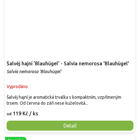
Šalvěj hajní 'Blauhügel' - Salvia nemorosa 'Blauhügel'
Salvia nemorosa 'Blauhügel'
Vyprodáno
Šalvěj hajní je aromatická trvalka s kompaktním, vzpřímeným
trsem. Od června do září nese kuželovitá...
119 Kč
/ ks
od
Detail