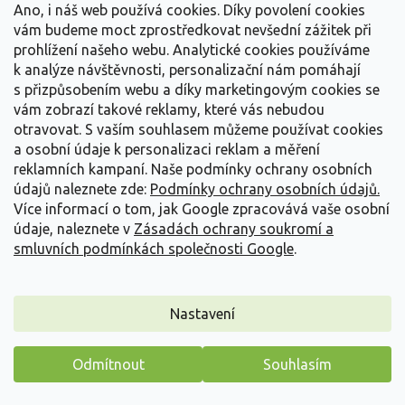
Detail
Ano, i náš web používá cookies. Díky povolení cookies
vám budeme moct zprostředkovat nevšední zážitek při
prohlížení našeho webu. Analytické cookies používáme
k analýze návštěvnosti, personalizační nám pomáhají
s přizpůsobením webu a díky marketingovým cookies se
vám zobrazí takové reklamy, které vás nebudou
otravovat.
S vaším souhlasem můžeme používat cookies
a osobní údaje k personalizaci reklam a měření
reklamních kampaní. Naše podmínky ochrany osobních
údajů naleznete zde:
Podmínky ochrany osobních údajů.
Více informací o tom, jak Google zpracovává vaše osobní
údaje, naleznete v
Zásadách ochrany soukromí a
smluvních podmínkách společnosti Google
.
Nastavení
Šalvěj hajní 'Viola Klose' - Salvia nemorosa 'Viola
Klose'
Odmítnout
Souhlasím
Salvia nemorosa 'Viola Klose'
Máme pro vás malý dárek
Vyprodáno