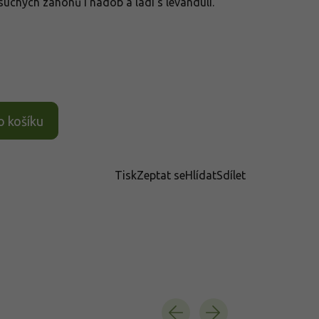
suchých záhonů i nádob a ladí s levandulí.
o košíku
Tisk
Zeptat se
Hlídat
Sdílet