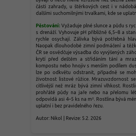
části zahrady, u štěrkových cest i v nádob
dalšími suchomilnými trvalkami, kde se uplatn
Pěstování:
Vyžaduje plné slunce a půdu s ryc
s drenáží. Vyhovuje pH přibližně 6,5–8 a sta
rychle osychají. Zálivka bývá potřebná hl
Naopak dlouhodobé zimní podmáčení a těžké
ČR se osvědčuje výsadba do vyvýšených záho
krytí před deštěm a střídáním tání a mra
kompostu nebo hnojiv s menším podílem dusíku
lze po odkvětu odstranit, případně se moh
životnost listové růžice. Mrazuvzdornost 
citlivější než mráz bývá zimní vlhkost. Rostl
prohřáté půdy na jaře nebo na přelomu lé
odpovídá asi 4–5 ks na m². Rostlina bývá mén
uplatní i bez pravidelného řezu.
Autor: Nikol | Revize: 5.2. 2026