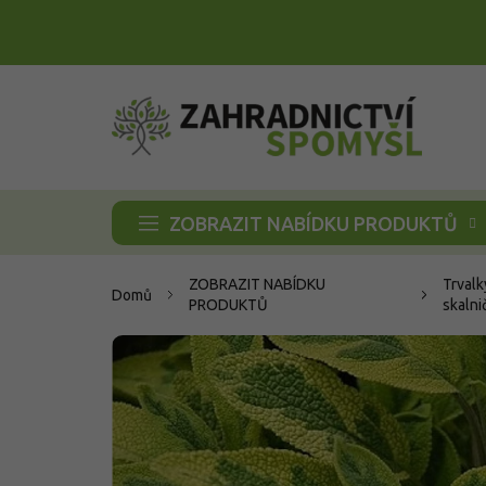
Přejít
na
obsah
ZOBRAZIT NABÍDKU PRODUKTŮ
ZOBRAZIT NABÍDKU
Trvalk
Domů
PRODUKTŮ
skalni