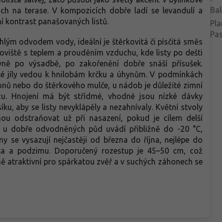
Bal
ách na terase. V kompozicích dobře ladí se levandulí a
í kontrast panašovaných listů.
Pla
Pa
hlým odvodem vody, ideální je štěrkovitá či písčitá směs
noviště s teplem a prouděním vzduchu, kde listy po dešti
avně po výsadbě, po zakořenění dobře snáší přísušek.
 jíly vedou k hnilobám krčku a úhynům. V podmínkách
nů nebo do štěrkového mulče, u nádob je důležité zimní
zu. Hnojení má být střídmé, vhodné jsou nízké dávky
, aby se listy nevyklápěly a nezahnívaly. Květní stvoly
ou odstraňovat už při nasazení, pokud je cílem delší
se u dobře odvodněných půd uvádí přibližně do -20 °C,
iny se vysazují nejčastěji od března do října, nejlépe do
ta a podzimu. Doporučený rozestup je 45–50 cm, což
ě atraktivní pro spárkatou zvěř a v suchých záhonech se