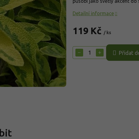
působí jako světlý akcent do 
Detailní informace
119 Kč
/ ks
Měrná
cena:
−
+
Přidat d
bit