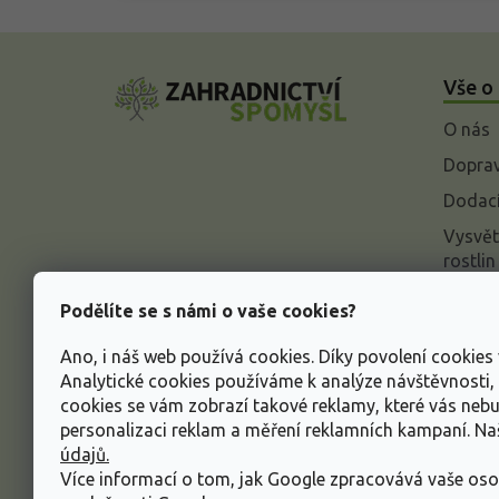
Z
á
Vše o
p
a
O nás
t
í
Doprav
Dodací
Vysvět
rostlin
Odstou
Podělíte se s námi o vaše cookies?
Rekla
Ano, i náš web používá cookies. Díky povolení cookie
Inform
Analytické cookies používáme k analýze návštěvnosti
údajů
cookies se vám zobrazí takové reklamy, které vás neb
Obcho
personalizaci reklam a měření reklamních kampaní. N
údajů.
Více informací o tom, jak Google zpracovává vaše oso