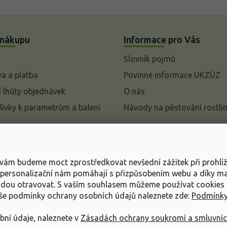
 nákupu
Informace pro Vás
Slovník pojmů
a a platba
Povinné informace UKZÚZ
 lhůty objednávek
O nás
livky k parametrům a balení
Návody na pěstování rostli
pení od kupní smlouvy
mace
s vám budeme moct zprostředkovat nevšední zážitek při prohlí
ace o ochraně osobních
, personalizační nám pomáhají s přizpůsobením webu a díky 
udou otravovat.
S vaším souhlasem můžeme používat cookies 
dní podmínky
aše podmínky ochrany osobních údajů naleznete zde:
Podmínky
bní údaje, naleznete v
Zásadách ochrany soukromí a smluvní