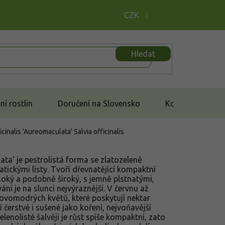
CZK
Hledat
í rostlin
Doručení na Slovensko
Kontakt
ficinalis 'Aureomaculata'
Salvia officinalis
ata' je pestrolistá forma se zlatozeleně
ickými listy. Tvoří dřevnatějící kompaktní
oký a podobně široký, s jemně plstnatými,
ání je na slunci nejvýraznější. V červnu až
alovomodrých květů, které poskytují nektar
 čerstvé i sušené jako koření, nejvoňavější
elenolisté šalvěji je růst spíše kompaktní, zato