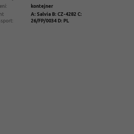
ení
:
kontejner
nt
A: Salvia B: CZ-4282 C:
ssport
:
26/FP/0034 D: PL