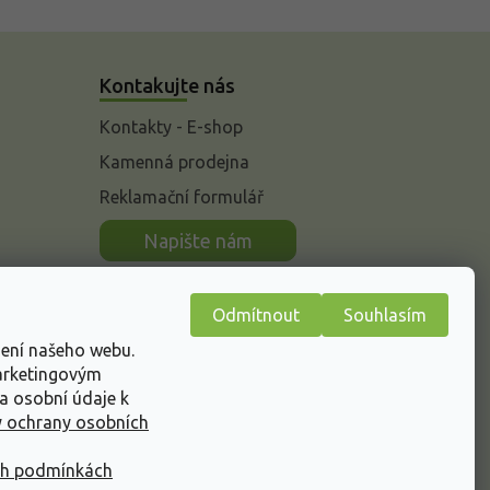
Kontakujte nás
Kontakty - E-shop
Kamenná prodejna
Reklamační formulář
n
Napište nám
Odmítnout
Souhlasím
žení našeho webu.
marketingovým
a osobní údaje k
 ochrany osobních
ch podmínkách