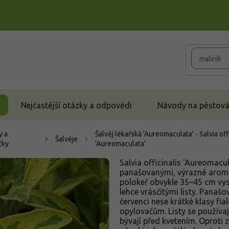
Nejčastější otázky a odpovědi
Návody na pěstován
y a
Šalvěj lékařská 'Aureomaculata' - Salvia of
Šalvěje
čky
'Aureomaculata'
Salvia officinalis 'Aureomacul
panašovanými, výrazně aromat
polokeř obvykle 35–45 cm vys
lehce vrásčitými listy. Panašov
červenci nese krátké klasy fi
opylovačům. Listy se používají
bývají před kvetením. Oproti z