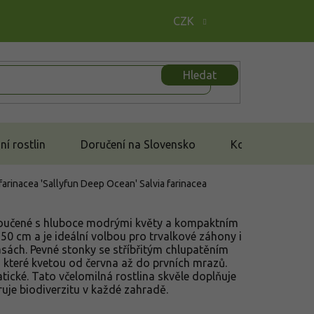
CZK
Hledat
í rostlin
Doručení na Slovensko
Kontakt
 farinacea 'Sallyfun Deep Ocean'
Salvia farinacea
moučené s hluboce modrými květy a kompaktním
50 cm a je ideální volbou pro trvalkové záhony i
sách. Pevné stonky se stříbřitým chlupatěním
 které kvetou od června až do prvních mrazů.
tické. Tato včelomilná rostlina skvěle doplňuje
ruje biodiverzitu v každé zahradě.