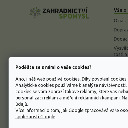
á
Vše o
p
a
O nás
t
í
Doprav
Dodací
Vysvět
rostlin
Odstou
Podělíte se s námi o vaše cookies?
Rekla
Ano, i náš web používá cookies. Díky povolení cookie
Inform
Analytické cookies používáme k analýze návštěvnosti
údajů
cookies se vám zobrazí takové reklamy, které vás neb
Obcho
personalizaci reklam a měření reklamních kampaní. N
údajů.
Více informací o tom, jak Google zpracovává vaše oso
společnosti Google
.