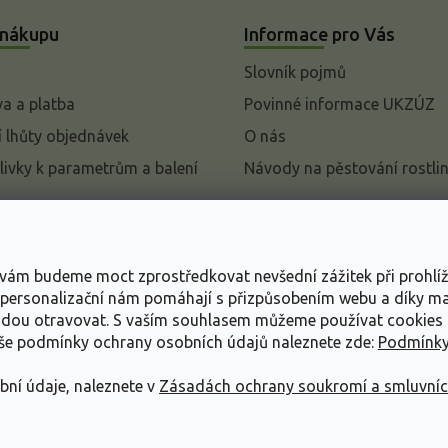
 nákupu
Informace pro Vás
Slovník pojmů
a a platba
Povinné informace UKZÚZ
 lhůty objednávek
O nás
livky k parametrům a balení
Návody na pěstování rostli
pení od kupní smlouvy
mace
s vám budeme moct zprostředkovat nevšední zážitek při prohlí
ace o ochraně osobních
, personalizační nám pomáhají s přizpůsobením webu a díky 
udou otravovat.
S vaším souhlasem můžeme používat cookies 
dní podmínky
aše podmínky ochrany osobních údajů naleznete zde:
Podmínky
bní údaje, naleznete v
Zásadách ochrany soukromí a smluvní