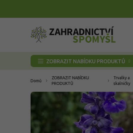
Přejít
na
obsah
ZOBRAZIT NABÍDKU PRODUKTŮ
ZOBRAZIT NABÍDKU
Trvalky a
Domů
PRODUKTŮ
skalničky