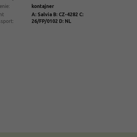
enie
:
kontajner
nt
A: Salvia B: CZ-4282 C:
ssport
:
26/FP/0102 D: NL