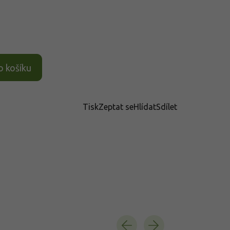
o košíku
Tisk
Zeptat se
Hlídat
Sdílet