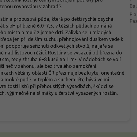
Bal
rozenou rovnováhu v zahradě.
Pla
ostín a propustná půda, která po dešti rychle osychá.
Pa
trát s pH přibližně 6,0–7,5, v těžších půdách pomáhá
ho místa a mulč z jemné drti. Zálivka se u mladých
otřeba jen při delším suchu, přehnojování dusíkem vede k
ení podporuje seříznutí odkvetlých stvolů, na jaře se
 nad listovou růžicí. Rostliny se vysazují od března do
 cm, tedy zhruba 6–8 kusů na 1 m². V nádobách se volí
ější než v záhonu, ale bez trvalého zamokření.
kách většiny oblastí ČR přezimuje bez krytu, orientačně
é a mokré půdě. V teplém a suchém létě bývá velmi
rnitosti listů při přehoustlých výsadbách, škůdci se
h, výjimečně na slimáky u čerstvě vysazených rostlin.