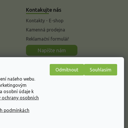
Kontakujte nás
Kontakty - E-shop
Kamenná prodejna
Reklamační formulář
n
Napište nám
Odmítnout
Souhlasím
žení našeho webu.
marketingovým
a osobní údaje k
 ochrany osobních
ch podmínkách