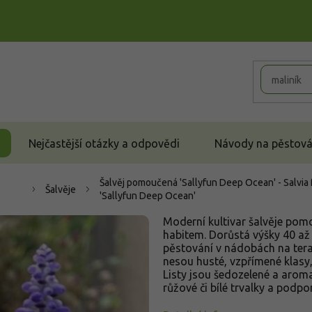
Nejčastější otázky a odpovědi
Návody na pěstován
Šalvěj pomoučená 'Sallyfun Deep Ocean' - Salvia
Šalvěje
'Sallyfun Deep Ocean'
Moderní kultivar šalvěje po
habitem. Dorůstá výšky 40 až 
pěstování v nádobách na tera
nesou husté, vzpřímené klasy,
Listy jsou šedozelené a aroma
růžové či bílé trvalky a podpo