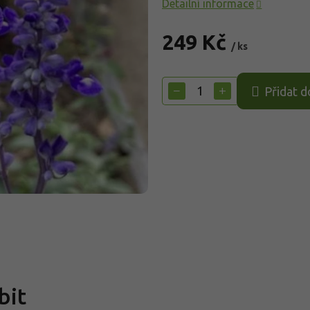
Detailní informace
249 Kč
/ ks
Měrná
cena:
−
+
Přidat d
bit