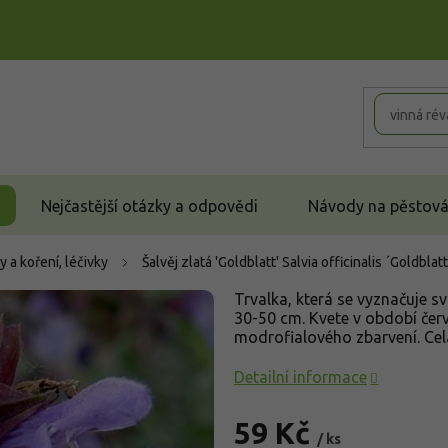
Nejčastější otázky a odpovědi
Návody na pěstován
y a koření, léčivky
Šalvěj zlatá 'Goldblatt'
Salvia officinalis ´Goldblatt
Trvalka, která se vyznačuje sv
30-50 cm. K
vete v období čer
modrofialového zbarvení. Celá
Detailní informace
59 Kč
/ ks