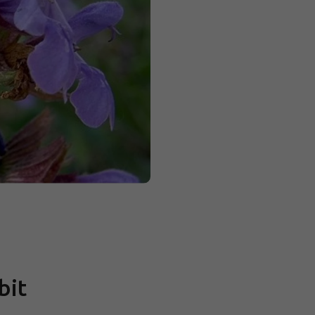
Měrná
cena:
bit