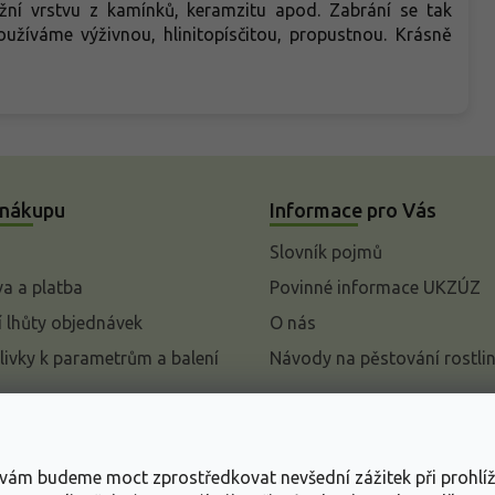
ní vrstvu z kamínků, keramzitu apod. Zabrání se tak
žíváme výživnou, hlinitopísčitou, propustnou. Krásně
 nákupu
Informace pro Vás
Slovník pojmů
a a platba
Povinné informace UKZÚZ
 lhůty objednávek
O nás
livky k parametrům a balení
Návody na pěstování rostli
pení od kupní smlouvy
mace
s vám budeme moct zprostředkovat nevšední zážitek při prohlí
ace o ochraně osobních