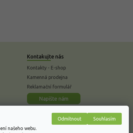
Kontakujte nás
Kontakty - E-shop
Kamenná prodejna
Reklamační formulář
n
Napište nám
Odmítnout
Souhlasím
žení našeho webu.