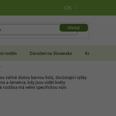
CZK
Hledat
í rostlin
Doručení na Slovensko
Kontakt
´
ou zářivě žlutou barvou listů, dorůstající výšky
vna a července, kdy jsou vidět květy
 rostlina má velmi specifickou vůni.