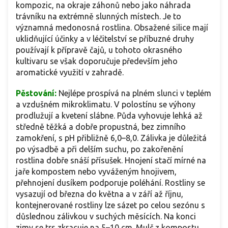
kompozic, na okraje záhonů nebo jako náhrada
trávníku na extrémně slunných místech. Je to
významná medonosná rostlina. Obsažené silice mají
uklidňující účinky a v léčitelství se příbuzné druhy
používají k přípravě čajů, u tohoto okrasného
kultivaru se však doporučuje především jeho
aromatické využití v zahradě.
Pěstování:
Nejlépe prospívá na plném slunci v teplém
a vzdušném mikroklimatu. V polostínu se výhony
prodlužují a kvetení slábne. Půda vyhovuje lehká až
středně těžká a dobře propustná, bez zimního
zamokření, s pH přibližně 6,0–8,0. Zálivka je důležitá
po výsadbě a při delším suchu, po zakořenění
rostlina dobře snáší přísušek. Hnojení stačí mírné na
jaře kompostem nebo vyváženým hnojivem,
přehnojení dusíkem podporuje poléhání. Rostliny se
vysazují od března do května a v září až říjnu,
kontejnerované rostliny lze sázet po celou sezónu s
důslednou zálivkou v suchých měsících. Na konci
zimy se trs zkracuje na 5–10 cm. Mulč z kompostu