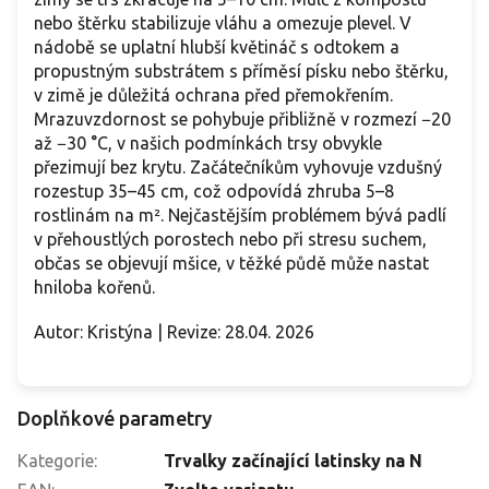
nebo štěrku stabilizuje vláhu a omezuje plevel. V
nádobě se uplatní hlubší květináč s odtokem a
propustným substrátem s příměsí písku nebo štěrku,
v zimě je důležitá ochrana před přemokřením.
Mrazuvzdornost se pohybuje přibližně v rozmezí −20
až −30 °C, v našich podmínkách trsy obvykle
přezimují bez krytu. Začátečníkům vyhovuje vzdušný
rozestup 35–45 cm, což odpovídá zhruba 5–8
rostlinám na m². Nejčastějším problémem bývá padlí
v přehoustlých porostech nebo při stresu suchem,
občas se objevují mšice, v těžké půdě může nastat
hniloba kořenů.
Autor: Kristýna | Revize: 28.04. 2026
Doplňkové parametry
Kategorie
:
Trvalky začínající latinsky na N