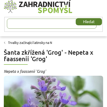
Přejít
na
obsah
Hledat
Trvalky začínající latinsky na N
Šanta zkřížená 'Grog' - Nepeta x
faassenii 'Grog'
Nepeta x faassenii 'Grog'