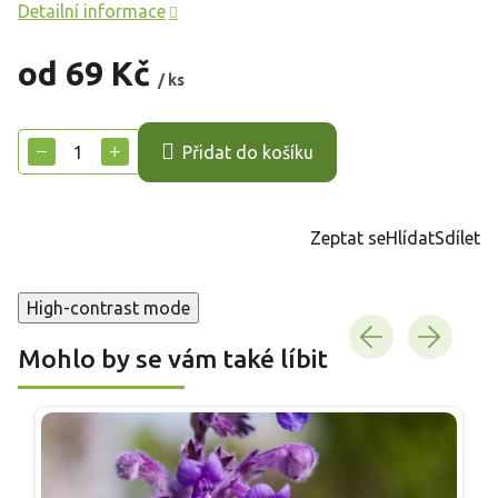
Detailní informace
od
69 Kč
/ ks
Měrná
cena:
−
+
Přidat do košíku
Zeptat se
Hlídat
Sdílet
High-contrast mode
Mohlo by se vám také líbit