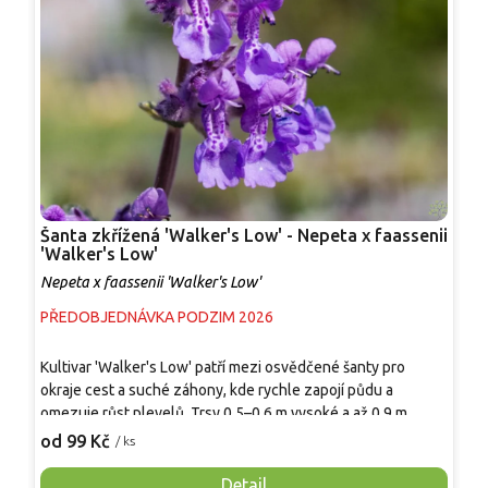
Šanta zkřížená 'Walker's Low' - Nepeta x faassenii
Š
'Walker's Low'
N
Nepeta x faassenii 'Walker's Low'
PŘEDOBJEDNÁVKA PODZIM 2026
S
Kultivar 'Walker's Low' patří mezi osvědčené šanty pro
V
okraje cest a suché záhony, kde rychle zapojí půdu a
F
omezuje růst plevelů. Trsy 0,5–0,6 m vysoké a až 0,9 m
n
široké působí přirozeně i ve venkovské zahradě. Rostlina se
v
od 99 Kč
o
/ ks
snadno kombinuje se šalvějí, rozchodníky a okrasnými
j
travami. Vhodné stanoviště představuje slunce nebo lehký
k
Detail