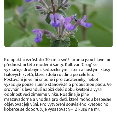
Kompaktní vzrůst do 30 cm a svěží aroma jsou hlavními
přednostmi této moderní šanty. Kultivar 'Grog' se
vyznačuje drobným, šedozeleným listem a hustými klasy
fialových květů, které zdobí rostlinu po celé léto.
Pěstování je velmi snadné i pro začátečníky, neboť
vyžaduje pouze slunné stanoviště a propustnou půdu. Ve
srovnání s levandulí nabízí delší dobu kvetení a vyšší
odolnost vůči zimnímu vlhku. Rostlina je plně
mrazuvzdorná a vhodná pro děti, které mohou bezpečně
objevovat její vůni. Pro vytvoření souvislého kvetoucího
koberce se doporučuje vysazovat 9–12 kusů na m².