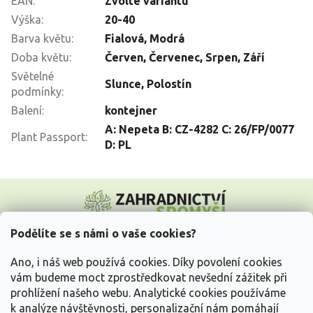
EAN
:
Zvolte variantu
Výška
:
20-40
Barva květu
:
Fialová
,
Modrá
Doba květu
:
Červen
,
Červenec
,
Srpen
,
Září
Světelné
Slunce
,
Polostín
podmínky
:
Balení
:
kontejner
A: Nepeta B: CZ-4282 C: 26/FP/0077
Plant Passport
:
D: PL
Z
á
p
a
Podělíte se s námi o vaše cookies?
t
Vše o nákupu
í
Ano, i náš web používá cookies. Díky povolení cookies
vám budeme moct zprostředkovat nevšední zážitek při
prohlížení našeho webu. Analytické cookies používáme
Informace pro Vás
k analýze návštěvnosti, personalizační nám pomáhají