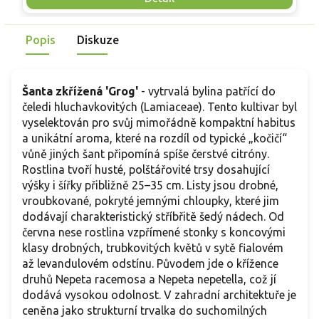
polostín, půda má být spíše lehčí a dobře odvodněná. Ve
S
srovnání s vyššími kultivary nepety zůstává při větru
z
Popis
Diskuze
stabilnější.
t
s
Šanta zkřížená 'Grog'
- vytrvalá bylina patřící do
čeledi hluchavkovitých (Lamiaceae). Tento kultivar byl
vyselektován pro svůj mimořádně kompaktní habitus
a unikátní aroma, které na rozdíl od typické „kočičí“
vůně jiných šant připomíná spíše čerstvé citróny.
Rostlina tvoří husté, polštářovité trsy dosahující
výšky i šířky přibližně 25–35 cm. Listy jsou drobné,
vroubkované, pokryté jemnými chloupky, které jim
dodávají charakteristický stříbřitě šedý nádech. Od
června nese rostlina vzpřímené stonky s koncovými
klasy drobných, trubkovitých květů v sytě fialovém
až levandulovém odstínu. Původem jde o křížence
druhů Nepeta racemosa a Nepeta nepetella, což jí
dodává vysokou odolnost. V zahradní architektuře je
ceněna jako strukturní trvalka do suchomilných