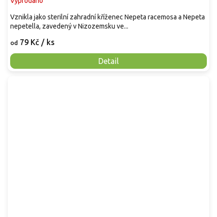
Vyprodáno
Vznikla jako sterilní zahradní kříženec Nepeta racemosa a Nepeta
nepetella, zavedený v Nizozemsku ve...
79 Kč
/ ks
od
Detail