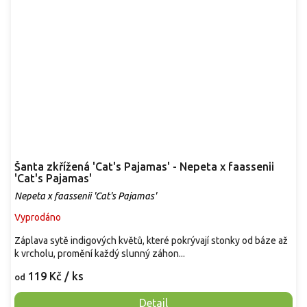
Šanta zkřížená 'Cat's Pajamas' - Nepeta x faassenii
'Cat's Pajamas'
Nepeta x faassenii 'Cat's Pajamas'
Vyprodáno
Záplava sytě indigových květů, které pokrývají stonky od báze až
k vrcholu, promění každý slunný záhon...
119 Kč
/ ks
od
Detail