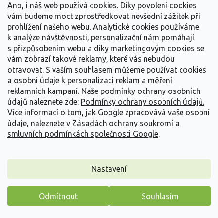
Ano, i náš web používá cookies. Díky povolení cookies
vám budeme moct zprostředkovat nevšední zážitek při
prohlížení našeho webu. Analytické cookies používáme
k analýze návštěvnosti, personalizační nám pomáhají
s přizpůsobením webu a díky marketingovým cookies se
vám zobrazí takové reklamy, které vás nebudou
otravovat.
S vaším souhlasem můžeme používat cookies
a osobní údaje k personalizaci reklam a měření
reklamních kampaní. Naše podmínky ochrany osobních
údajů naleznete zde:
Podmínky ochrany osobních údajů.
Více informací o tom, jak Google zpracovává vaše osobní
údaje, naleznete v
Zásadách ochrany soukromí a
smluvních podmínkách společnosti Google
.
Šanta zkřížená 'Mussinii' - Nepeta x faassenii mussinii
Nastavení
Nepeta x faassenii mussinii
Vyprodáno
Odmítnout
Souhlasím
Máme pro vás malý dárek
Dlouhé kvetení, aromatické listy a spolehlivý lem záhonu pro