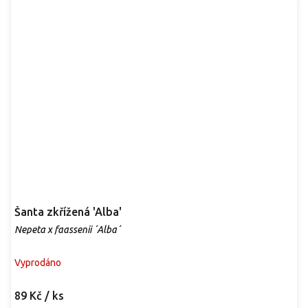
Šanta zkřížená 'Alba'
Nepeta x faassenii ´Alba´
Vyprodáno
89 Kč
/ ks