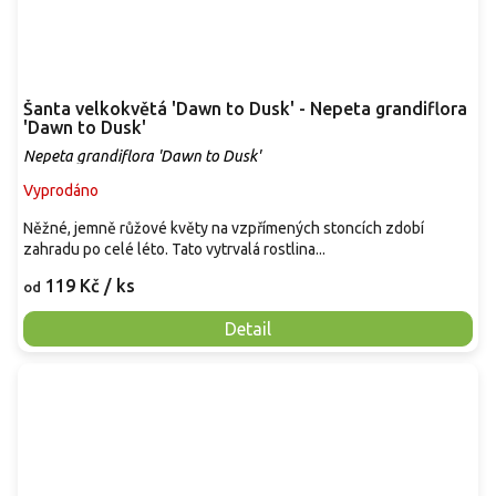
Šanta velkokvětá 'Dawn to Dusk' - Nepeta grandiflora
'Dawn to Dusk'
Nepeta grandiflora 'Dawn to Dusk'
Vyprodáno
Něžné, jemně růžové květy na vzpřímených stoncích zdobí
zahradu po celé léto. Tato vytrvalá rostlina...
119 Kč
/ ks
od
Detail