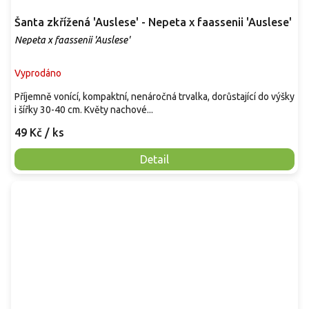
Šanta zkřížená 'Auslese' - Nepeta x faassenii 'Auslese'
Nepeta x faassenii 'Auslese'
Vyprodáno
Příjemně vonící, kompaktní, nenáročná trvalka, dorůstající do výšky
i šířky 30-40 cm. Květy nachové...
49 Kč
/ ks
Detail