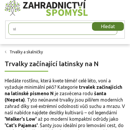
Přejít
na
obsah
Hledat
Trvalky a skalničky
Trvalky začínající latinsky na N
Hledáte rostlinu, která kvete téměř celé léto, voní a
vyžaduje minimální péči? Kategorie
trvalek začínajících
na latinské písmeno N
je zasvěcena rodu
šanta
(Nepeta)
. Tyto neúnavné trvalky jsou pilířem moderních
zahrad díky své extrémní odolnosti vůči suchu a mrazu. V
naší nabídce najdete desítky kultivarů – od legendární
'Walker's Low'
až po moderní kompaktní odrůdy jako
'Cat's Pajamas'
. Šanty jsou ideální pro lemování cest, do