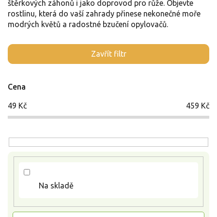
štěrkových záhonů i jako doprovod pro růže. Objevte
rostlinu, která do vaší zahrady přinese nekonečné moře
modrých květů a radostné bzučení opylovačů.
V
Zavřít filtr
ý
p
i
Cena
s
p
49
Kč
459
Kč
r
o
d
u
k
t
ů
Na skladě