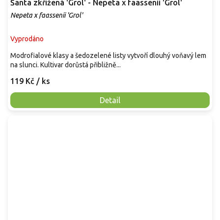
Šanta zkřížená 'Grol' - Nepeta x faassenii 'Grol'
Nepeta x faassenii 'Grol'
Vyprodáno
Modrofialové klasy a šedozelené listy vytvoří dlouhý voňavý lem
na slunci. Kultivar dorůstá přibližně...
119 Kč
/ ks
Detail