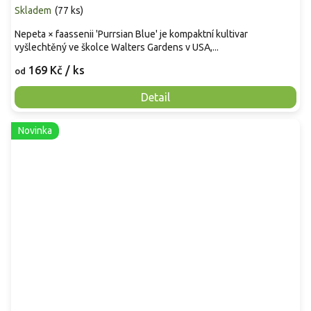
Skladem
(
77 ks
)
Nepeta × faassenii 'Purrsian Blue' je kompaktní kultivar
vyšlechtěný ve školce Walters Gardens v USA,...
169 Kč
/ ks
od
Detail
Novinka