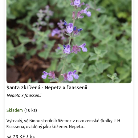
Šanta zkřížená - Nepeta x faassenii
Nepeta x faassenii
Skladem
(
10 ks
)
Vytrvalý, většinou sterilní kříženec z nizozemské školky J. H.
Faassena, uváděný jako kříženec Nepeta...
79 Kč
/ ks
od