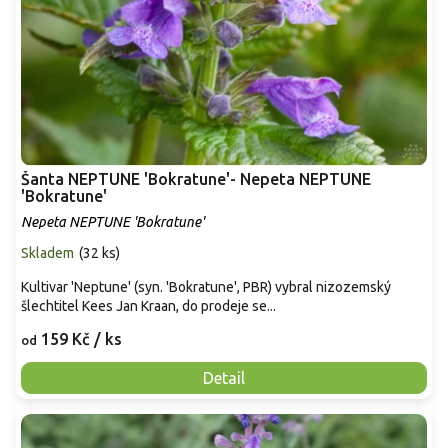
Šanta NEPTUNE 'Bokratune'- Nepeta NEPTUNE
'Bokratune'
Nepeta NEPTUNE 'Bokratune'
Skladem
(
32 ks
)
Kultivar 'Neptune' (syn. 'Bokratune', PBR) vybral nizozemský
šlechtitel Kees Jan Kraan, do prodeje se...
159 Kč
/ ks
od
Detail