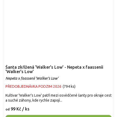
Šanta zkřížená 'Walker's Low' - Nepeta x faassenii
'Walker's Low'
Nepeta x faassenii 'Walker's Low'
PŘEDOBJEDNÁVKA PODZIM 2026
(
794 ks
)
Kultivar 'Walker's Low' patří mezi osvědčené šanty pro okraje cest
a suché záhony, kde rychle zapojí...
99 Kč
/ ks
od