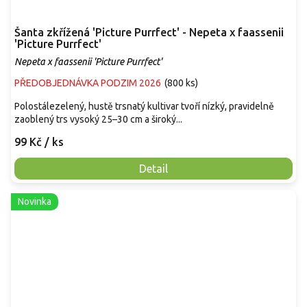
Šanta zkřížená 'Picture Purrfect' - Nepeta x faassenii
'Picture Purrfect'
Nepeta x faassenii 'Picture Purrfect'
PŘEDOBJEDNÁVKA PODZIM 2026
(
800 ks
)
Polostálezelený, hustě trsnatý kultivar tvoří nízký, pravidelně
zaoblený trs vysoký 25–30 cm a široký...
99 Kč
/ ks
Detail
Novinka