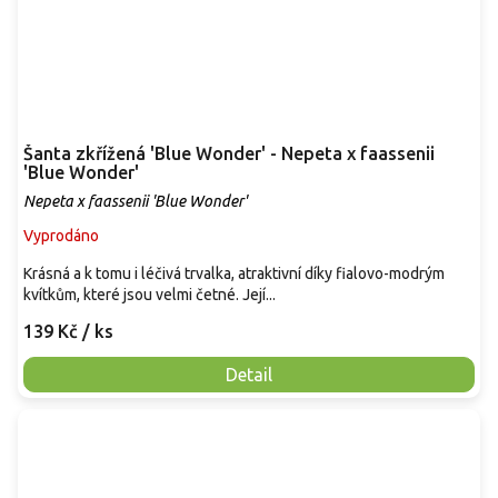
Šanta zkřížená 'Blue Wonder' - Nepeta x faassenii
'Blue Wonder'
Nepeta x faassenii 'Blue Wonder'
Vyprodáno
Krásná a k tomu i léčivá trvalka, atraktivní díky fialovo-modrým
kvítkům, které jsou velmi četné. Její...
139 Kč
/ ks
Detail