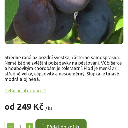
Středně raná až pozdní švestka, částečně samosprašná.
Nemá žádné zvláštní požadavky na pěstování. Vůči
šarce
a houbovitým chorobám je tolerantní. Plod je menší až
středně velký, elipsovitý a nesouměrný. Slupka je tmavě
modrá a ojíněná.
Detailní informace
od
249 Kč
/ ks
Měrná
cena:
−
+
Přidat do košíku