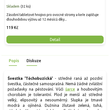
Skladem
(
32 ks
)
Zásobní tabletové hnojivo pro ovocné stromy a keře zajišťuje
dlouhodobou výživu až 12 měsíců díky...
119 Kč
Detail
Popis
Diskuze
Švestka 'Těchobuzická'
- středně raná až pozdní
švestka, částečně samosprašná. Nemá žádné zvláštní
požadavky na pěstování. Vůči
šarce
a houbovitým
chorobám je tolerantní. Plod je menší až středně
velký, elipsovitý a nesouměrný. Slupka je tmavě
modrá a ojíněná. Dužnina žlutavě zelená, tuhá,