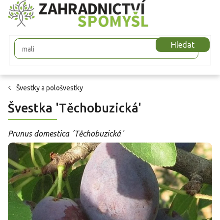
Přejít
na
obsah
Hledat
Švestky a pološvestky
Švestka 'Těchobuzická'
Prunus domestica ´Těchobuzická´