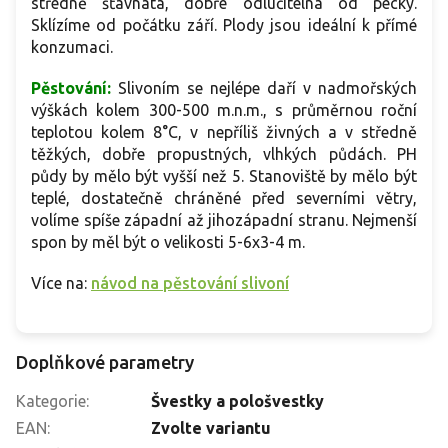
středně šťavnatá, dobře odlučitelná od pecky.
Sklízíme od počátku září. Plody jsou ideální k přímé
konzumaci.
Pěstování:
Slivoním se nejlépe daří v nadmořských
výškách kolem 300-500 m.n.m., s průměrnou roční
teplotou kolem 8°C, v nepříliš živných a v středně
těžkých, dobře propustných, vlhkých půdách. PH
půdy by mělo být vyšší než 5. Stanoviště by mělo být
teplé, dostatečně chráněné před severními větry,
volíme spíše západní až jihozápadní stranu. Nejmenší
spon by měl být o velikosti 5-6x3-4 m.
Více na:
návod na pěstování slivoní
Doplňkové parametry
Kategorie
:
Švestky a pološvestky
EAN
:
Zvolte variantu