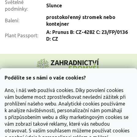
Světelné
Slunce
podmínky
:
prostokořenný stromek nebo
Balení
:
kontejner
A: Prunus B: CZ-4282 C: 23/FP/0136
Plant Passport
:
D: CZ
Z
á
p
a
Podělíte se s námi o vaše cookies?
t
Vše o nákupu
í
Ano, i náš web používá cookies. Díky povolení cookies
vám budeme moct zprostředkovat nevšední zážitek při
prohlížení našeho webu. Analytické cookies používáme
Informace pro Vás
k analýze návštěvnosti, personalizační nám pomáhají
s přizpůsobením webu a díky marketingovým cookies se
Kontakujte nás
vám zobrazí takové reklamy, které vás nebudou
otravovat.
S vaším souhlasem můžeme používat cookies