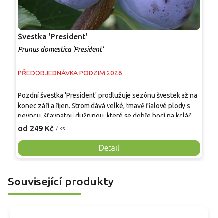
Švestka 'President'
Š
Prunus domestica 'President'
P
PŘEDOBJEDNÁVKA PODZIM 2026
P
V
Pozdní švestka 'President' prodlužuje sezónu švestek až na
n
konec září a říjen. Strom dává velké, tmavě fialové plody s
s
pevnou, šťavnatou dužninou, které se dobře hodí na koláče,
s
2
kompot i kvašení. Odrůda je cizosprašná, proto se vyplácí
od 249 Kč
/ ks
p
výsadba s opylovačem, například 'Stanley', 'Amers', ryngle
j
'Althanova' nebo 'Čačanská Lepotica'. Na běžných podnožích
Detail
o
roste středně bujně a v zahradě se uplatní při rozestupu
o
okolo 4 m. Nejlépe prospívá v živné, propustné půdě na
d
plném slunci. Odrůda je tolerantní vůči šarce.
Související produkty
m