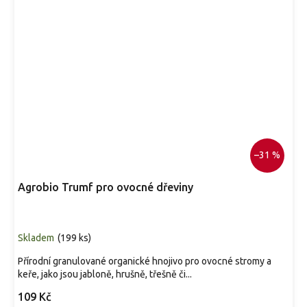
–31 %
Agrobio Trumf pro ovocné dřeviny
Skladem
(
199 ks
)
Přírodní granulované organické hnojivo pro ovocné stromy a
keře, jako jsou jabloně, hrušně, třešně či...
109 Kč