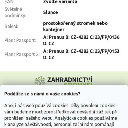
EAN
:
Zvolte variantu
Světelné
Slunce
podmínky
:
prostokořenný stromek nebo
Balení
:
kontejner
A: Prunus B: CZ-4282 C: 23/FP/0136
Plant Passport
:
D: CZ
A: Prunus B: CZ-4282 C: 23/FP/0153
Plant Passport 2
:
D: CZ
Z
á
p
a
Podělíte se s námi o vaše cookies?
t
Vše o nákupu
í
Ano, i náš web používá cookies. Díky povolení cookies
vám budeme moct zprostředkovat nevšední zážitek při
prohlížení našeho webu. Analytické cookies používáme
Informace pro Vás
k analýze návštěvnosti, personalizační nám pomáhají