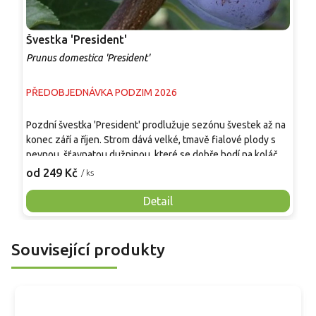
Švestka 'President'
Š
Prunus domestica 'President'
P
PŘEDOBJEDNÁVKA PODZIM 2026
P
V
Pozdní švestka 'President' prodlužuje sezónu švestek až na
n
konec září a říjen. Strom dává velké, tmavě fialové plody s
s
pevnou, šťavnatou dužninou, které se dobře hodí na koláče,
s
2
kompot i kvašení. Odrůda je cizosprašná, proto se vyplácí
od 249 Kč
/ ks
p
výsadba s opylovačem, například 'Stanley', 'Amers', ryngle
j
'Althanova' nebo 'Čačanská Lepotica'. Na běžných podnožích
Detail
o
roste středně bujně a v zahradě se uplatní při rozestupu
o
okolo 4 m. Nejlépe prospívá v živné, propustné půdě na
d
plném slunci. Odrůda je tolerantní vůči šarce.
Související produkty
m