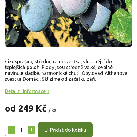
Cizosprašná, středně raná švestka, vhodnější do
teplejších poloh. Plody jsou středně velké, oválné,
navinule sladké, harmonické chuti. Opylovači Althanova,
švestka Domácí. Sklízíme od začátku září.
Detailní informace
od
249 Kč
/ ks
Měrná
cena:
−
+
Přidat do košíku