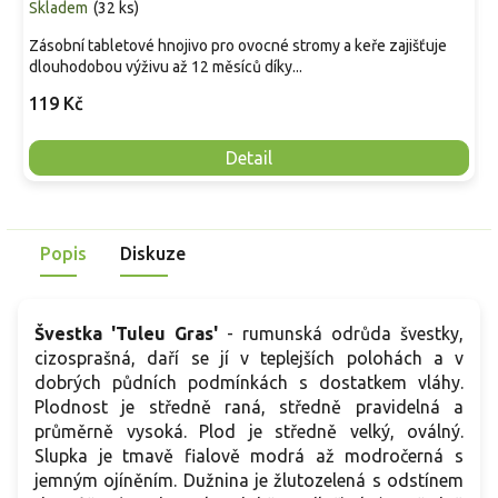
Skladem
(
32 ks
)
Zásobní tabletové hnojivo pro ovocné stromy a keře zajišťuje
dlouhodobou výživu až 12 měsíců díky...
119 Kč
Detail
Popis
Diskuze
Švestka 'Tuleu Gras'
- rumunská odrůda švestky,
cizosprašná, daří se jí v teplejších polohách a v
dobrých půdních podmínkách s dostatkem vláhy.
Plodnost je středně raná, středně pravidelná a
průměrně vysoká. Plod je středně velký, oválný.
Slupka je tmavě fialově modrá až modročerná s
jemným ojíněním. Dužnina je žlutozelená s odstínem