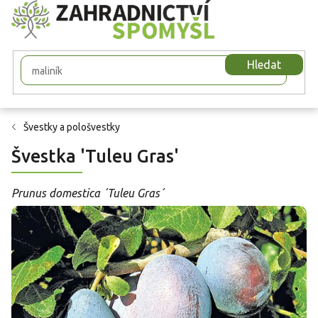
Přejít
na
obsah
Hledat
Švestky a pološvestky
Švestka 'Tuleu Gras'
Prunus domestica ´Tuleu Gras´