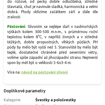
do růžové, od pecky dobře odlučitelná, středně
šťavnatá, chuť je navinule sladká, harmonická a velmi
dobrá. Plody sklízíme začátkem září a dále dle
zralosti.
Pěstování:
Slivoním se nejlépe daří v nadmořských
výškách kolem 300-500 m.n.m., s průměrnou roční
teplotou kolem 8°C, v nepříliš živných a v středně
těžkých, dobře propustných, vlhkých půdách. PH
půdy by mělo být vyšší než 5. Stanoviště by mělo být
teplé, dostatečně chráněné před severními větry,
volíme spíše západní až jihozápadní stranu. Nejmenší
spon by měl být o velikosti 5-6x3-4 m.
Více na:
návod na pěstování slivoní
Doplňkové parametry
Kategorie
:
Švestky a pološvestky