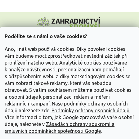
Z
á
p
a
Podělíte se s námi o vaše cookies?
t
Vše o nákupu
í
Ano, i náš web používá cookies. Díky povolení cookies
vám budeme moct zprostředkovat nevšední zážitek při
prohlížení našeho webu. Analytické cookies používáme
Informace pro Vás
k analýze návštěvnosti, personalizační nám pomáhají
s přizpůsobením webu a díky marketingovým cookies se
Kontakujte nás
vám zobrazí takové reklamy, které vás nebudou
otravovat.
S vaším souhlasem můžeme používat cookies
a osobní údaje k personalizaci reklam a měření
reklamních kampaní. Naše podmínky ochrany osobních
údajů naleznete zde:
Podmínky ochrany osobních údajů.
Více informací o tom, jak Google zpracovává vaše osobní
údaje, naleznete v
Zásadách ochrany soukromí a
smluvních podmínkách společnosti Google
.