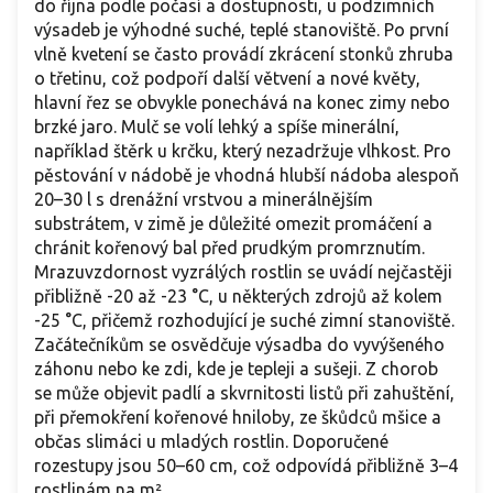
do října podle počasí a dostupnosti, u podzimních
výsadeb je výhodné suché, teplé stanoviště. Po první
vlně kvetení se často provádí zkrácení stonků zhruba
o třetinu, což podpoří další větvení a nové květy,
hlavní řez se obvykle ponechává na konec zimy nebo
brzké jaro. Mulč se volí lehký a spíše minerální,
například štěrk u krčku, který nezadržuje vlhkost. Pro
pěstování v nádobě je vhodná hlubší nádoba alespoň
20–30 l s drenážní vrstvou a minerálnějším
substrátem, v zimě je důležité omezit promáčení a
chránit kořenový bal před prudkým promrznutím.
Mrazuvzdornost vyzrálých rostlin se uvádí nejčastěji
přibližně -20 až -23 °C, u některých zdrojů až kolem
-25 °C, přičemž rozhodující je suché zimní stanoviště.
Začátečníkům se osvědčuje výsadba do vyvýšeného
záhonu nebo ke zdi, kde je tepleji a sušeji. Z chorob
se může objevit padlí a skvrnitosti listů při zahuštění,
při přemokření kořenové hniloby, ze škůdců mšice a
občas slimáci u mladých rostlin. Doporučené
rozestupy jsou 50–60 cm, což odpovídá přibližně 3–4
rostlinám na m².