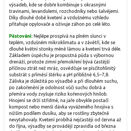
výsadeb, kde se dobře kombinuje s okrasnými
travinami, levandulemi, rozchodníky nebo šalvějemi.
Díky dlouhé době kvetení a vzdušnému vzhledu
přitahuje opylovače a oživuje záhon po celé léto.
Pěstování:
Nejlépe prospívá na plném slunci v
teplém, vzdušném mikroklimatu a v závětří, kde se
dlouhé květní stonky méně lámou a kvetení trvá déle.
Základem úspěchu je propustná půda s výbornou
drenáží, protože zimní přemokření bývá častější
příčinou ztrát než mráz, osvědčuje se písčitohlinitý
substrát s příměsí štěrku a pH přibližně 6,5–7,8.
Zálivka je důležitá po výsadbě a při dlouhém suchu,
po zakořenění je odolnost vůči suchu dobrá a
přemíra vody zvyšuje riziko kořenových hnilob.
Hnojení se drží střídmé, na jaře obvykle postačí
kompost nebo menší dávka vyváženého hnojiva s
nižším podílem dusíku, aby se rostliny zbytečně
nevytahovaly. Kvetení probíhá nejčastěji od června až
do října, výsadby se provádějí zpravidla od března