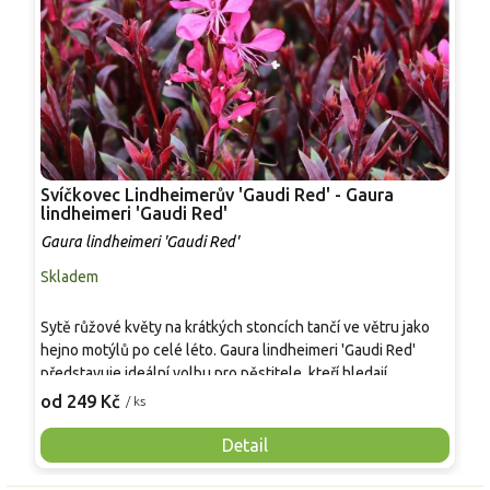
Svíčkovec Lindheimerův 'Gaudi Red' - Gaura
K
lindheimeri 'Gaudi Red'
G
Gaura lindheimeri 'Gaudi Red'
Skladem
P
D
Sytě růžové květy na krátkých stoncích tančí ve větru jako
v
hejno motýlů po celé léto. Gaura lindheimeri 'Gaudi Red'
l
představuje ideální volbu pro pěstitele, kteří hledají
o
2
neúnavně kvetoucí rostlinu s minimálními nároky na prostor.
od 249 Kč
/ ks
m
Hlavním přínosem tohoto kultivaru je jeho mimořádně
ž
kompaktní a nízký vzrůst, díky kterému se na rozdíl od
Detail
o
původních druhů nevyvrací a zůstává úhledný i v menších
d
nádobách či na okrajích záhonů. Rostlina vyniká tmavě