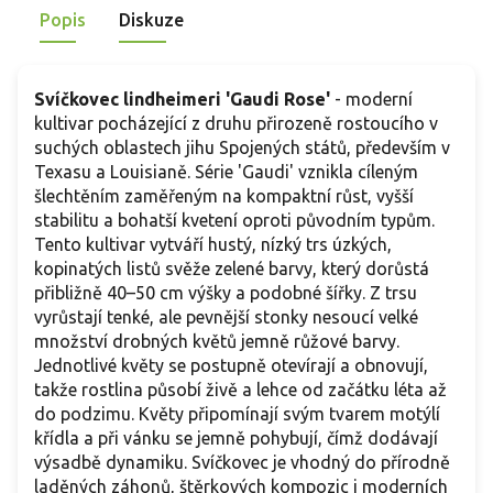
Popis
Diskuze
vínovými poupaty, která kontrastují s rozvinutými růžovými
květy a drobným zeleným olistěním. Výborně snáší horko a
sucho, což z ní dělá spolehlivou součást moderních
štěrkových zahrad nebo balkónových výsadeb.
Svíčkovec lindheimeri 'Gaudi Rose'
- moderní
kultivar pocházející z druhu přirozeně rostoucího v
suchých oblastech jihu Spojených států, především v
Texasu a Louisianě. Série 'Gaudi' vznikla cíleným
šlechtěním zaměřeným na kompaktní růst, vyšší
stabilitu a bohatší kvetení oproti původním typům.
Tento kultivar vytváří hustý, nízký trs úzkých,
kopinatých listů svěže zelené barvy, který dorůstá
přibližně 40–50 cm výšky a podobné šířky. Z trsu
vyrůstají tenké, ale pevnější stonky nesoucí velké
množství drobných květů jemně růžové barvy.
Jednotlivé květy se postupně otevírají a obnovují,
takže rostlina působí živě a lehce od začátku léta až
do podzimu. Květy připomínají svým tvarem motýlí
křídla a při vánku se jemně pohybují, čímž dodávají
výsadbě dynamiku. Svíčkovec je vhodný do přírodně
laděných záhonů, štěrkových kompozic i moderních