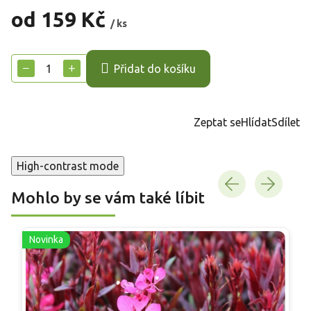
od
159 Kč
/ ks
Měrná
cena:
−
+
Přidat do košíku
Zeptat se
Hlídat
Sdílet
High-contrast mode
Mohlo by se vám také líbit
Novinka