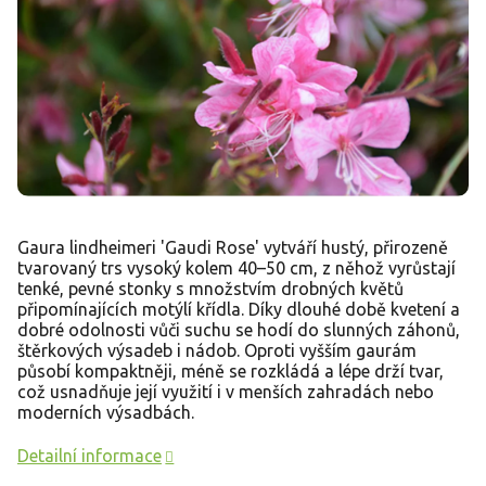
Gaura lindheimeri 'Gaudi Rose' vytváří hustý, přirozeně
tvarovaný trs vysoký kolem 40–50 cm, z něhož vyrůstají
tenké, pevné stonky s množstvím drobných květů
připomínajících motýlí křídla. Díky dlouhé době kvetení a
dobré odolnosti vůči suchu se hodí do slunných záhonů,
štěrkových výsadeb i nádob. Oproti vyšším gaurám
působí kompaktněji, méně se rozkládá a lépe drží tvar,
což usnadňuje její využití i v menších zahradách nebo
moderních výsadbách.
Detailní informace