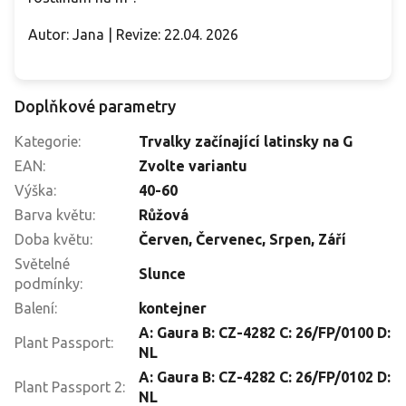
Autor: Jana | Revize: 22.04. 2026
Doplňkové parametry
Kategorie
:
Trvalky začínající latinsky na G
EAN
:
Zvolte variantu
Výška
:
40-60
Barva květu
:
Růžová
Doba květu
:
Červen
,
Červenec
,
Srpen
,
Září
Světelné
Slunce
podmínky
:
Balení
:
kontejner
A: Gaura B: CZ-4282 C: 26/FP/0100 D:
Plant Passport
:
NL
A: Gaura B: CZ-4282 C: 26/FP/0102 D:
Plant Passport 2
:
NL