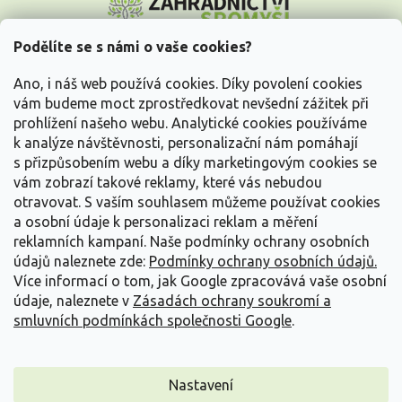
á
p
a
Podělíte se s námi o vaše cookies?
t
Vše o nákupu
í
Ano, i náš web používá cookies. Díky povolení cookies
vám budeme moct zprostředkovat nevšední zážitek při
prohlížení našeho webu. Analytické cookies používáme
Informace pro Vás
k analýze návštěvnosti, personalizační nám pomáhají
s přizpůsobením webu a díky marketingovým cookies se
Kontakujte nás
vám zobrazí takové reklamy, které vás nebudou
otravovat.
S vaším souhlasem můžeme používat cookies
a osobní údaje k personalizaci reklam a měření
reklamních kampaní. Naše podmínky ochrany osobních
údajů naleznete zde:
Podmínky ochrany osobních údajů.
Více informací o tom, jak Google zpracovává vaše osobní
údaje, naleznete v
Zásadách ochrany soukromí a
smluvních podmínkách společnosti Google
.
Vytvořil Shoptet
Nastavení