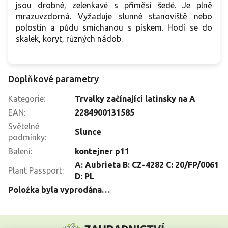
jsou drobné, zelenkavé s příměsí šedé. Je plně
mrazuvzdorná. Vyžaduje slunné stanoviště nebo
polostín a půdu smíchanou s pískem. Hodí se do
skalek, koryt, různých nádob.
Doplňkové parametry
Kategorie
:
Trvalky začínající latinsky na A
EAN
:
2284900131585
Světelné
Slunce
podmínky
:
Balení
:
kontejner p11
A: Aubrieta B: CZ-4282 C: 20/FP/0061
Plant Passport
:
D: PL
Položka byla vyprodána…
Z