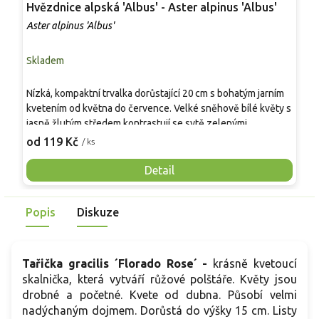
Hvězdnice alpská 'Albus' - Aster alpinus 'Albus'
H
Aster alpinus 'Albus'
A
Skladem
S
D
Nízká, kompaktní trvalka dorůstající 20 cm s bohatým jarním
c
kvetením od května do července. Velké sněhově bílé květy s
š
jasně žlutým středem kontrastují se sytě zelenými
a
9
kopinatými listy a vytvářejí výrazný dekorativní efekt. Ideální
od 119 Kč
/ ks
t
pro skalníky, přední linie záhonů nebo do nádob. Květy jsou
z
vhodné k řezu a rostlina láká opylovače.
Detail
Popis
Diskuze
Tařička gracilis ´Florado Rose´ -
krásně kvetoucí
skalnička, která vytváří růžové polštáře. Květy jsou
drobné a početné. Kvete od dubna. Působí velmi
nadýchaným dojmem. Dorůstá do výšky 15 cm. Listy