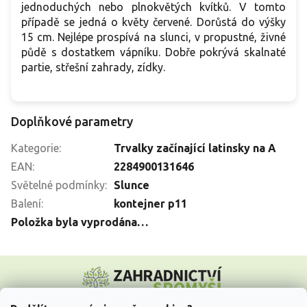
jednoduchých nebo plnokvětých kvítků. V tomto
případě se jedná o květy červené. Dorůstá do výšky
15 cm. Nejlépe prospívá na slunci, v propustné, živné
půdě s dostatkem vápníku. Dobře pokrývá skalnaté
partie, střešní zahrady, zídky.
Doplňkové parametry
Kategorie
:
Trvalky začínající latinsky na A
EAN
:
2284900131646
Světelné podmínky
:
Slunce
Balení
:
kontejner p11
Položka byla vyprodána…
Z
á
p