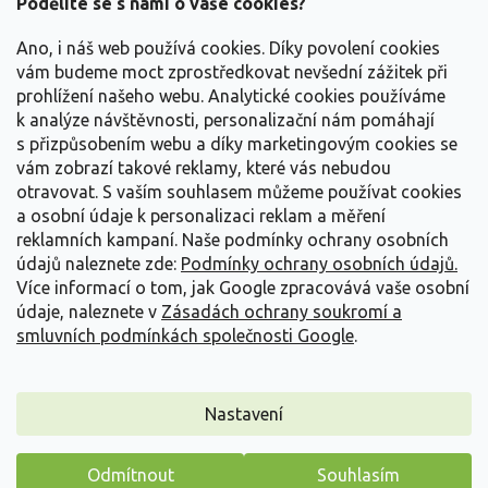
a
Podělíte se s námi o vaše cookies?
t
Vše o nákupu
í
Ano, i náš web používá cookies. Díky povolení cookies
vám budeme moct zprostředkovat nevšední zážitek při
prohlížení našeho webu. Analytické cookies používáme
Informace pro Vás
k analýze návštěvnosti, personalizační nám pomáhají
s přizpůsobením webu a díky marketingovým cookies se
Kontakujte nás
vám zobrazí takové reklamy, které vás nebudou
otravovat.
S vaším souhlasem můžeme používat cookies
a osobní údaje k personalizaci reklam a měření
reklamních kampaní. Naše podmínky ochrany osobních
údajů naleznete zde:
Podmínky ochrany osobních údajů.
Více informací o tom, jak Google zpracovává vaše osobní
údaje, naleznete v
Zásadách ochrany soukromí a
smluvních podmínkách společnosti Google
.
Vytvořil Shoptet
Nastavení
Copyright 2026
Zahradnictví Spomyšl
. Všechna práva
Odmítnout
Souhlasím