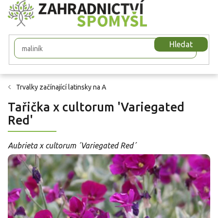
Přejít
na
obsah
Hledat
Trvalky začínající latinsky na A
Tařička x cultorum 'Variegated
Red'
Aubrieta x cultorum ´Variegated Red´