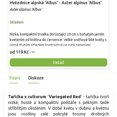
Hvězdnice alpská 'Albus' - Aster alpinus 'Albus'
H
Aster alpinus 'Albus'
A
Skladem
S
P
Nízká, kompaktní trvalka dorůstající 20 cm s bohatým jarním
k
kvetením od května do července. Velké sněhově bílé květy s
z
jasně žlutým středem kontrastují se sytě zelenými
p
8
kopinatými listy a vytvářejí výrazný dekorativní efekt. Ideální
od 119 Kč
/ ks
m
pro skalníky, přední linie záhonů nebo do nádob. Květy jsou
v
vhodné k řezu a rostlina láká opylovače.
Detail
k
n
Popis
Diskuze
Tařička x cultorum ´Variegated Red´
- tařička tvoří
nízké, husté a kompaktní polštáře s pěkným šedě
stříbřitým olistěním. V době květu v dubnu a květnu
jsou rostliny celé pokryté hrozny drobných