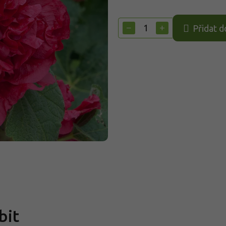
Měrná
cena:
−
+
Přidat d
bit