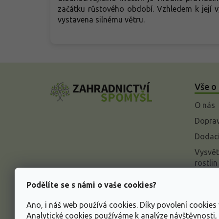
začátku růstového období. Vzhledem k její v
vystavena silnému větru.
Z
á
Vše o
p
a
O nás
t
í
Doprav
Dodací
Vysvět
rostlin
Odstou
Podělíte se s námi o vaše cookies?
Rekla
Ano, i náš web používá cookies. Díky povolení cookie
Inform
Analytické cookies používáme k analýze návštěvnosti