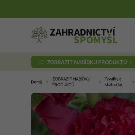
Přejít
na
obsah
ZOBRAZIT NABÍDKU PRODUKTŮ
ZOBRAZIT NABÍDKU
Trvalky a
Domů
PRODUKTŮ
skalničky