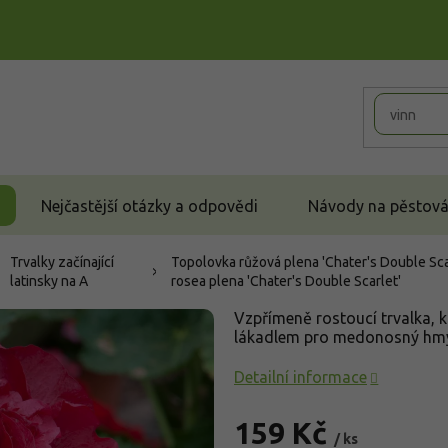
Nejčastější otázky a odpovědi
Návody na pěstován
Trvalky začínající
Topolovka růžová plena 'Chater's Double Scar
latinsky na A
rosea plena 'Chater's Double Scarlet'
Vzpřímeně rostoucí trvalka, k
lákadlem pro medonosný hm
Detailní informace
159 Kč
/ ks