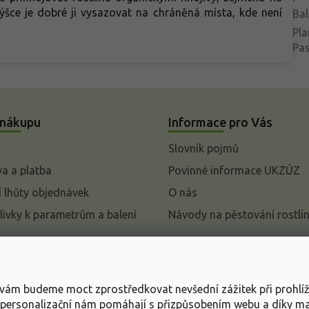
ýšce je dobré ji vysazovat na chráněná místa, kde není
Bal
Pla
Pa
 nákupu
Informace pro Vás
Slovník pojmů
a a platba
Povinné informace UKZÚZ
 lhůty objednávek
O nás
livky k parametrům a balení
Návody na pěstování rostli
pení od kupní smlouvy
mace
s vám budeme moct zprostředkovat nevšední zážitek při prohlí
ace o ochraně osobních
, personalizační nám pomáhají s přizpůsobením webu a díky 