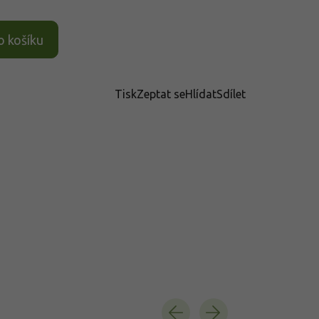
o košíku
Tisk
Zeptat se
Hlídat
Sdílet