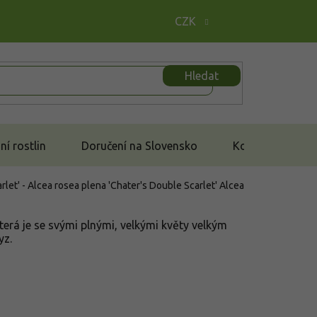
CZK
Hledat
í rostlin
Doručení na Slovensko
Kontakt
let' - Alcea rosea plena 'Chater's Double Scarlet'
Alcea
terá je se svými plnými, velkými květy velkým
yz.