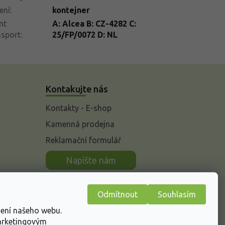
ení
:
kontejner
nt
A: Alcea B: CZ-4282 C:
ssport
:
25/FP/0072 D: NL
Kontakujte nás
Kontakty - E-shop
Kamenná prodejna
Reklamační formulář
n
Napište nám
Odmítnout
Souhlasím
žení našeho webu.
marketingovým