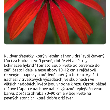
Kultivar třapatky, který v letním záhonu drží sytě červený
tón i za horka a tvoří pevné, dobře větvené trsy.
Echinacea hybrid 'Tomato Soup' kvete od července do
září, často i déle, a nese úbory 10–12 cm s rajčatově
červenými paprsky a měděně hnědým terčem. Využití
nachází v trvalkových výsadbách, ve skupinách i ve
větších nádobách, květy jsou vhodné k řezu. Oproti běžné
růžové třapatce nachové nabízí výrazně teplejší červenou
barvu. Dorůstá zhruba 70–90 cm a v létě kvete na
pevných stoncích, které dobře drží tvar.