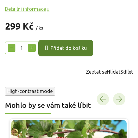
Detailní informace
299 Kč
/ ks
Měrná
cena:
−
+
Přidat do košíku
Zeptat se
Hlídat
Sdílet
High-contrast mode
Mohlo by se vám také líbit