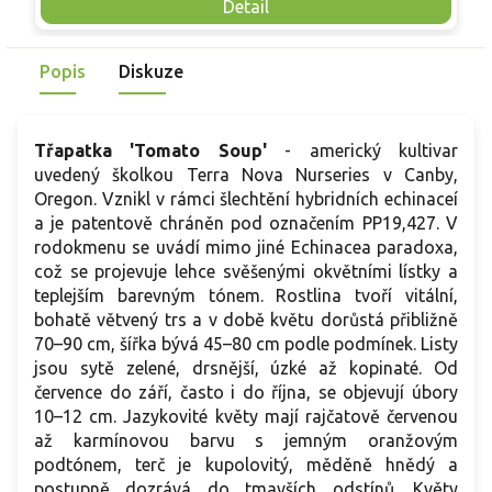
Mrazuvzdornost do −25 °C a spolehlivá vitalita z něj dělají
V
Detail
skvělou volbu pro každého pěstitele.
Popis
Diskuze
Třapatka 'Tomato Soup'
- americký kultivar
uvedený školkou Terra Nova Nurseries v Canby,
Oregon. Vznikl v rámci šlechtění hybridních echinaceí
a je patentově chráněn pod označením PP19,427. V
rodokmenu se uvádí mimo jiné Echinacea paradoxa,
což se projevuje lehce svěšenými okvětními lístky a
teplejším barevným tónem. Rostlina tvoří vitální,
bohatě větvený trs a v době květu dorůstá přibližně
70–90 cm, šířka bývá 45–80 cm podle podmínek. Listy
jsou sytě zelené, drsnější, úzké až kopinaté. Od
července do září, často i do října, se objevují úbory
10–12 cm. Jazykovité květy mají rajčatově červenou
až karmínovou barvu s jemným oranžovým
podtónem, terč je kupolovitý, měděně hnědý a
postupně dozrává do tmavších odstínů. Květy