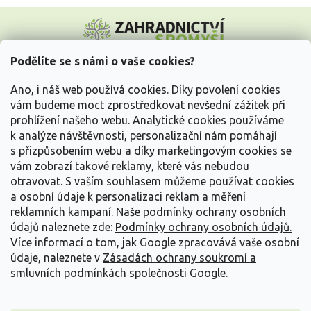
Z
á
p
a
Podělíte se s námi o vaše cookies?
t
Vše o nákupu
í
Ano, i náš web používá cookies. Díky povolení cookies
vám budeme moct zprostředkovat nevšední zážitek při
prohlížení našeho webu. Analytické cookies používáme
Informace pro Vás
k analýze návštěvnosti, personalizační nám pomáhají
s přizpůsobením webu a díky marketingovým cookies se
Kontakujte nás
vám zobrazí takové reklamy, které vás nebudou
otravovat.
S vaším souhlasem můžeme používat cookies
a osobní údaje k personalizaci reklam a měření
reklamních kampaní. Naše podmínky ochrany osobních
údajů naleznete zde:
Podmínky ochrany osobních údajů.
Více informací o tom, jak Google zpracovává vaše osobní
údaje, naleznete v
Zásadách ochrany soukromí a
smluvních podmínkách společnosti Google
.