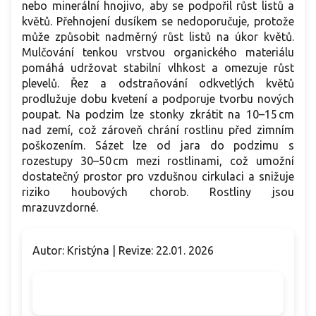
nebo minerální hnojivo, aby se podpořil růst listů a
květů. Přehnojení dusíkem se nedoporučuje, protože
může způsobit nadměrný růst listů na úkor květů.
Mulčování tenkou vrstvou organického materiálu
pomáhá udržovat stabilní vlhkost a omezuje růst
plevelů. Řez a odstraňování odkvetlých květů
prodlužuje dobu kvetení a podporuje tvorbu nových
poupat. Na podzim lze stonky zkrátit na 10–15 cm
nad zemí, což zároveň chrání rostlinu před zimním
poškozením. Sázet lze od jara do podzimu s
rozestupy 30–50 cm mezi rostlinami, což umožní
dostatečný prostor pro vzdušnou cirkulaci a snižuje
riziko houbových chorob. Rostliny jsou
mrazuvzdorné.
Autor: Kristýna | Revize: 22.01. 2026