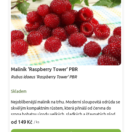
Maliník 'Raspberry Tower' PBR
P
'
Rubus idaeus 'Raspberry Tower' PBR
C
Skladem
S
Nejoblíbenější maliník na trhu. Moderní sloupovitá odrůda se
M
skvělým kompaktním růstem, která přináší od června do
A
srpna bohatou úrodu velkých, sladkých a šťavnatých plodů.
v
Pevné vzpřímené výhony tvoří elegantní habitus bez
j
od 149 Kč
o
/ ks
nutnosti opory, ideální pro nádoby, balkony i malé zahrady.
n