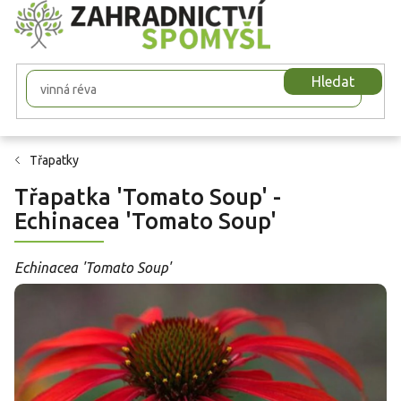
Přejít
na
obsah
Hledat
Třapatky
Třapatka 'Tomato Soup' -
Echinacea 'Tomato Soup'
Echinacea 'Tomato Soup'