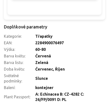
Doplňkové parametry
Kategorie
:
Třapatky
EAN
:
2284900076497
Výška
:
60-80
Barva květu
:
Červená
Barva listu
:
Zelená
Doba květu
:
Červenec
,
Říjen
Světelné
Slunce
podmínky
:
Balení
:
kontejner
A: Echinacea B: CZ-4282 C:
Plant Passport
:
26/FP/0091 D: PL