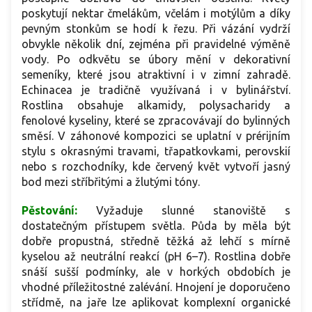
poskytují nektar čmelákům, včelám i motýlům a díky
pevným stonkům se hodí k řezu. Při vázání vydrží
obvykle několik dní, zejména při pravidelné výměně
vody. Po odkvětu se úbory mění v dekorativní
semeníky, které jsou atraktivní i v zimní zahradě.
Echinacea je tradičně využívaná i v bylinářství.
Rostlina obsahuje alkamidy, polysacharidy a
fenolové kyseliny, které se zpracovávají do bylinných
směsí. V záhonové kompozici se uplatní v prérijním
stylu s okrasnými travami, třapatkovkami, perovskií
nebo s rozchodníky, kde červený květ vytvoří jasný
bod mezi stříbřitými a žlutými tóny.
Pěstování:
Vyžaduje slunné stanoviště s
dostatečným přístupem světla. Půda by měla být
dobře propustná, středně těžká až lehčí s mírně
kyselou až neutrální reakcí (pH 6–7). Rostlina dobře
snáší sušší podmínky, ale v horkých obdobích je
vhodné příležitostné zalévání. Hnojení je doporučeno
střídmě, na jaře lze aplikovat komplexní organické