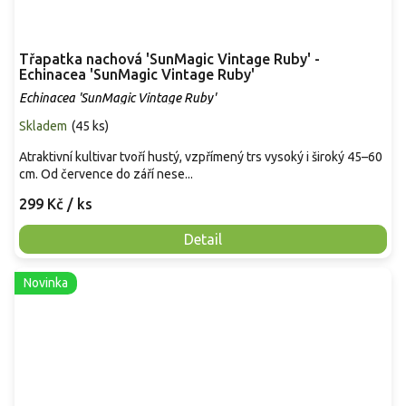
Třapatka nachová 'SunMagic Vintage Ruby' -
Echinacea 'SunMagic Vintage Ruby'
Echinacea 'SunMagic Vintage Ruby'
Skladem
(
45 ks
)
Atraktivní kultivar tvoří hustý, vzpřímený trs vysoký i široký 45–60
cm. Od července do září nese...
299 Kč
/ ks
Detail
Novinka