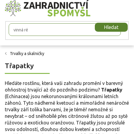
Přejít
na
obsah
Hledat
Trvalky a skalničky
Třapatky
Hledáte rostlinu, která vaši zahradu promění v barevný
ohňostroj trvající až do pozdního podzimu?
Třapatky
(Echinacea) jsou nekorunovanými královnami letních
záhonů. Tyto nádherně kvetoucí a mimořádně nenáročné
trvalky září tolika barvami, že je téměř nemožné si
nevybrat – od sněhobílé přes citrónově žlutou až po sytě
růžovou a exotickou oranžovou. Třapatky jsou proslulé
svou odolností, dlouhou dobou kvetení a schopností