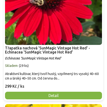
Třapatka nachová 'SunMagic Vintage Hot Red' -
Echinacea 'SunMagic Vintage Hot Red'
Echinacea 'SunMagic Vintage Hot Red'
Skladem
(
29 ks
)
Atraktivní kultivar, který tvoří hustý, vzpřímený trs vysoký 40–60
cm a široký 40–50 cm. Od června do...
299 Kč
/ ks
Detail