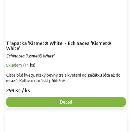
Třapatka 'Kismet® White' - Echinacea 'Kismet®
White'
Echinacea 'Kismet® White'
Skladem
(
11 ks
)
Čistě bílé květy, nízký pevný trs a kvetení od začátku léta až do
mrazů. Kultivar dorůstá přibližně...
299 Kč
/ ks
Detail