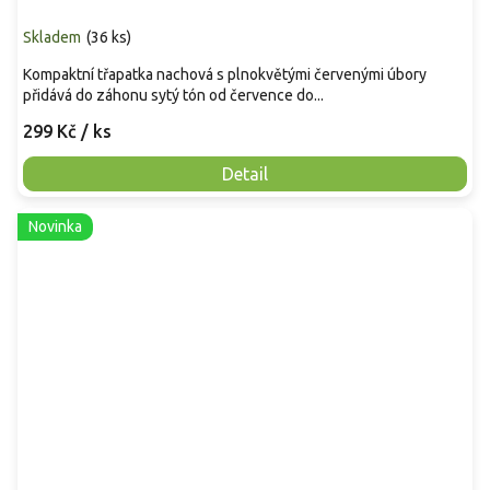
Skladem
(
36 ks
)
Kompaktní třapatka nachová s plnokvětými červenými úbory
přidává do záhonu sytý tón od července do...
299 Kč
/ ks
Detail
Novinka