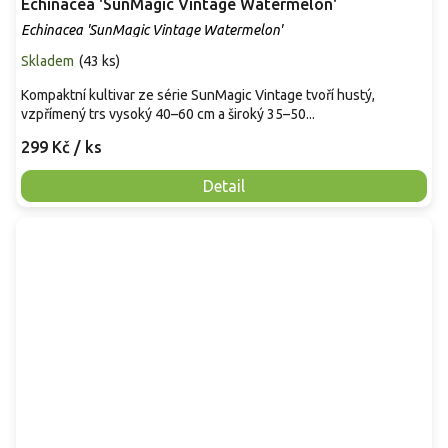
Echinacea 'SunMagic Vintage Watermelon'
Echinacea 'SunMagic Vintage Watermelon'
Skladem
(
43 ks
)
Kompaktní kultivar ze série SunMagic Vintage tvoří hustý,
vzpřímený trs vysoký 40–60 cm a široký 35–50...
299 Kč
/ ks
Detail