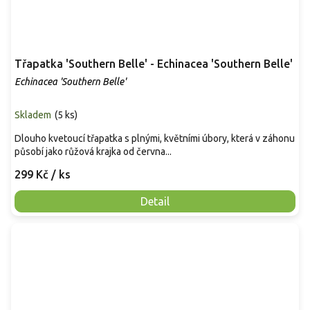
Třapatka 'Southern Belle' - Echinacea 'Southern Belle'
Echinacea 'Southern Belle'
Skladem
(
5 ks
)
Dlouho kvetoucí třapatka s plnými, květními úbory, která v záhonu
působí jako růžová krajka od června...
299 Kč
/ ks
Detail