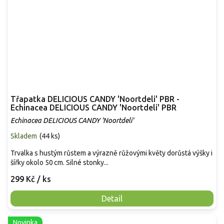
Třapatka DELICIOUS CANDY 'Noortdeli' PBR -
Echinacea DELICIOUS CANDY 'Noortdeli' PBR
Echinacea DELICIOUS CANDY 'Noortdeli'
Skladem
(
44 ks
)
Trvalka s hustým růstem a výrazně růžovými květy dorůstá výšky i
šířky okolo 50 cm. Silné stonky...
299 Kč
/ ks
Detail
Novinka