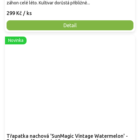
záhon celé léto. Kultivar dorůstá přibližně...
299 Kč
/ ks
Detail
Novinka
Třapatka nachová 'SunMagic Vintage Watermelon' -