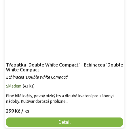
Třapatka 'Double White Compact' - Echinacea 'Double
White Compact'
Echinacea 'Double White Compact'
Skladem
(
43 ks
)
Plné bílé květy, pevný nízký trs a dlouhé kvetení pro záhony i
nádoby. Kultivar dorůstá přibližně...
299 Kč
/ ks
Detail