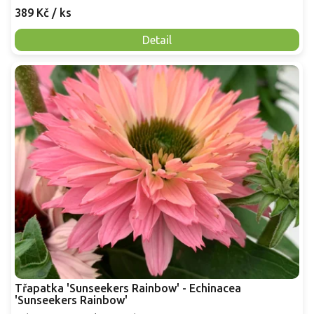
389 Kč
/ ks
Detail
Třapatka 'Sunseekers Rainbow' - Echinacea
'Sunseekers Rainbow'