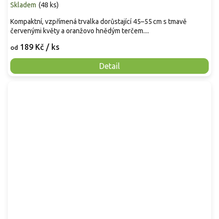
Skladem
(
48 ks
)
Kompaktní, vzpřímená trvalka dorůstající 45–55 cm s tmavě
červenými květy a oranžovo hnědým terčem....
189 Kč
/ ks
od
Detail