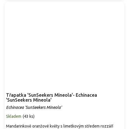
Třapatka 'SunSeekers Mineola'- Echinacea
'SunSeekers Mineola'
Echinacea 'SunSeekers Mineola'
Skladem
(
43 ks
)
Mandarinkově oranžové květy s limetkovým středem rozzáří