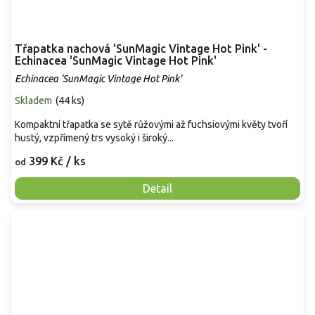
Třapatka nachová 'SunMagic Vintage Hot Pink' -
Echinacea 'SunMagic Vintage Hot Pink'
Echinacea 'SunMagic Vintage Hot Pink'
Skladem
(
44 ks
)
Kompaktní třapatka se sytě růžovými až fuchsiovými květy tvoří
hustý, vzpřímený trs vysoký i široký...
399 Kč
/ ks
od
Detail