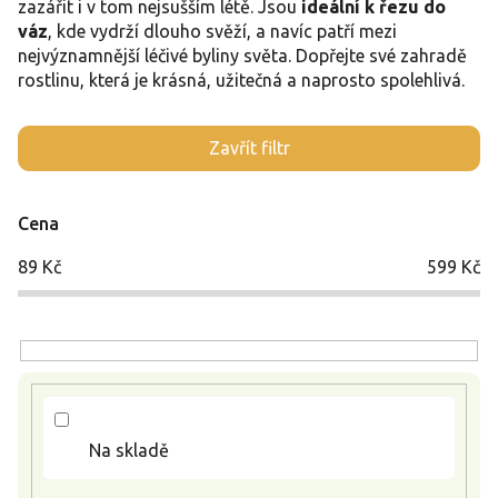
zazářit i v tom nejsušším létě. Jsou
ideální k řezu do
váz
, kde vydrží dlouho svěží, a navíc patří mezi
nejvýznamnější léčivé byliny světa. Dopřejte své zahradě
rostlinu, která je krásná, užitečná a naprosto spolehlivá.
V
Zavřít filtr
ý
p
i
Cena
s
p
89
Kč
599
Kč
r
o
d
u
k
t
ů
Na skladě