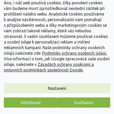
Ano, i náš web používá cookies. Díky povolení cookies
Detail
vám budeme moct zprostředkovat nevšední zážitek při
prohlížení našeho webu. Analytické cookies používáme
k analýze návštěvnosti, personalizační nám pomáhají
s přizpůsobením webu a díky marketingovým cookies se
vám zobrazí takové reklamy, které vás nebudou
otravovat.
S vaším souhlasem můžeme používat cookies
a osobní údaje k personalizaci reklam a měření
reklamních kampaní. Naše podmínky ochrany osobních
údajů naleznete zde:
Podmínky ochrany osobních údajů.
Více informací o tom, jak Google zpracovává vaše osobní
údaje, naleznete v
Zásadách ochrany soukromí a
smluvních podmínkách společnosti Google
.
Nastavení
Třapatka Sunmagic 'Watermelon Dark Pink' -
Echinacea Sunmagic 'Watermelon Dark Pink'
Odmítnout
Souhlasím
Echinacea 'Sunmagic Watermelon Dark Pink'
Máme pro vás malý dárek