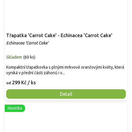
Třapatka 'Carrot Cake' - Echinacea 'Carrot Cake'
Echinacea 'Carrot Cake'
Skladem
(
60 ks
)
Kompaktní třapatkovka s plnými mrkvově oranžovými květy, která
vyniká v přední části záhonů i v...
299 Kč
/ ks
od
Detail
Novinka