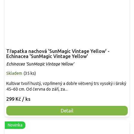
Třapatka nachová 'SunMagic Vintage Yellow' -
Echinacea 'SunMagic Vintage Yellow'
Echinacea 'SunMagic Vintage Yellow'
Skladem
(
35 ks
)
Kultivar tvoří hustý, vzpřímený a dobře větvený trs vysoký i široký
45–60 cm. Od června do září, za...
299 Kč
/ ks
Detail
Novinka