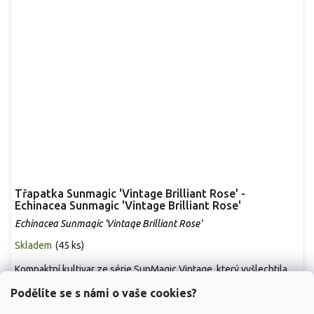
Třapatka Sunmagic 'Vintage Brilliant Rose' -
Echinacea Sunmagic 'Vintage Brilliant Rose'
Echinacea Sunmagic 'Vintage Brilliant Rose'
Skladem
(
45 ks
)
Kompaktní kultivar ze série SunMagic Vintage, který vyšlechtila
německá společnost Bull Plant...
Podělíte se s námi o vaše cookies?
299 Kč
/ ks