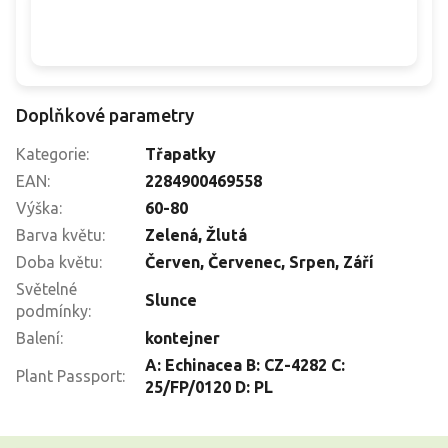
Doplňkové parametry
Kategorie
:
Třapatky
EAN
:
2284900469558
Výška
:
60-80
Barva květu
:
Zelená
,
Žlutá
Doba květu
:
Červen
,
Červenec
,
Srpen
,
Září
Světelné
Slunce
podmínky
:
Balení
:
kontejner
A: Echinacea B: CZ-4282 C:
Plant Passport
:
25/FP/0120 D: PL
Z