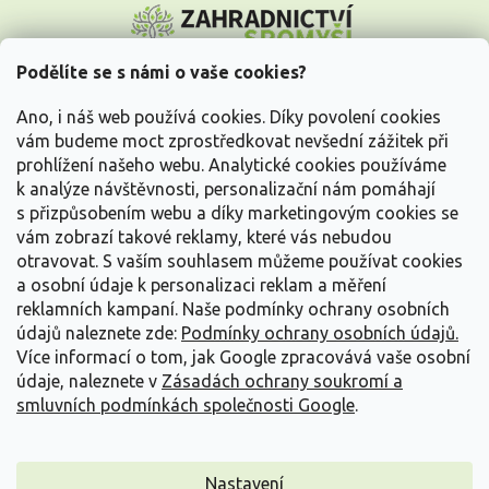
á
p
a
Podělíte se s námi o vaše cookies?
t
Vše o nákupu
í
Ano, i náš web používá cookies. Díky povolení cookies
vám budeme moct zprostředkovat nevšední zážitek při
prohlížení našeho webu. Analytické cookies používáme
Informace pro Vás
k analýze návštěvnosti, personalizační nám pomáhají
s přizpůsobením webu a díky marketingovým cookies se
Kontakujte nás
vám zobrazí takové reklamy, které vás nebudou
otravovat.
S vaším souhlasem můžeme používat cookies
a osobní údaje k personalizaci reklam a měření
reklamních kampaní. Naše podmínky ochrany osobních
údajů naleznete zde:
Podmínky ochrany osobních údajů.
Více informací o tom, jak Google zpracovává vaše osobní
údaje, naleznete v
Zásadách ochrany soukromí a
smluvních podmínkách společnosti Google
.
Vytvořil Shoptet
Nastavení