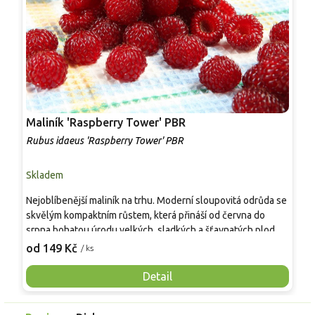
Maliník 'Raspberry Tower' PBR
P
'
Rubus idaeus 'Raspberry Tower' PBR
C
Skladem
S
Nejoblíbenější maliník na trhu. Moderní sloupovitá odrůda se
M
skvělým kompaktním růstem, která přináší od června do
A
srpna bohatou úrodu velkých, sladkých a šťavnatých plodů.
v
Pevné vzpřímené výhony tvoří elegantní habitus bez
j
od 149 Kč
o
/ ks
nutnosti opory, ideální pro nádoby, balkony i malé zahrady.
n
Mrazuvzdornost do −25 °C a spolehlivá vitalita z něj dělají
V
Detail
skvělou volbu pro každého pěstitele.