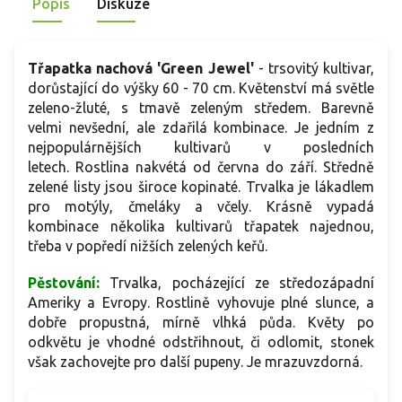
Popis
Diskuze
Třapatka nachová 'Green Jewel'
-
trsovitý kultivar,
dorůstající do výšky 60 - 70 cm. Květenství má světle
zeleno-žluté, s tmavě zeleným středem. Barevně
velmi nevšední, ale zdařilá kombinace. J
e jedním z
nejpopulárnějších kultivarů v posledních
letech.
Rostlina nakvétá od června do září. Středně
zelené listy jsou široce kopinaté. Trvalka je lákadlem
pro motýly, čmeláky a včely. Krásně vypadá
kombinace několika kultivarů třapatek najednou,
třeba v popředí nižších zelených keřů.
Pěstování:
T
rvalka, pocházející ze středozápadní
Ameriky a Evropy. Rostlině vyhovuje plné slunce, a
dobře propustná, mírně vlhká půda. Květy po
odkvětu je vhodné odstřihnout, či odlomit, stonek
však zachovejte pro další pupeny. Je mrazuvzdorná.