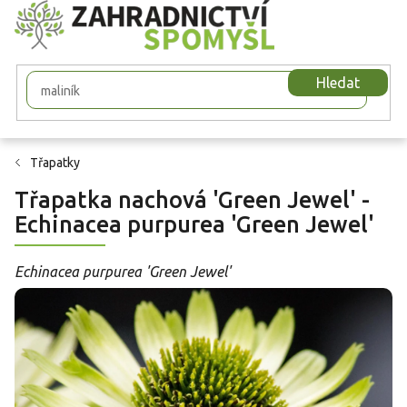
Přejít
na
obsah
Hledat
Třapatky
Třapatka nachová 'Green Jewel' -
Echinacea purpurea 'Green Jewel'
Echinacea purpurea 'Green Jewel'