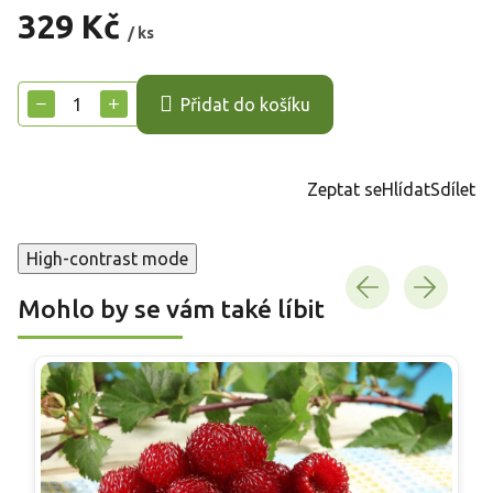
329 Kč
/ ks
Měrná
cena:
−
+
Přidat do košíku
Zeptat se
Hlídat
Sdílet
High-contrast mode
Mohlo by se vám také líbit