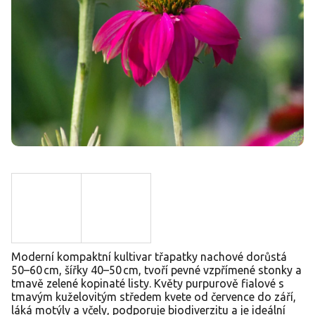
Moderní kompaktní kultivar třapatky nachové dorůstá
50–60 cm, šířky 40–50 cm, tvoří pevné vzpřímené stonky a
tmavě zelené kopinaté listy. Květy purpurově fialové s
tmavým kuželovitým středem kvete od července do září,
láká motýly a včely, podporuje biodiverzitu a je ideální