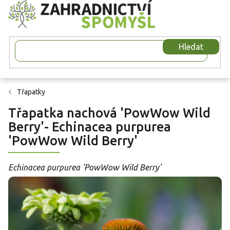
Přejít
na
obsah
Hledat
Třapatky
Třapatka nachová 'PowWow Wild
Berry'- Echinacea purpurea
'PowWow Wild Berry'
Echinacea purpurea 'PowWow Wild Berry'