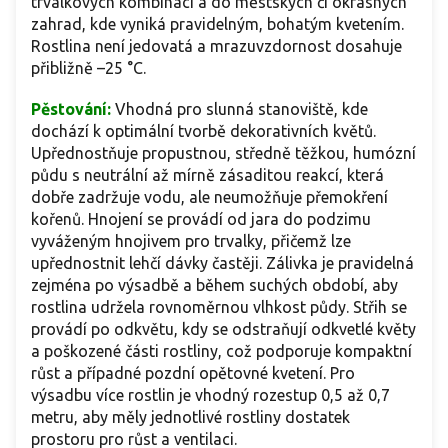
trvalkových kombinací a do městských či okrasných
zahrad, kde vyniká pravidelným, bohatým kvetením.
Rostlina není jedovatá a mrazuvzdornost dosahuje
přibližně –25 °C.
Pěstování:
Vhodná pro slunná stanoviště, kde
dochází k optimální tvorbě dekorativních květů.
Upřednostňuje propustnou, středně těžkou, humózní
půdu s neutrální až mírně zásaditou reakcí, která
dobře zadržuje vodu, ale neumožňuje přemokření
kořenů. Hnojení se provádí od jara do podzimu
vyváženým hnojivem pro trvalky, přičemž lze
upřednostnit lehčí dávky častěji. Zálivka je pravidelná
zejména po výsadbě a během suchých období, aby
rostlina udržela rovnoměrnou vlhkost půdy. Střih se
provádí po odkvětu, kdy se odstraňují odkvetlé květy
a poškozené části rostliny, což podporuje kompaktní
růst a případné pozdní opětovné kvetení. Pro
výsadbu více rostlin je vhodný rozestup 0,5 až 0,7
metru, aby měly jednotlivé rostliny dostatek
prostoru pro růst a ventilaci.