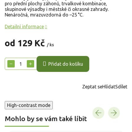
pro přední plochy záhonů, trvalkové kombinace,
skupinové výsadby i městské či okrasné zahrady.
Nenáročná, mrazuvzdorná do –25 °C.
Detailní informace
od
129 Kč
/ ks
Měrná
cena:
−
+
Přidat do košíku
Zeptat se
Hlídat
Sdílet
High-contrast mode
Mohlo by se vám také líbit