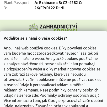
Plant Passport
A: Echinacea B: CZ-4282 C:
3
:
26/FP/0122 D: NL
Z
á
p
a
Podělíte se s námi o vaše cookies?
t
Vše o nákupu
í
Ano, i náš web používá cookies. Díky povolení cookies
vám budeme moct zprostředkovat nevšední zážitek při
prohlížení našeho webu. Analytické cookies používáme
Informace pro Vás
k analýze návštěvnosti, personalizační nám pomáhají
s přizpůsobením webu a díky marketingovým cookies se
Kontakujte nás
vám zobrazí takové reklamy, které vás nebudou
otravovat.
S vaším souhlasem můžeme používat cookies
a osobní údaje k personalizaci reklam a měření
reklamních kampaní. Naše podmínky ochrany osobních
údajů naleznete zde:
Podmínky ochrany osobních údajů.
Více informací o tom, jak Google zpracovává vaše osobní
údaje, naleznete v
Zásadách ochrany soukromí a