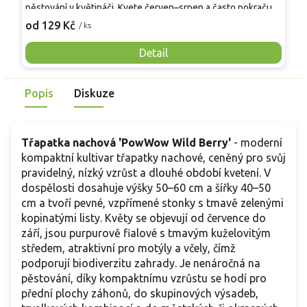
pěstování v květináči. Kvete červen–srpen a často pokračuje
s
do září, květy jsou bílé s výrazným žlutým terčem. Stonky
k
od 129 Kč
o
/ ks
bývají pevné, proto se uplatní i k řezu a do suchých vazeb.
č
Po zakořenění snáší sucho, při zamokření se zhoršuje
p
Detail
zdravotní stav trsu. Rostliny dorůstají přibližně 40–50 cm na
z
výšku a 30–45 cm do šířky, vytvářejí hustý trs s drsnějšími,
Popis
Diskuze
zelenými listy.
Třapatka nachová 'PowWow Wild Berry'
- moderní
kompaktní kultivar třapatky nachové, ceněný pro svůj
pravidelný, nízký vzrůst a dlouhé období kvetení. V
dospělosti dosahuje výšky 50–60 cm a šířky 40–50
cm a tvoří pevné, vzpřímené stonky s tmavě zelenými
kopinatými listy. Květy se objevují od července do
září, jsou purpurově fialové s tmavým kuželovitým
středem, atraktivní pro motýly a včely, čímž
podporují biodiverzitu zahrady. Je nenáročná na
pěstování, díky kompaktnímu vzrůstu se hodí pro
přední plochy záhonů, do skupinových výsadeb,