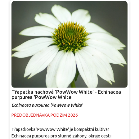
Třapatka nachová 'PowWow White' - Echinacea
T
purpurea 'PowWow White'
p
Echinacea purpurea 'PowWow White'
E
PŘEDOBJEDNÁVKA PODZIM 2026
P
Třapatkovka 'PowWow White' je kompaktní kultivar
K
Echinacea purpurea pro slunné záhony, okraje cest i
k