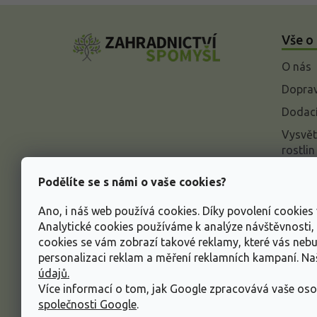
Z
á
Vše o
p
a
O nás
t
í
Doprav
Dodací
Vysvět
rostlin
Odstou
Podělíte se s námi o vaše cookies?
Rekla
Ano, i náš web používá cookies. Díky povolení cookie
Inform
Analytické cookies používáme k analýze návštěvnosti
údajů
cookies se vám zobrazí takové reklamy, které vás neb
Obcho
personalizaci reklam a měření reklamních kampaní. N
údajů.
Více informací o tom, jak Google zpracovává vaše oso
společnosti Google
.