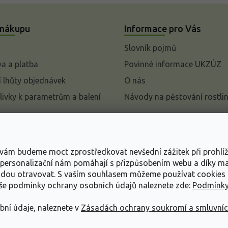
 nákupu
Informace pro Vás
Slovník pojmů
a a platba
Povinné informace UKZÚZ
 lhůty objednávek
O nás
livky k parametrům a balení
Návody na pěstování rostli
pení od kupní smlouvy
mace
s vám budeme moct zprostředkovat nevšední zážitek při prohlí
ace o ochraně osobních
, personalizační nám pomáhají s přizpůsobením webu a díky 
udou otravovat.
S vaším souhlasem můžeme používat cookies 
dní podmínky
aše podmínky ochrany osobních údajů naleznete zde:
Podmínky
bní údaje, naleznete v
Zásadách ochrany soukromí a smluvní