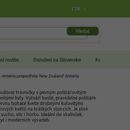
CZK
Hledat
í rostlin
Doručení na Slovensko
Kontakt
- Armeria juniperifolia 'New Zealand'
Armeria
kultivar trávničky s pevným polštářovitým
vitými listy. Vytváří husté, pravidelné polštáře
ervnu bohatě kvete drobnými kulovitými
žových květů na krátkých stoncích. Je plně
ucho, vítr i horko. Ideální do skalniček,
ryt i moderních výsadeb.