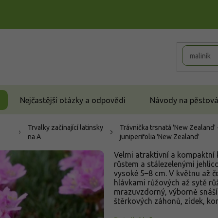
Nejčastější otázky a odpovědi
Návody na pěstován
Trvalky začínající latinsky
Trávnička trsnatá 'New Zealand' 
na A
juniperifolia 'New Zealand'
Velmi atraktivní a kompaktní 
růstem a stálezelenými jehlico
vysoké 5–8 cm. V květnu až č
hlávkami růžových až sytě rů
mrazuvzdorný, výborně snáší s
štěrkových záhonů, zídek, ko