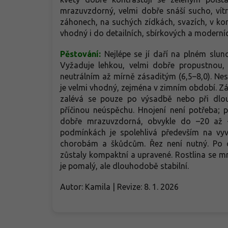
mrazuvzdorný, velmi dobře snáší sucho, vítr 
záhonech, na suchých zídkách, svazích, v ko
vhodný i do detailních, sbírkových a moderní
Pěstování:
Nejlépe se jí daří na plném slunc
Vyžaduje lehkou, velmi dobře propustnou, 
neutrálním až mírně zásaditým (6,5–8,0). Ne
je velmi vhodný, zejména v zimním období. Zá
zalévá se pouze po výsadbě nebo při dlou
příčinou neúspěchu. Hnojení není potřeba; p
dobře mrazuvzdorná, obvykle do –20 až 
podmínkách je spolehlivá především na vy
chorobám a škůdcům. Řez není nutný. Po od
zůstaly kompaktní a upravené. Rostlina se mn
je pomalý, ale dlouhodobě stabilní.
Autor: Kamila | Revize: 8. 1. 2026