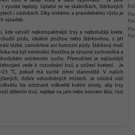
Bal
i vysoké teploty. Uplatní se ve skalničkách, štěrkových
rytech i nádobách. Díky nízkému a pravidelnému růstu je
Pla
ch výsadeb.
Pa
Pla
i, kde vytváří nejkompaktnější trsy a nejbohatěji kvete.
Pas
chudší půdu, ideálně písčitou nebo štěrkovitou, s pH
snáší těžké, zamokřené ani humózní půdy. Štěrkový mulč
livka má být minimální. Rostlina je výrazně suchomilná a
hodobém extrémním suchu. Přemokření je nejčastější
řehnojení vede k rozvolnění trsů a snížení kvetení. Je
–23 °C, pokud má suché zimní stanoviště. V našich
výšených, dobře odvodněných místech. Je odolná vůči
květu lze odstranit odkvetlé květní stvoly, aby trsy
oží dělením trsů, nejlépe na jaře nebo koncem léta; růst