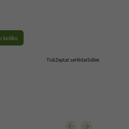
o košíku
Tisk
Zeptat se
Hlídat
Sdílet