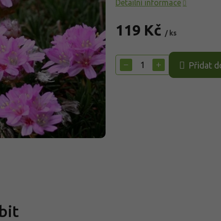
Detailní informace
119 Kč
/ ks
Měrná
cena:
−
+
Přidat d
bit