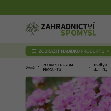
Přejít
na
obsah
ZOBRAZIT NABÍDKU PRODUKTŮ
ZOBRAZIT NABÍDKU
Trvalky a
Domů
PRODUKTŮ
skalničky