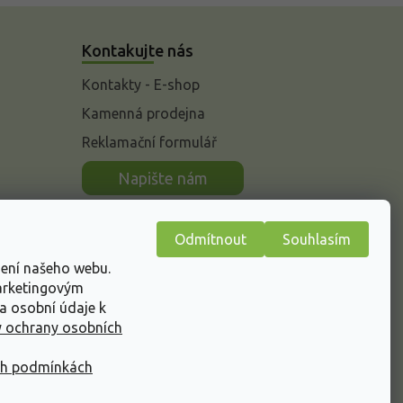
Kontakujte nás
Kontakty - E-shop
Kamenná prodejna
Reklamační formulář
n
Napište nám
Odmítnout
Souhlasím
žení našeho webu.
marketingovým
a osobní údaje k
 ochrany osobních
ch podmínkách