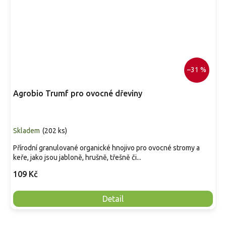
–31 %
Agrobio Trumf pro ovocné dřeviny
Skladem
(
202 ks
)
Přírodní granulované organické hnojivo pro ovocné stromy a
keře, jako jsou jabloně, hrušně, třešně či...
109 Kč
Detail