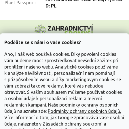
Plant Passport
:
D: PL
Z
á
p
a
Podělíte se s námi o vaše cookies?
t
Vše o nákupu
í
Ano, i náš web používá cookies. Díky povolení cookies
vám budeme moct zprostředkovat nevšední zážitek při
prohlížení našeho webu. Analytické cookies používáme
Informace pro Vás
k analýze návštěvnosti, personalizační nám pomáhají
s přizpůsobením webu a díky marketingovým cookies se
Kontakujte nás
vám zobrazí takové reklamy, které vás nebudou
otravovat.
S vaším souhlasem můžeme používat cookies
a osobní údaje k personalizaci reklam a měření
reklamních kampaní. Naše podmínky ochrany osobních
údajů naleznete zde:
Podmínky ochrany osobních údajů.
Více informací o tom, jak Google zpracovává vaše osobní
údaje, naleznete v
Zásadách ochrany soukromí a