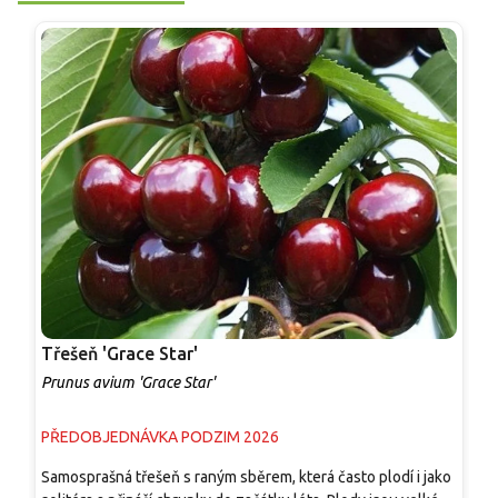
Třešeň 'Grace Star'
T
Prunus avium 'Grace Star'
P
PŘEDOBJEDNÁVKA PODZIM 2026
P
Samosprašná třešeň s raným sběrem, která často plodí i jako
P