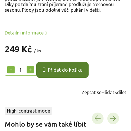
Díky pozdnímu zrání příjemně prodlužuje třešňovou
sezonu. Plody jsou odolné vůči pukání v dešti.
Detailní informace
249 Kč
/ ks
Měrná
cena:
−
+
Přidat do košíku
Zeptat se
Hlídat
Sdílet
High-contrast mode
Mohlo by se vám také líbit