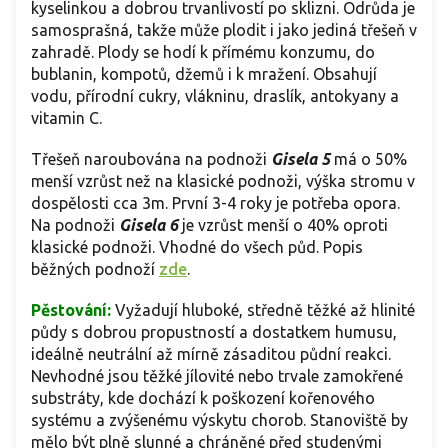
kyselinkou a dobrou trvanlivostí po sklizni. Odrůda je
samosprašná, takže může plodit i jako jediná třešeň v
zahradě. Plody se hodí k přímému konzumu, do
bublanin, kompotů, džemů i k mražení. Obsahují
vodu, přírodní cukry, vlákninu, draslík, antokyany a
vitamin C.
Třešeň naroubována na podnoži
Gisela 5
má o 50%
menší vzrůst než na klasické podnoži, výška stromu v
dospělosti cca 3m. První 3-4 roky je potřeba opora.
Na podnoži
Gisela 6
je vzrůst menší o 40% oproti
klasické podnoži. Vhodné do všech půd. Popis
běžných podnoží
zde
.
Pěstování:
Vyžadují hluboké, středně těžké až hlinité
půdy s dobrou propustností a dostatkem humusu,
ideálně neutrální až mírně zásaditou půdní reakci.
Nevhodné jsou těžké jílovité nebo trvale zamokřené
substráty, kde dochází k poškození kořenového
systému a zvýšenému výskytu chorob. Stanoviště by
mělo být plně slunné a chráněné před studenými