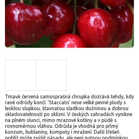
Tmavě červená samosprašná chrupka dozrává tehdy, kdy
rané odrůdy končí. 'Staccato' nese velké pevné plody s
lesklou slupkou, šťavnatou sladkou dužninou a dobrou
skladovatelností po sklizni. V českých zahradách vynikne
na plném slunci, mimo mrazové kotliny a v půdě s
rovnoměrnou vláhou. Odrůda je vhodná pro přímý
konzum, bublaniny, kompoty i mražení. Další třešeň
poblíž může zvýšit násadu, ale není nutnou podmínkou.