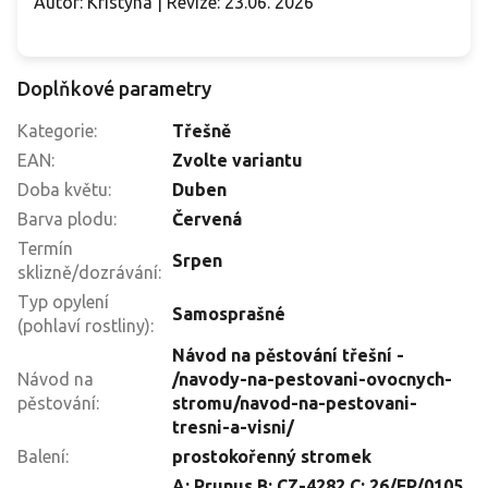
Autor: Kristýna | Revize: 23.06. 2026
Doplňkové parametry
Kategorie
:
Třešně
EAN
:
Zvolte variantu
Doba květu
:
Duben
Barva plodu
:
Červená
Termín
Srpen
sklizně/dozrávání
:
Typ opylení
Samosprašné
(pohlaví rostliny)
:
Návod na pěstování třešní -
Návod na
/navody-na-pestovani-ovocnych-
pěstování
:
stromu/navod-na-pestovani-
tresni-a-visni/
Balení
:
prostokořenný stromek
A: Prunus B: CZ-4282 C: 26/FP/0105