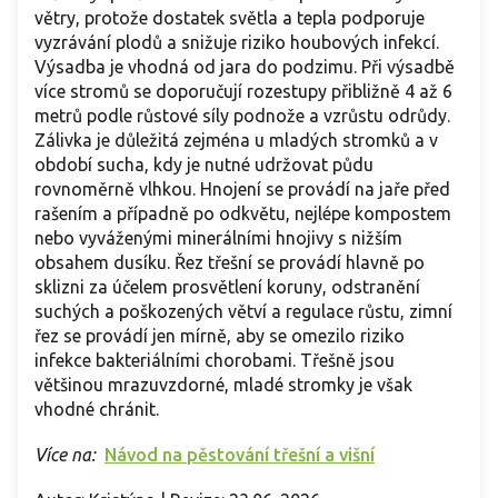
větry, protože dostatek světla a tepla podporuje
vyzrávání plodů a snižuje riziko houbových infekcí.
Výsadba je vhodná od jara do podzimu. Při výsadbě
více stromů se doporučují rozestupy přibližně 4 až 6
metrů podle růstové síly podnože a vzrůstu odrůdy.
Zálivka je důležitá zejména u mladých stromků a v
období sucha, kdy je nutné udržovat půdu
rovnoměrně vlhkou. Hnojení se provádí na jaře před
rašením a případně po odkvětu, nejlépe kompostem
nebo vyváženými minerálními hnojivy s nižším
obsahem dusíku. Řez třešní se provádí hlavně po
sklizni za účelem prosvětlení koruny, odstranění
suchých a poškozených větví a regulace růstu, zimní
řez se provádí jen mírně, aby se omezilo riziko
infekce bakteriálními chorobami. Třešně jsou
většinou mrazuvzdorné, mladé stromky je však
vhodné chránit.
Více na:
Návod na pěstování třešní a višní