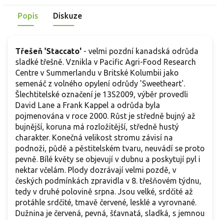
Popis
Diskuze
Třešeň 'Staccato'
- velmi pozdní kanadská odrůda
sladké třešně. Vznikla v Pacific Agri-Food Research
Centre v Summerlandu v Britské Kolumbii jako
semenáč z volného opylení odrůdy 'Sweetheart'.
Šlechtitelské označení je 13S2009, výběr provedli
David Lane a Frank Kappel a odrůda byla
pojmenována v roce 2000. Růst je středně bujný až
bujnější, koruna má rozložitější, středně hustý
charakter. Konečná velikost stromu závisí na
podnoži, půdě a pěstitelském tvaru, neuvádí se proto
pevně. Bílé květy se objevují v dubnu a poskytují pyl i
nektar včelám. Plody dozrávají velmi pozdě, v
českých podmínkách zpravidla v 8. třešňovém týdnu,
tedy v druhé polovině srpna. Jsou velké, srdčité až
protáhle srdčité, tmavě červené, lesklé a vyrovnané.
Dužnina je červená, pevná, šťavnatá, sladká, s jemnou