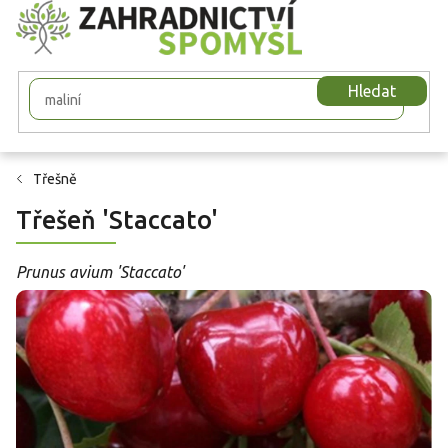
Přejít
na
obsah
Hledat
Třešně
Třešeň 'Staccato'
Prunus avium 'Staccato'