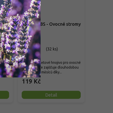
1 %
né
SILVA TABS - Ovocné stromy
a keře
Skladem
(
32 ks
)
Zásobní tabletové hnojivo pro ovocné
e,
stromy a keře zajišťuje dlouhodobou
i...
výživu až 12 měsíců díky...
119 Kč
Detail