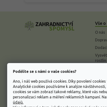
Z
á
Vše o
p
a
O nás
t
í
Doprav
Dodací
Vysvět
rostlin
Odstou
Podělíte se s námi o vaše cookies?
Rekla
Ano, i náš web používá cookies. Díky povolení cookie
Inform
Analytické cookies používáme k analýze návštěvnosti
údajů
cookies se vám zobrazí takové reklamy, které vás neb
Obcho
personalizaci reklam a měření reklamních kampaní. N
údajů.