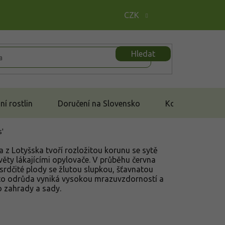
CZK
Hledat
í rostlin
Doručení na Slovensko
Kontakt
s'
 z Lotyšska tvoří rozložitou korunu se sytě
květy lákajícími opylovače. V průběhu června
 srdčité plody se žlutou slupkou, šťavnatou
ato odrůda vyniká vysokou mrazuvzdorností a
o zahrady a sady.