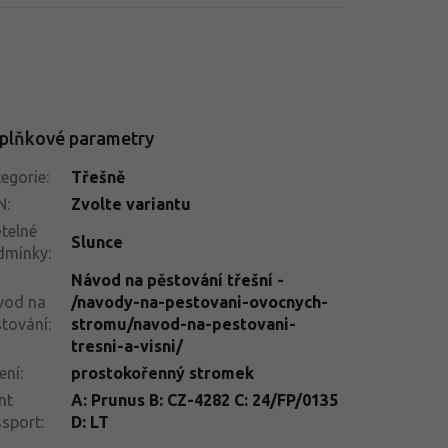
plňkové parametry
egorie
:
Třešně
N
:
Zvolte variantu
telné
Slunce
dmínky
:
Návod na pěstování třešní -
vod na
/navody-na-pestovani-ovocnych-
tování
:
stromu/navod-na-pestovani-
tresni-a-visni/
ení
:
prostokořenný stromek
nt
A: Prunus B: CZ-4282 C: 24/FP/0135
ssport
:
D: LT