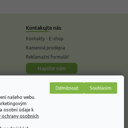
Kontakujte nás
Kontakty - E-shop
Kamenná prodejna
Reklamační formulář
n
Napište nám
Odmítnout
Souhlasím
žení našeho webu.
marketingovým
a osobní údaje k
 ochrany osobních