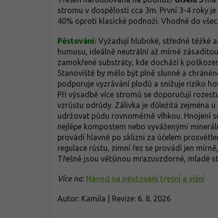
stromu v dospělosti cca 3m. První 3-4 roky j
40% oproti klasické podnoži. Vhodné do vše
Pěstování:
Vyžadují hluboké, středně těžké 
humusu, ideálně neutrální až mírně zásaditou 
zamokřené substráty, kde dochází k poškoze
Stanoviště by mělo být plně slunné a chráněn
podporuje vyzrávání plodů a snižuje riziko h
Při výsadbě více stromů se doporučují rozestu
vzrůstu odrůdy. Zálivka je důležitá zejména 
udržovat půdu rovnoměrně vlhkou. Hnojení se
nejlépe kompostem nebo vyváženými minerální
provádí hlavně po sklizni za účelem prosvětl
regulace růstu, zimní řez se provádí jen mírně
Třešně jsou většinou mrazuvzdorné, mladé st
Více na:
Návod na pěstování třešní a višní
Autor: Kamila | Revize: 6. 8. 2026