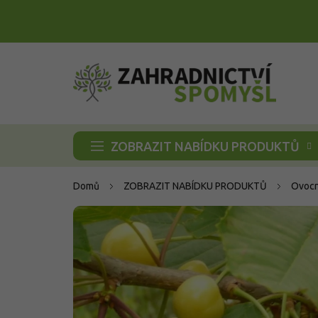
Přejít
na
obsah
ZOBRAZIT NABÍDKU PRODUKTŮ
Domů
ZOBRAZIT NABÍDKU PRODUKTŮ
Ovocn