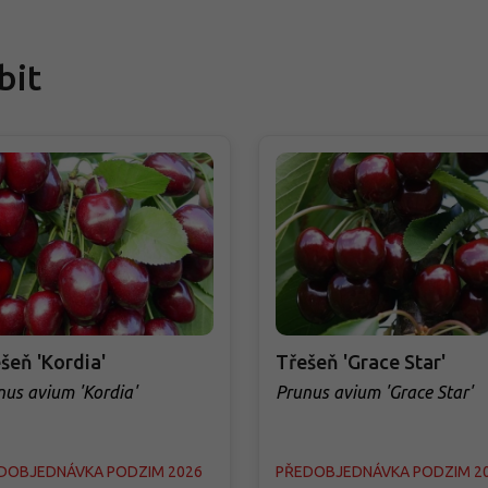
bit
šeň 'Kordia'
Třešeň 'Grace Star'
nus avium 'Kordia'
Prunus avium 'Grace Star'
DOBJEDNÁVKA PODZIM 2026
PŘEDOBJEDNÁVKA PODZIM 2