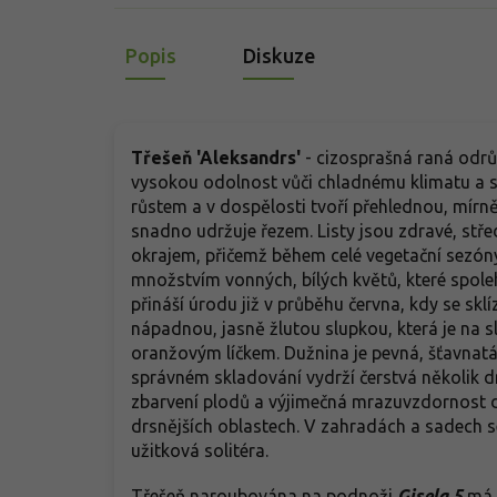
Popis
Diskuze
Třešeň 'Aleksandrs'
- cizosprašná raná odrů
vysokou odolnost vůči chladnému klimatu a s
růstem a v dospělosti tvoří přehlednou, mírně
snadno udržuje řezem. Listy jsou zdravé, stře
okrajem, přičemž během celé vegetační sezóny 
množstvím vonných, bílých květů, které spoleh
přináší úrodu již v průběhu června, kdy se sklí
nápadnou, jasně žlutou slupkou, která je na 
oranžovým líčkem. Dužnina je pevná, šťavnatá 
správném skladování vydrží čerstvá několik dnů
zbarvení plodů a výjimečná mrazuvzdornost dře
drsnějších oblastech. V zahradách a sadech 
užitková solitéra.
Třešeň naroubována na podnoži
Gisela 5
má o