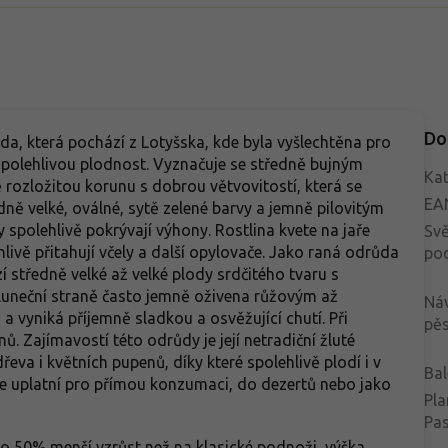
Do
da, která pochází z Lotyšska, kde byla vyšlechtěna pro
polehlivou plodnost. Vyznačuje se středně bujným
Kat
 rozložitou korunu s dobrou větvovitostí, která se
EA
dně velké, oválné, sytě zelené barvy a jemně pilovitým
spolehlivě pokrývají výhony. Rostlina kvete na jaře
Svě
livě přitahují včely a další opylovače. Jako raná odrůda
po
zí středně velké až velké plody srdčitého tvaru s
sluneční straně často jemně oživena růžovým až
Ná
a vyniká příjemně sladkou a osvěžující chutí. Při
pěs
. Zajímavostí této odrůdy je její netradiční žluté
va i květních pupenů, díky které spolehlivě plodí i v
Bal
se uplatní pro přímou konzumaci, do dezertů nebo jako
Pla
Pa
 50% menší vzrůst než na klasické podnoži, výška