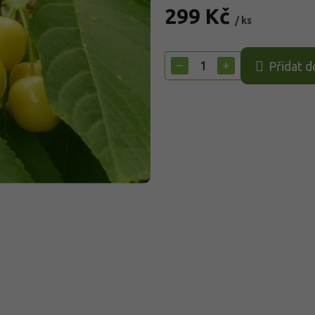
299 Kč
/ ks
Měrná
cena:
−
+
Přidat d