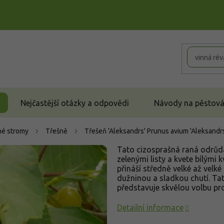
Nejčastější otázky a odpovědi
Návody na pěstován
é stromy
Třešně
Třešeň 'Aleksandrs'
Prunus avium 'Aleksandr
Tato cizosprašná raná odrůda
zelenými listy a kvete bílými 
přináší středně velké až velké
dužninou a sladkou chutí. T
představuje skvělou volbu pr
Detailní informace