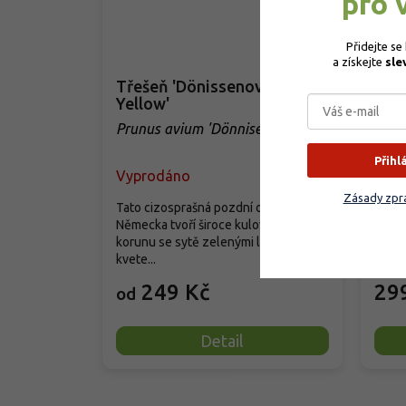
pro 
Přidejte se
a získejte 
sle
Třešeň 'Dönissenova
Třeš
Yellow'
Prun
Prunus avium 'Dönnisenova
Yellow'
Přihl
Vyprodáno
Vyp
Zásady zpra
Tato cizosprašná pozdní odrůda z
Německa tvoří široce kulovitou
Tato 
korunu se sytě zelenými listy a
rozlo
kvete...
listy 
249 Kč
29
od
Detail