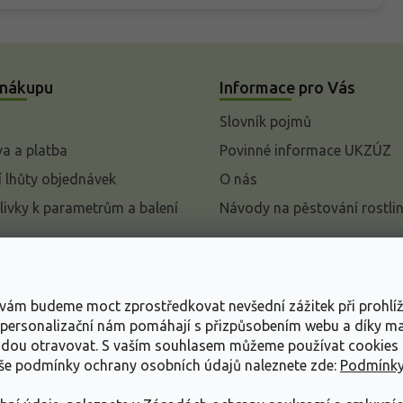
 nákupu
Informace pro Vás
Slovník pojmů
a a platba
Povinné informace UKZÚZ
 lhůty objednávek
O nás
livky k parametrům a balení
Návody na pěstování rostli
pení od kupní smlouvy
mace
s vám budeme moct zprostředkovat nevšední zážitek při prohlí
ace o ochraně osobních
, personalizační nám pomáhají s přizpůsobením webu a díky 
udou otravovat.
S vaším souhlasem můžeme používat cookies 
dní podmínky
aše podmínky ochrany osobních údajů naleznete zde:
Podmínky