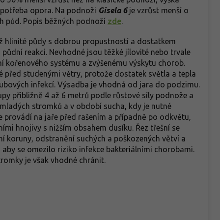
e potřeba opora. Na podnoži
Gisela 6
je vzrůst menší o
ch půd. Popis běžných podnoží
zde
.
až hlinité půdy s dobrou propustností a dostatkem
půdní reakci. Nevhodné jsou těžké jílovité nebo trvale
ní kořenového systému a zvýšenému výskytu chorob.
é před studenými větry, protože dostatek světla a tepla
oubových infekcí. Výsadba je vhodná od jara do podzimu.
py přibližně 4 až 6 metrů podle růstové síly podnože a
u mladých stromků a v období sucha, kdy je nutné
 provádí na jaře před rašením a případně po odkvětu,
mi hnojivy s nižším obsahem dusíku. Řez třešní se
ení koruny, odstranění suchých a poškozených větví a
, aby se omezilo riziko infekce bakteriálními chorobami.
romky je však vhodné chránit.