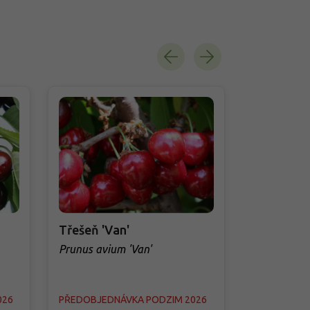
Třešeň 'Van'
Třešeň 'H
Prunus avium 'Van'
Prunus aviu
026
PŘEDOBJEDNÁVKA PODZIM 2026
PŘEDOBJED