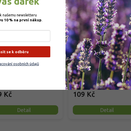
vás dárek
–3
 k našemu newsletteru 
vu 10 % na první nákup
.
eň 'Ovstuzenka'
Agrobio Trumf pro ovoc
dřeviny
us avium 'Ovstuzenka'
ásit se k odběru
rodáno
Skladem
(
202 ks
)
cování osobních údajů
cizosprašná odrůda z Ruska tvoří
Přírodní granulované organické
žitou korunu se sytě zelenými
hnojivo pro ovocné stromy a keř
a kvete bílými květy...
jako jsou jabloně, hrušně, třešně č
9 Kč
109 Kč
Detail
Detail