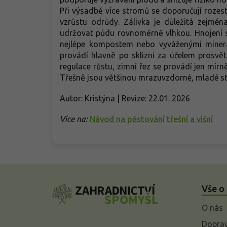
Při výsadbě více stromů se doporučují rozest
vzrůstu odrůdy. Zálivka je důležitá zejmé
udržovat půdu rovnoměrně vlhkou. Hnojení s
nejlépe kompostem nebo vyváženými minerál
provádí hlavně po sklizni za účelem prosvě
regulace růstu, zimní řez se provádí jen mírn
Třešně jsou většinou mrazuvzdorné, mladé st
Autor: Kristýna | Revize: 22.01. 2026
Více na:
Návod na pěstování třešní a višní
Z
á
Vše o
p
a
O nás
t
í
Doprav