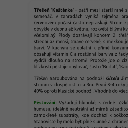
Třešeň 'Kaštánka'
- patří mezi starší rané 
semenáč, v zahradách vyniká zejména pra
červnovém počasí často nepraskají. Strom zpo
obvykle v dubnu až květnu, rozkvétá bílými k
včelomilný. Plody dozrávají koncem 2. třeš
střední až menší, tmavě červené, s měkkou j
barví. V kuchyni se uplatní k přímé konzu
obsahují vitamin C a rostlinná barviva z řad
vydrží dlouho na stromě. Protože jde o ci
blízkosti pěstuje opylovač, často 'Burlat', 'Ka
Třešeň naroubována na podnoži
Gisela 5
má
stromu v dospělosti cca 3m. První 3-4 roky
40% oproti klasické podnoži. Vhodné do vše
Pěstování:
V
yžadují hluboké, středně těž
humusu, ideálně neutrální až mírně zásaditou
zamokřené substráty, kde dochází k poško
Stanoviště by mělo být plně slunné a chráněn
podporuje vyzrávání plodů a snižuje riziko h