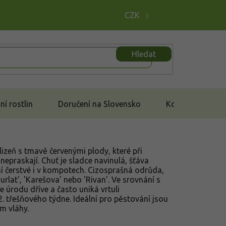
CZK
Hledat
í rostlin
Doručení na Slovensko
Kontakt
izeň s tmavě červenými plody, které při
 nepraskají. Chuť je sladce navinulá, šťáva
ní čerstvé i v kompotech. Cizosprašná odrůda,
rlat', 'Karešova' nebo 'Rivan'. Ve srovnání s
 úrodu dříve a často uniká vrtuli
2. třešňového týdne. Ideální pro pěstování jsou
em vláhy.