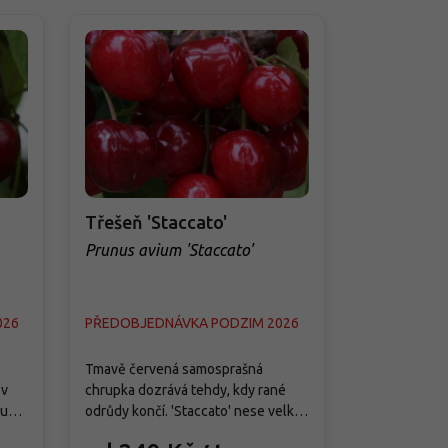
Třešeň 'Staccato'
Třešeň 'R
Prunus avium 'Staccato'
Prunus avi
026
PŘEDOBJEDNÁVKA PODZIM 2026
PŘEDOBJED
Tmavě červená samosprašná
Pozdní odrůd
 v
chrupka dozrává tehdy, kdy rané
v Německu ve 
ou
odrůdy končí. 'Staccato' nese velké
selekce Jork
,
pevné plody s lesklou slupkou,
středně až si