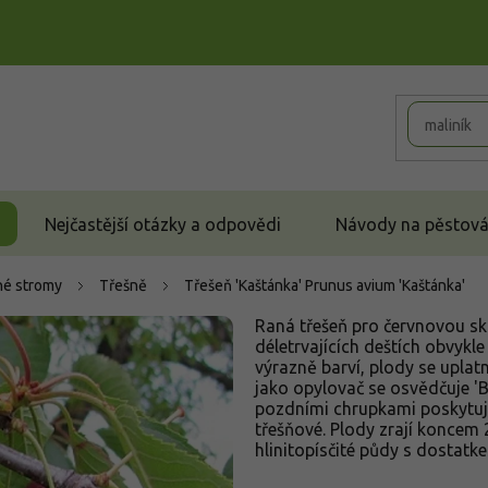
Nejčastější otázky a odpovědi
Návody na pěstován
é stromy
Třešně
Třešeň 'Kaštánka'
Prunus avium 'Kaštánka'
Raná třešeň pro červnovou skl
déletrvajících deštích obvykle
výrazně barví, plody se uplat
jako opylovač se osvědčuje 'Bu
pozdními chrupkami poskytuje
třešňové. Plody zrají koncem 
hlinitopísčité půdy s dostatk