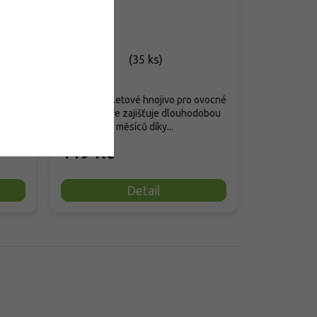
a keře
'
Skladem
(
35 ks
)
93 ks
)
á i
Zásobní tabletové hnojivo pro ovocné
‘Royal
stromy a keře zajišťuje dlouhodobou
výživu až 12 měsíců díky...
119 Kč
Detail