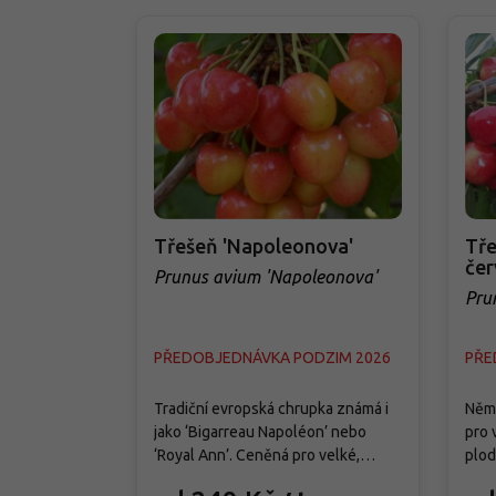
Třešeň 'Napoleonova'
Tře
čer
Prunus avium 'Napoleonova'
Pru
čer
PŘEDOBJEDNÁVKA PODZIM 2026
PŘE
Tradiční evropská chrupka známá i
Něme
jako ‘Bigarreau Napoléon’ nebo
pro 
‘Royal Ann’. Ceněná pro velké,
plod
světle žluté plody s červeným
dobr