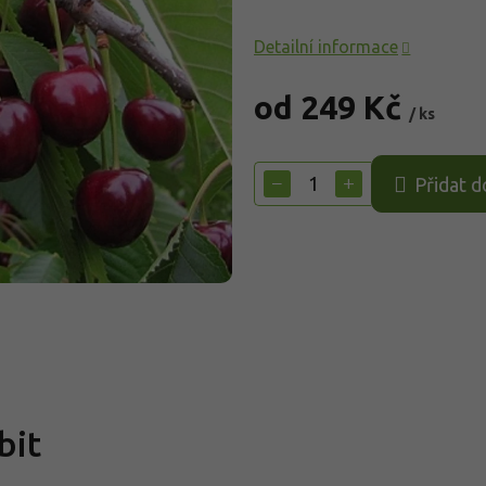
Detailní informace
od
249 Kč
/ ks
Měrná
cena:
−
+
Přidat d
bit