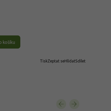
o košíku
Tisk
Zeptat se
Hlídat
Sdílet