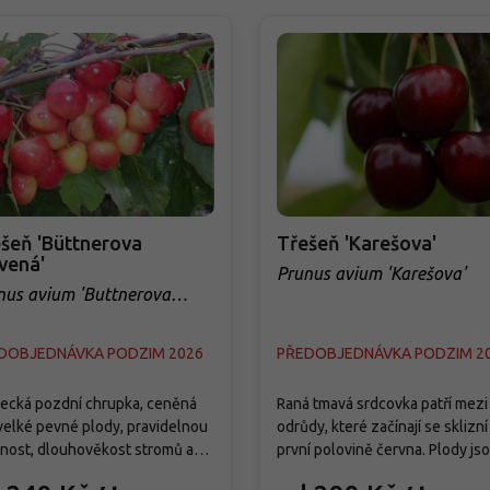
šeň 'Büttnerova
Třešeň 'Karešova'
vená'
Prunus avium 'Karešova'
nus avium 'Buttnerova
vená'
DOBJEDNÁVKA PODZIM 2026
PŘEDOBJEDNÁVKA PODZIM 2
cká pozdní chrupka, ceněná
Raná tmavá srdcovka patří mezi
velké pevné plody, pravidelnou
odrůdy, které začínají se sklizní
nost, dlouhověkost stromů a
první polovině června. Plody js
ou odolnost vůči praskání
srdčité, tmavě červené, s měkčí