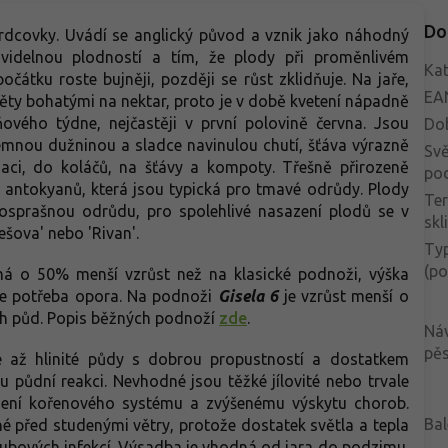
Do
srdcovky. Uvádí se anglický původ a vznik jako náhodný
videlnou plodností a tím, že plody při proměnlivém
Kat
čátku roste bujněji, později se růst zklidňuje. Na jaře,
EA
věty bohatými na nektar, proto je v době kvetení nápadně
ňového týdne, nejčastěji v první polovině června. Jsou
Do
emnou dužninou a sladce navinulou chutí, šťáva výrazně
Svě
maci, do koláčů, na šťávy a kompoty. Třešně přirozeně
po
y antokyanů, která jsou typická pro tmavé odrůdy. Plody
Te
zosprašnou odrůdu, pro spolehlivé nasazení plodů se v
skl
rešova' nebo 'Rivan'.
Typ
(po
 o 50% menší vzrůst než na klasické podnoži, výška
 je potřeba opora. Na podnoži
Gisela 6
je vzrůst menší o
ch půd. Popis běžných podnoží
zde
.
Ná
pěs
ké až hlinité půdy s dobrou propustností a dostatkem
 půdní reakci. Nevhodné jsou těžké jílovité nebo trvale
zení kořenového systému a zvýšenému výskytu chorob.
Bal
é před studenými větry, protože dostatek světla a tepla
oubových infekcí. Výsadba je vhodná od jara do podzimu.