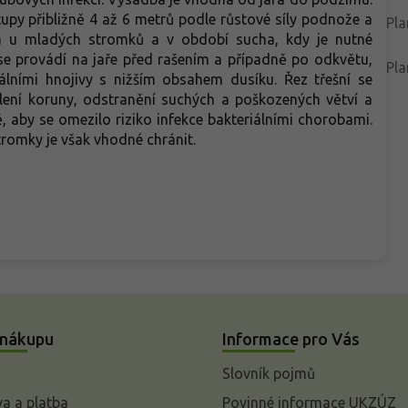
upy přibližně 4 až 6 metrů podle růstové síly podnože a
Pla
na u mladých stromků a v období sucha, kdy je nutné
e provádí na jaře před rašením a případně po odkvětu,
Pla
ními hnojivy s nižším obsahem dusíku. Řez třešní se
tlení koruny, odstranění suchých a poškozených větví a
ě, aby se omezilo riziko infekce bakteriálními chorobami.
romky je však vhodné chránit.
 nákupu
Informace pro Vás
Slovník pojmů
a a platba
Povinné informace UKZÚZ