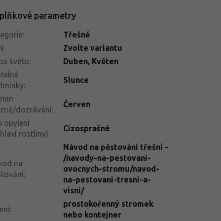
plňkové parametry
egorie
:
Třešně
N
:
Zvolte variantu
ba květu
:
Duben, Květen
telné
Slunce
dmínky
:
rmín
Červen
izně/dozrávání
:
 opylení
Cizosprašné
hlaví rostliny)
:
Návod na pěstování třešní -
/navody-na-pestovani-
vod na
ovocnych-stromu/navod-
tování
:
na-pestovani-tresni-a-
visni/
prostokořenný stromek
ení
:
nebo kontejner