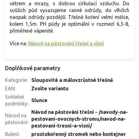
větrem a mrazy, s dobrou cirkulací vzduchu. Do
sušších půd vysazujeme ranné odrůdy, do vlhčích
naopak odrůdy pozdější. Třešně koření velmi mělce,
kolem 1,5m. PH půdy je optimální v rozmezí 6,5-8,
přiměřeně vápenité.
Více na:
Návod na pěstování třešní a višní
Doplňkové parametry
Kategorie
:
Sloupovité a málovzrůstné třešně
EAN
:
Zvolte variantu
Světelné
Slunce
podmínky
:
Návod na pěstování třešní - /navody-na-
Návod na
pestovani-ovocnych-stromu/navod-na-
pěstování
:
pestovani-tresni-a-visni/
Balení
:
prostokořenný stromek nebo kontejner