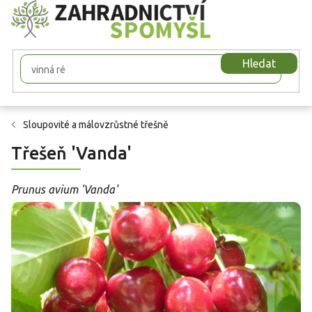
Přejít
na
obsah
Hledat
Sloupovité a málovzrůstné třešně
Třešeň 'Vanda'
Prunus avium 'Vanda'