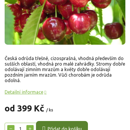
Česká odrůda třešně, cizosprašná, vhodná především do
sušších oblastí, vhodná pro malé zahrádky. Stromy dobře
odolávají zimním mrazům a květy dobře odolávají
pozdním jarním mrazům. Vůči chorobám je odrůda
odolná.
Detailní informace
od
399 Kč
/ ks
Měrná
cena:
−
+
Přidat do košíku