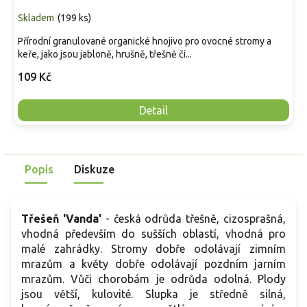
Skladem
(
199 ks
)
Přírodní granulované organické hnojivo pro ovocné stromy a
keře, jako jsou jabloně, hrušně, třešně či...
109 Kč
Detail
Popis
Diskuze
Třešeň 'Vanda'
- česká odrůda třešně, cizosprašná,
vhodná především do sušších oblastí, vhodná pro
malé zahrádky. Stromy dobře odolávají zimním
mrazům a květy dobře odolávají pozdním jarním
mrazům. Vůči chorobám je odrůda odolná. Plody
jsou větší, kulovité. Slupka je středně silná,