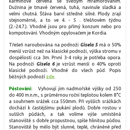
karmínově červená se světlým mramorováním.
Dužnina je tmavě červená, tuhá, navinule sladká a
velmi chutná. Šťáva barví středně silně. Plody zrají
stejnoměrně, a to ve 4. - 5 . třešňovém týdnu
(2.-24.7.). Vhodné jsou pro přímý konzum nebo pro
kompotování. Vhodným opylovačem je Kordia.
Třešeň naroubována na podnoži
Gisela 5
má o 50%
menší vzrůst než na klasické podnoži, výška stromu v
dospělosti cca 3m. První 3-4 roky je potřeba opora.
Na podnoži
Gisela 6
je vzrůst menší o 40% oproti
klasické podnoži. Vhodné do všech půd. Popis
běžných podnoží
zde
.
Pěstování:
Vyhovují jim nadmořské výšky od 250
do 400 m.n.m., s průměrnou roční teplotou kolem 8°C
a souhrnem srážek cca 550mm. Při vyšších srážkách
dochází k častějšímu pukání plodů. Dobře rostou v
sušších půdách, a tak volíme výše umístěná
stanoviště s dobře propustnou, spíše hlinitou půdou.
Stanoviště by mělo být slunné, teplé, chráněné před