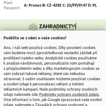
Plant
A: Prunus B: CZ-4282 C: 23/FP/0147 D: PL
Passport
:
Z
á
p
a
Podělíte se s námi o vaše cookies?
t
Vše o nákupu
í
Ano, i náš web používá cookies. Díky povolení cookies
vám budeme moct zprostředkovat nevšední zážitek při
prohlížení našeho webu. Analytické cookies používáme
Informace pro Vás
k analýze návštěvnosti, personalizační nám pomáhají
s přizpůsobením webu a díky marketingovým cookies se
Kontakujte nás
vám zobrazí takové reklamy, které vás nebudou
otravovat.
S vaším souhlasem můžeme používat cookies
a osobní údaje k personalizaci reklam a měření
reklamních kampaní. Naše podmínky ochrany osobních
údajů naleznete zde:
Podmínky ochrany osobních údajů.
Více informací o tom, jak Google zpracovává vaše osobní
údaje, naleznete v
Zásadách ochrany soukromí a