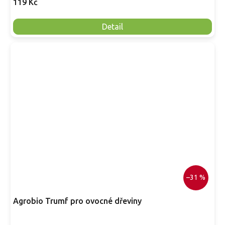
119 Kč
Detail
–31 %
Agrobio Trumf pro ovocné dřeviny