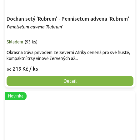
Dochan setý 'Rubrum' - Pennisetum advena 'Rubrum'
Pennisetum advena 'Rubrum'
Skladem
(
93 ks
)
Okrasná tráva původem ze Severní Afriky ceněná pro své husté,
kompaktní trsy vínově červených až...
219 Kč
/ ks
od
Detail
Novinka