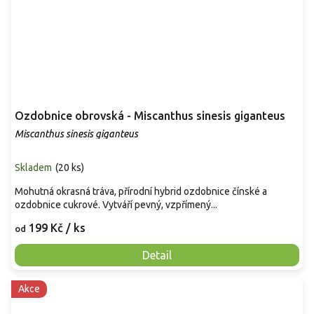
Ozdobnice obrovská - Miscanthus sinesis giganteus
Miscanthus sinesis giganteus
Skladem
(
20 ks
)
Mohutná okrasná tráva, přírodní hybrid ozdobnice čínské a
ozdobnice cukrové. Vytváří pevný, vzpřímený...
199 Kč
/ ks
od
Detail
Akce