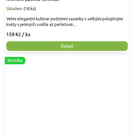
Skladem
(
18 ks
)
Velmi elegantní kultivar podzimní sasanky s velkými poloplnými
květy v jemných světle až perleťově...
159 Kč
/ ks
Detail
Novinka