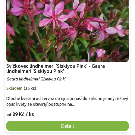
Svíčkovec lindheimeri 'Siskiyou Pink' - Gaura
lindheimeri 'Siskiyou Pink'
Gaura lindheimeri 'Siskiyou Pink'
Skladem
(
35 ks
)
Dlouhé kvetení od června do října přináší do záhonu jemný růžový
opar, květy se otevírají postupně na...
89 Kč
/ ks
od
Detail