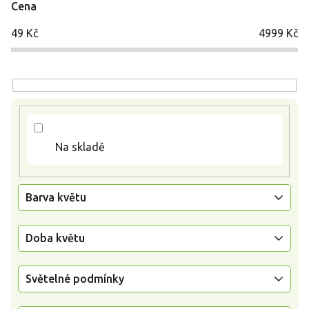
Cena
s
p
49
Kč
4999
Kč
r
o
d
u
k
t
ů
Na skladě
Barva květu
Doba květu
Světelné podmínky