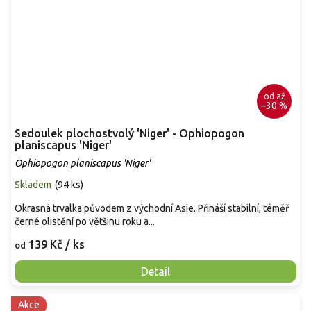
od
až
–30 %
Sedoulek plochostvolý 'Niger' - Ophiopogon
planiscapus 'Niger'
Ophiopogon planiscapus 'Niger'
Skladem
(
94 ks
)
Okrasná trvalka původem z východní Asie. Přináší stabilní, téměř
černé olistění po většinu roku a...
139 Kč
/ ks
od
Detail
Akce