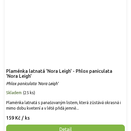
Plaménka latnatá 'Nora Leigh' - Phlox paniculata
'Nora Leigh'
Phlox paniculata 'Nora Leigh'
Skladem
(
25 ks
)
Plaménka latnatá s panašovaným listem, která zůstává okrasná i
mimo dobu kvetení a v létě přidá jemně...
159 Kč
/ ks
Detail