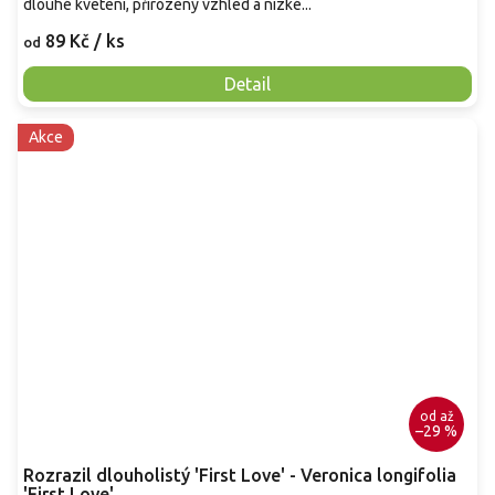
dlouhé kvetení, přirozený vzhled a nízké...
89 Kč
/ ks
od
Detail
Akce
od
až
–29 %
Rozrazil dlouholistý 'First Love' - Veronica longifolia
'First Love'