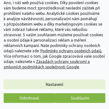
Tato fascinující trvalka je ceněna pro unikátní proměnlivost barev
Ano, i náš web používá cookies. Díky povolení cookies
květů, díky čemuž představuje...
vám budeme moct zprostředkovat nevšední zážitek při
prohlížení našeho webu. Analytické cookies používáme
389 Kč
/ ks
od
k analýze návštěvnosti, personalizační nám pomáhají
s přizpůsobením webu a díky marketingovým cookies se
Detail
vám zobrazí takové reklamy, které vás nebudou
otravovat.
S vaším souhlasem můžeme používat cookies
a osobní údaje k personalizaci reklam a měření
reklamních kampaní. Naše podmínky ochrany osobních
údajů naleznete zde:
Podmínky ochrany osobních údajů.
Více informací o tom, jak Google zpracovává vaše osobní
údaje, naleznete v
Zásadách ochrany soukromí a
smluvních podmínkách společnosti Google
.
Nastavení
Odmítnout
Souhlasím
Máme pro vás malý dárek