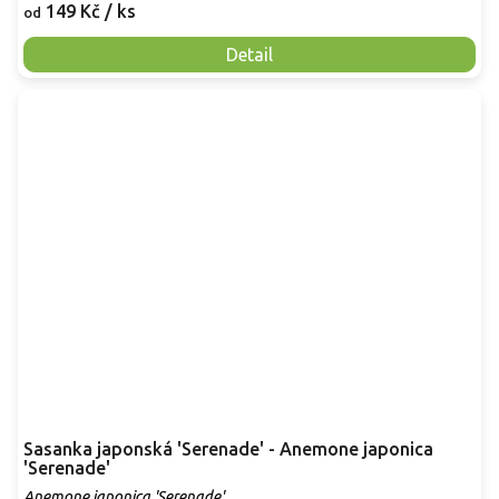
149 Kč
/ ks
od
Detail
Sasanka japonská 'Serenade' - Anemone japonica
'Serenade'
Anemone japonica 'Serenade'