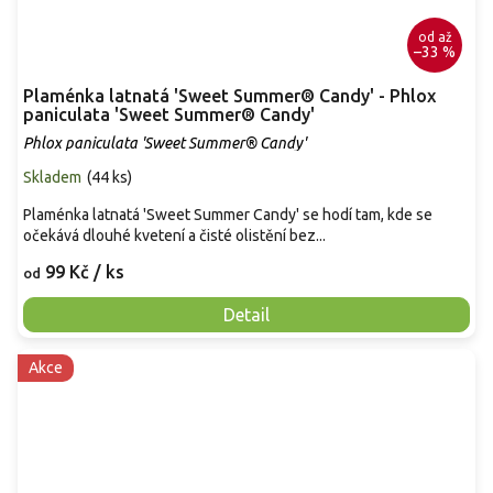
od
až
–33 %
Plaménka latnatá 'Sweet Summer® Candy' - Phlox
paniculata 'Sweet Summer® Candy'
Phlox paniculata 'Sweet Summer® Candy'
Skladem
(
44 ks
)
Plaménka latnatá 'Sweet Summer Candy' se hodí tam, kde se
očekává dlouhé kvetení a čisté olistění bez...
99 Kč
/ ks
od
Detail
Akce