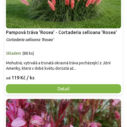
Pampová tráva 'Rosea' - Cortaderia selloana 'Rosea'
Cortaderia selloana 'Rosea'
Skladem
(
88 ks
)
Mohutná, vytrvalá a trsnatá okrasná tráva pocházející z Jižní
Ameriky, která v době květu dorůstá až...
119 Kč
/ ks
od
Detail