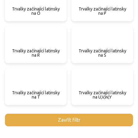
Trvalky začínající latinsky
Trvalky začínající latinsky
na O
na P
Trvalky začínající latinsky
Trvalky začínající latinsky
na R
na S
Trvalky začínající latinsky
Trvalky začínající latinsky
na T
na U,V,W,Y
V
Zavřít filtr
ý
p
i