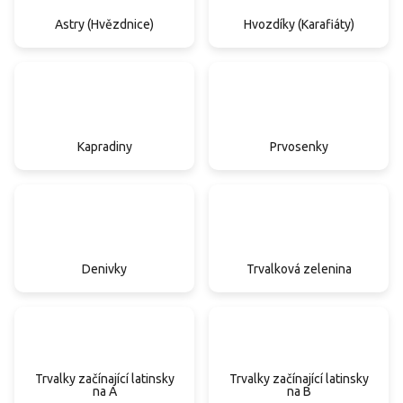
Astry (Hvězdnice)
Hvozdíky (Karafiáty)
Kapradiny
Prvosenky
Denivky
Trvalková zelenina
Trvalky začínající latinsky
Trvalky začínající latinsky
na A
na B