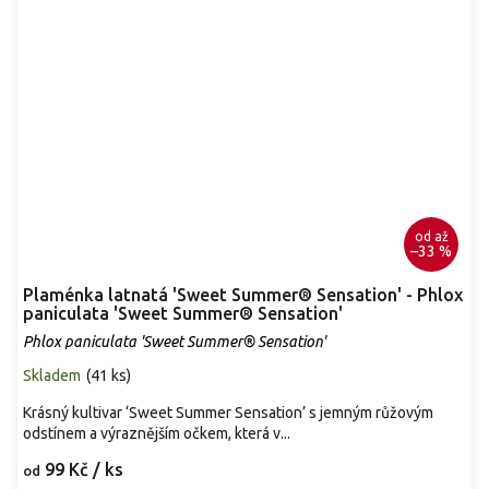
od
až
–33 %
Plaménka latnatá 'Sweet Summer® Sensation' - Phlox
paniculata 'Sweet Summer® Sensation'
Phlox paniculata 'Sweet Summer® Sensation'
Skladem
(
41 ks
)
Krásný kultivar ‘Sweet Summer Sensation’ s jemným růžovým
odstínem a výraznějším očkem, která v...
99 Kč
/ ks
od