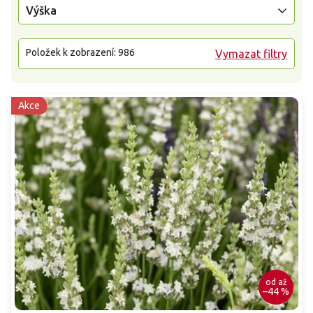
Výška
Položek k zobrazení:
986
Vymazat filtry
Akce
od
až
–44 %