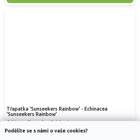
Třapatka 'Sunseekers Rainbow' - Echinacea
'Sunseekers Rainbow'
Echinacea 'Sunseekers Rainbow'
Podělíte se s námi o vaše cookies?
Skladem
(
21 ks
)