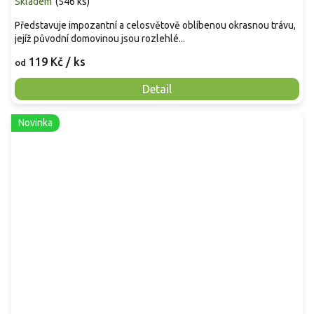
Skladem
(
546 ks
)
Představuje impozantní a celosvětově oblíbenou okrasnou trávu,
jejíž původní domovinou jsou rozlehlé...
119 Kč
/ ks
od
Detail
Novinka