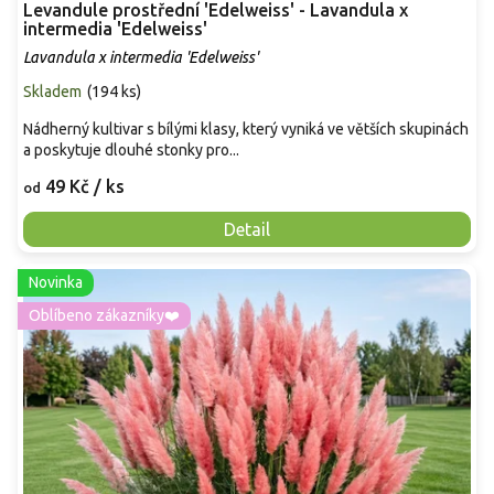
Levandule prostřední 'Edelweiss' - Lavandula x
intermedia 'Edelweiss'
Lavandula x intermedia 'Edelweiss'
Skladem
(
194 ks
)
Nádherný kultivar s bílými klasy, který vyniká ve větších skupinách
a poskytuje dlouhé stonky pro...
49 Kč
/ ks
od
Detail
Novinka
Oblíbeno zákazníky❤️