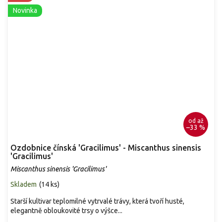
Novinka
od
až
–33 %
Ozdobnice čínská 'Gracilimus' - Miscanthus sinensis
'Gracilimus'
Miscanthus sinensis 'Gracilimus'
Skladem
(
14 ks
)
Starší kultivar teplomilné vytrvalé trávy, která tvoří husté,
elegantně obloukovité trsy o výšce...