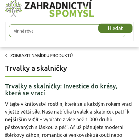
Přejít
na
obsah
Hledat
ZOBRAZIT NABÍDKU PRODUKTŮ
Trvalky a skalničky
Trvalky a skalničky: Investice do krásy,
která se vrací
Vítejte v království rostlin, které se s každým rokem vrací
v ještě větší síle. Naše nabídka trvalek a skalniček patří k
nejširším v ČR
– vybíráte z více než 1 000 druhů
pěstovaných s láskou a péčí. Ať už plánujete moderní
štěrkový záhon, romantické venkovské zákoutí nebo