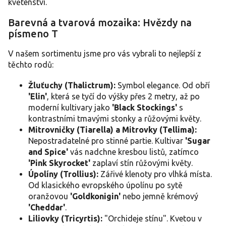
y
květenství.
v
ý
Barevná a tvarová mozaika: Hvězdy na
p
písmeno T
i
s
V našem sortimentu jsme pro vás vybrali to nejlepší z
u
těchto rodů:
Žluťuchy (Thalictrum):
Symbol elegance. Od obří
'Elin'
, která se tyčí do výšky přes 2 metry, až po
moderní kultivary jako
'Black Stockings'
s
kontrastními tmavými stonky a růžovými květy.
Mitrovničky (Tiarella) a Mitrovky (Tellima):
Nepostradatelné pro stinné partie. Kultivar
'Sugar
and Spice'
vás nadchne kresbou listů, zatímco
'Pink Skyrocket'
zaplaví stín růžovými květy.
Úpolíny (Trollius):
Zářivé klenoty pro vlhká místa.
Od klasického evropského úpolínu po sytě
oranžovou
'Goldkonigin'
nebo jemně krémový
'Cheddar'
.
Liliovky (Tricyrtis):
"Orchideje stínu". Kvetou v