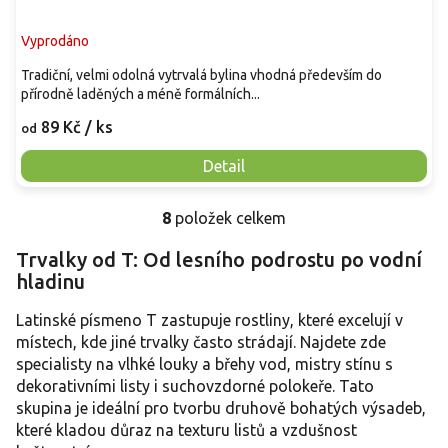
Vyprodáno
Tradiční, velmi odolná vytrvalá bylina vhodná především do
přírodně laděných a méně formálních...
89 Kč
/ ks
od
Detail
8
položek celkem
O
v
Trvalky od T: Od lesního podrostu po vodní
l
hladinu
á
d
a
Latinské písmeno T zastupuje rostliny, které excelují v
c
místech, kde jiné trvalky často strádají. Najdete zde
í
specialisty na vlhké louky a břehy vod, mistry stínu s
p
dekorativními listy i suchovzdorné polokeře. Tato
r
skupina je ideální pro tvorbu druhově bohatých výsadeb,
v
které kladou důraz na texturu listů a vzdušnost
k