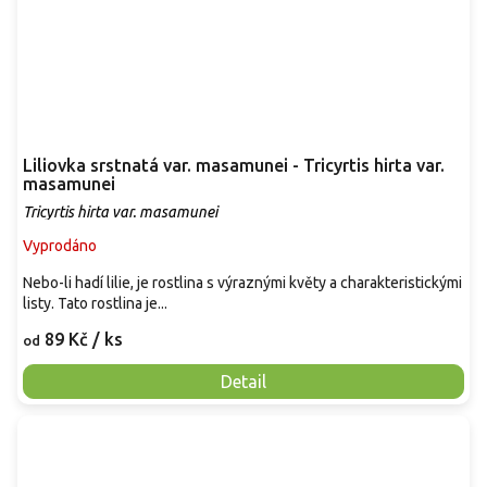
Liliovka srstnatá var. masamunei - Tricyrtis hirta var.
masamunei
Tricyrtis hirta var. masamunei
Vyprodáno
Nebo-li hadí lilie, je rostlina s výraznými květy a charakteristickými
listy. Tato rostlina je...
89 Kč
/ ks
od
Detail