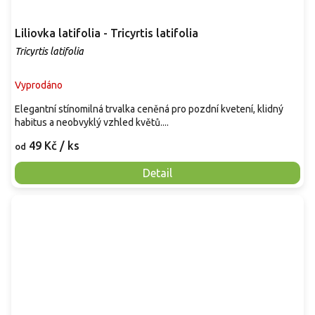
Liliovka latifolia - Tricyrtis latifolia
Tricyrtis latifolia
Vyprodáno
Elegantní stínomilná trvalka ceněná pro pozdní kvetení, klidný
habitus a neobvyklý vzhled květů....
49 Kč
/ ks
od
Detail