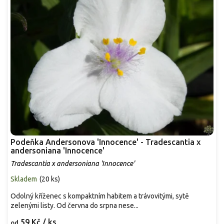
Podeňka Andersonova 'Innocence' - Tradescantia x
andersoniana 'Innocence'
Tradescantia x andersoniana 'Innocence'
Skladem
(
20 ks
)
Odolný kříženec s kompaktním habitem a trávovitými, sytě
zelenými listy. Od června do srpna nese...
59 Kč
/ ks
od