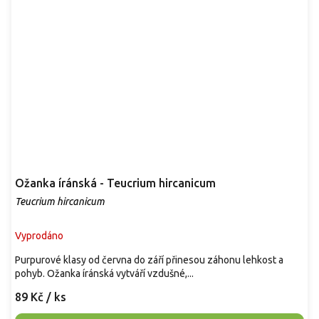
Ožanka íránská - Teucrium hircanicum
Teucrium hircanicum
Vyprodáno
Purpurové klasy od června do září přinesou záhonu lehkost a
pohyb. Ožanka íránská vytváří vzdušné,...
89 Kč
/ ks