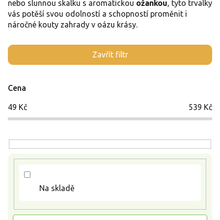
nebo slunnou skalku s aromatickou
ožankou
, tyto trvalky
vás potěší svou odolností a schopností proměnit i
náročné kouty zahrady v oázu krásy.
V
Zavřít filtr
ý
p
i
Cena
s
p
49
Kč
539
Kč
r
o
d
u
k
t
ů
Na skladě