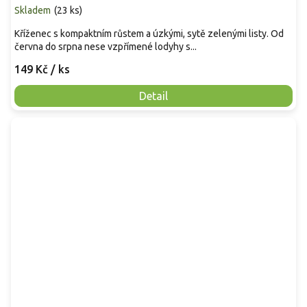
Skladem
(
23 ks
)
Kříženec s kompaktním růstem a úzkými, sytě zelenými listy. Od
června do srpna nese vzpřímené lodyhy s...
149 Kč
/ ks
Detail