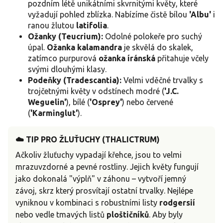
pozdním létě unikátními skvrnitými květy, které
vyžadují pohled zblízka. Nabízíme čistě bílou
'Albu'
i
ranou žlutou
latifolia
.
Ožanky (Teucrium):
Odolné polokeře pro suchý
úpal.
Ožanka kalamandra
je skvělá do skalek,
zatímco purpurová
ožanka íránská
přitahuje včely
svými dlouhými klasy.
Podeňky (Tradescantia):
Velmi vděčné trvalky s
trojčetnými květy v odstínech modré (
'J.C.
Weguelin'
), bílé (
'Osprey'
) nebo červené
(
'Karminglut'
).
☁️ TIP PRO ŽLUŤUCHY (THALICTRUM)
Ačkoliv žluťuchy vypadají křehce, jsou to velmi
mrazuvzdorné a pevné rostliny. Jejich květy fungují
jako dokonalá "výplň" v záhonu – vytvoří jemný
závoj, skrz který prosvítají ostatní trvalky. Nejlépe
vyniknou v kombinaci s robustními listy
rodgersií
nebo vedle tmavých listů
ploštičníků
. Aby byly