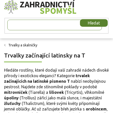
Přejít
na
obsah
Hledat
Trvalky a skalničky
Trvalky začínající latinsky na T
Hledáte rostliny, které dodají vaší zahradě nádech divoké
přírody i exotickou eleganci? Kategorie
trvalek
začínajících na latinské písmeno T
nabízí neobyčejnou
pestrost. Najdete zde stínomilné poklady v podobě
mitrovniček
(Tiarella) a
liliovek
(Tricyrtis), vlhkomilné
úpolíny
(Trollius) zářící jako malá slunce, i majestátní
žluťuchy
(Thalictrum), které svými květy připomínají
jemné obláčky. Ať už zařizujete břeh jezírka s
orobincem
,