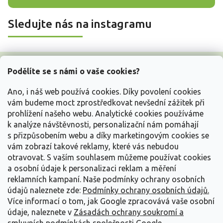
Sledujte nás na instagramu
Z
á
Podělíte se s námi o vaše cookies?
p
a
Ano, i náš web používá cookies. Díky povolení cookies
t
vám budeme moct zprostředkovat nevšední zážitek při
í
prohlížení našeho webu. Analytické cookies používáme
Vše o nákupu
k analýze návštěvnosti, personalizační nám pomáhají
s přizpůsobením webu a díky marketingovým cookies se
vám zobrazí takové reklamy, které vás nebudou
Informace pro Vás
otravovat.
S vaším souhlasem můžeme používat cookies
a osobní údaje k personalizaci reklam a měření
Kontakujte nás
reklamních kampaní. Naše podmínky ochrany osobních
údajů naleznete zde:
Podmínky ochrany osobních údajů.
Více informací o tom, jak Google zpracovává vaše osobní
údaje, naleznete v
Zásadách ochrany soukromí a