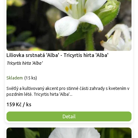
Liliovka srstnatá 'Alba' - Tricyrtis hirta 'Alba'
Tricyrtis hirta 'Alba'
Skladem
(
15 ks
)
Světlý a kultivovaný akcent pro stinné části zahrady s kvetením v
pozdním létě. Tricyrtis hirta 'Alba'...
159 Kč
/ ks
Detail