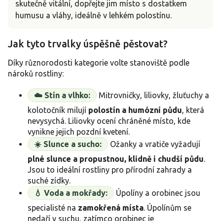
skutečně vitální, dopřejte jim místo s dostatkem
humusu a vláhy, ideálně v lehkém polostínu.
Jak tyto trvalky úspěšně pěstovat?
Díky různorodosti kategorie volte stanoviště podle
nároků rostliny:
☁️ Stín a vlhko:
Mitrovničky, liliovky, žluťuchy a
kolotočník milují
polostín a humózní půdu
, která
nevysychá. Liliovky ocení chráněné místo, kde
vynikne jejich pozdní kvetení.
☀️ Slunce a sucho:
Ožanky a vratiče vyžadují
plné slunce a propustnou, klidně i chudší půdu
.
Jsou to ideální rostliny pro přírodní zahrady a
suché zídky.
💧 Voda a mokřady:
Úpolíny a orobinec jsou
specialisté na
zamokřená místa
. Úpolínům se
nedaří v suchu, zatímco orobinec je